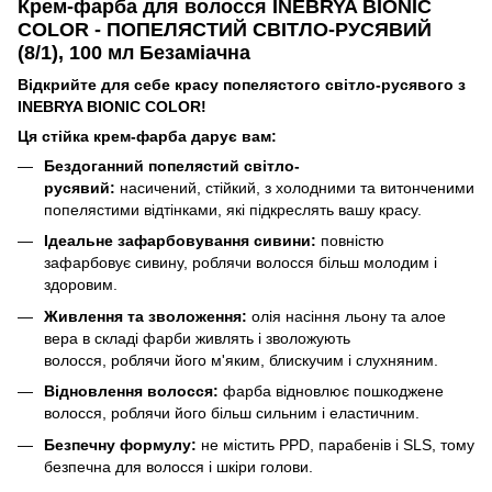
Крем-фарба для волосся INEBRYA BIONIC
COLOR - ПОПЕЛЯСТИЙ СВІТЛО-РУСЯВИЙ
(8/1), 100 мл Безаміачна
Відкрийте для себе красу попелястого світло-русявого з
INEBRYA BIONIC COLOR!
Ця стійка крем-фарба дарує вам:
Бездоганний попелястий світло-
русявий:
насичений, стійкий, з холодними та витонченими
попелястими відтінками, які підкреслять вашу красу.
Ідеальне зафарбовування сивини:
повністю
зафарбовує сивину, роблячи волосся більш молодим і
здоровим.
Живлення та зволоження:
олія насіння льону та алое
вера в складі фарби живлять і зволожують
волосся, роблячи його м'яким, блискучим і слухняним.
Відновлення волосся:
фарба відновлює пошкоджене
волосся, роблячи його більш сильним і еластичним.
Безпечну формулу:
не містить PPD, парабенів і SLS, тому
безпечна для волосся і шкіри голови.