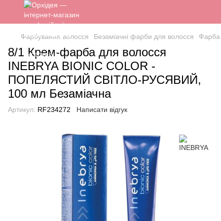
Фарбування волосся
Безаміачні фарби для волосся
Фарба
8/1 Крем-фарба для волосся
INEBRYA BIONIC COLOR -
ПОПЕЛЯСТИЙ СВІТЛО-РУСЯВИЙ,
100 мл Безаміачна
Артикул:
RF234272
Написати відгук