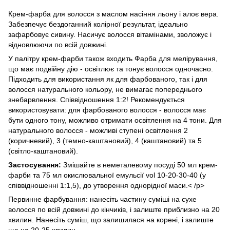
Крем-фарба для волосся з маслом насіння льону і алоє вера.
Забезпечує бездоганний колірної результат, ідеально
зафарбовує сивину. Насичує волосся вітамінами, зволожує і
відновлюючи по всій довжині.
У палітру крем-фарби також входить Фарба для мелірування,
що має подвійну дію - освітлює та тонує волосся одночасно.
Підходить для використання як для фарбованого, так і для
волосся натурального кольору, не вимагає попереднього
знебарвлення. Співвідношення 1:2! Рекомендується
використовувати: для фарбованого волосся - волосся має
бути одного тону, можливо отримати освітлення на 4 тони. Для
натурального волосся - можливі ступені освітлення 2
(коричневий), 3 (темно-каштановий), 4 (каштановий) та 5
(світло-каштановий).
Застосування:
Змішайте в неметалевому посуді 50 мл крем-
фарби та 75 мл окислювальної емульсії vol 10-20-30-40 (у
співвідношенні 1:1,5), до утворення однорідної маси.< /p>
Первинне фарбування: нанесіть частину суміші на сухе
волосся по всій довжині до кінчиків, і залиште приблизно на 20
хвилин. Нанесіть суміш, що залишилася на корені, і залиште
ще на 20-25 хвилин.