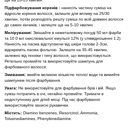
Підфарбовування коренів :
нанесіть частину суміші на
відросле коріння волосся, залиште для впливу на 25/30
хвилин, потім розподіліть решту суміші по всій довжині волосся
до самих кінчиків, і залиште ще на 5-10 хвилин .
Мелірування:
Змішайте в неметалевому посуді 50 мл фарби
та 10 0 мл окислювальної емульсії 12% (у співвідношенні 1:2).
Нанесіть на пасма відступаючи від шкіри голови 2-3см,
відокреміть пасма фольгою. Залиште на 35-45 хвилин,
залежно від техніки і типу волосся, що використовується.
Ретельно промийте та використовуйте шампунь для
фарбованого волосся.
Змивання:
змийте великою кількістю теплої води та вимийте
шампунем після фарбування.
Увага:
Не використовуйте для фарбування брів і вій. Якщо
суміш потрапить в очі, негайно промийте. Тримати в
недоступному для дітей місці. Під час фарбування
використовуйте захисні рукавички.
Містить:
Diamino benzenes, Resorcinol, Ammonia,
Toluenediamines, Phenylenediamine.