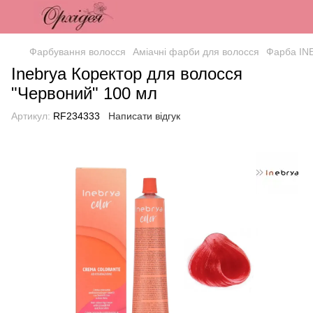
Фарбування волосся
Аміачні фарби для волосся
Фарба IN
Inebrya Коректор для волосся
"Червоний" 100 мл
Артикул:
RF234333
Написати відгук