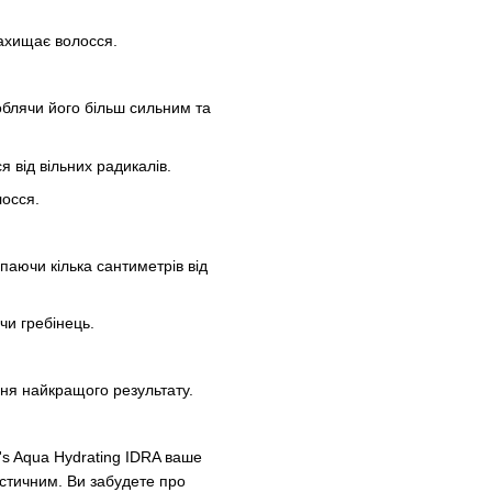
ахищає волосся.
облячи його більш сильним та
 від вільних радикалів.
лосся.
паючи кілька сантиметрів від
чи гребінець.
ня найкращого результату.
's Aqua Hydrating IDRA ваше
стичним. Ви забудете про