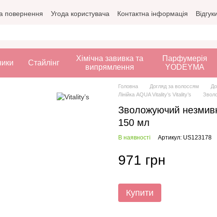
а повернення
Угода користувача
Контактна інформація
Відгук
Хімічна завивка та
Парфумерія
ники
Стайлінг
випрямлення
YODEYMA
Головна
Догляд за волоссям
До
Лінійка AQUA Vitality’s Vitality’s
Зволо
Зволожуючий незмивни
150 мл
В наявності
Артикул: US123178
971 грн
Купити