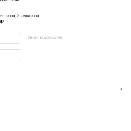
ивлення
,
Зволоження
ар
Увійти за допомогою