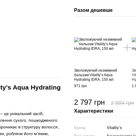
Разом дешевше
Зволожуючий незмивний
Зв
бальзам Vitality’s Aqua
Vi
Hydrating IDRA, 150 мл
Hy
y's Aqua Hydrating
971 грн
1 
2 797 грн
2 884 грн
Характеристики
– це унікальний засіб,
влення сухого, пошкодженого
проникає в структуру волосся,
Бренд
Vitality’s
и, роблячи його м'яким,
Вид товару
Кондиціонери т