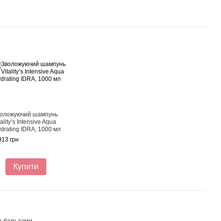
оложуючий шампунь
tality’s Intensive Aqua
drating IDRA, 1000 мл
913 грн
Купити
а бальзами