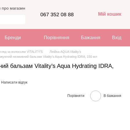
и про магазин
067 352 08 88
Мій кошик
Бренди
Порівняння
Бажання
Вхід
гляд за волоссям VITALITY'S
Лінійка AQUA Vitality’s
жуючий незмивний бальзам Vitality’s Aqua Hydrating IDRA, 150 мл
й бальзам Vitality’s Aqua Hydrating IDRA,
Написати відгук
Порівняти
В бажання