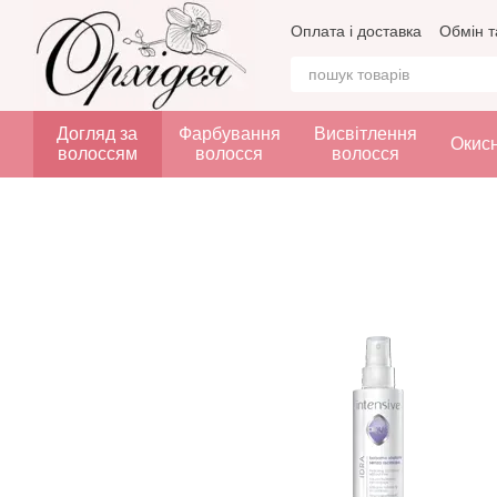
Перейти до основного контенту
Оплата і доставка
Обмін т
Догляд за
Фарбування
Висвітлення
Окис
волоссям
волосся
волосся