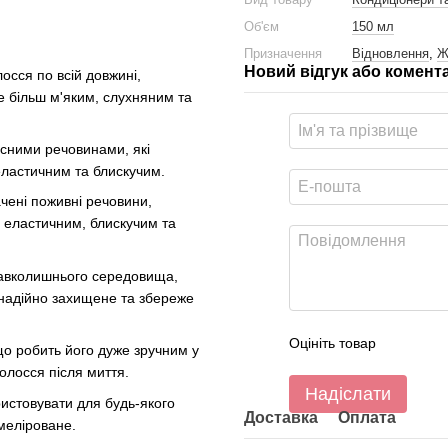
Об'єм
150 мл
Призначення
Відновлення
,
Ж
Новий відгук або комент
осся по всій довжині,
не більш м'яким, слухняним та
сними речовинами, які
еластичним та блискучим.
чені поживні речовини,
ш еластичним, блискучим та
навколишнього середовища,
 надійно захищене та збереже
Оцініть товар
о робить його дуже зручним у
олосся після миття.
Надіслати
стовувати для будь-якого
Доставка
Оплата
меліроване.