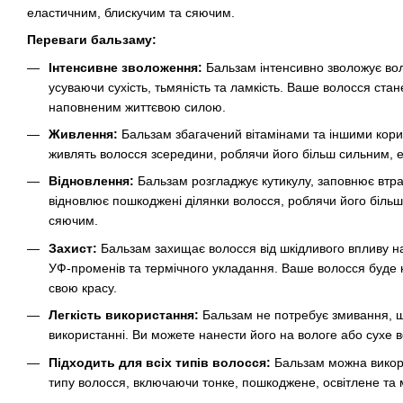
еластичним, блискучим та сяючим.
Переваги бальзаму:
Інтенсивне зволоження:
Бальзам інтенсивно зволожує вол
усуваючи сухість, тьмяність та ламкість. Ваше волосся ста
наповненим життєвою силою.
Живлення:
Бальзам збагачений вітамінами та іншими кори
живлять волосся зсередини, роблячи його більш сильним, 
Відновлення:
Бальзам розгладжує кутикулу, заповнює втра
відновлює пошкоджені ділянки волосся, роблячи його біль
сяючим.
Захист:
Бальзам захищає волосся від шкідливого впливу 
УФ-променів та термічного укладання. Ваше волосся буде
свою красу.
Легкість використання:
Бальзам не потребує змивання, щ
використанні. Ви можете нанести його на вологе або сухе в
Підходить для всіх типів волосся:
Бальзам можна викори
типу волосся, включаючи тонке, пошкоджене, освітлене та 