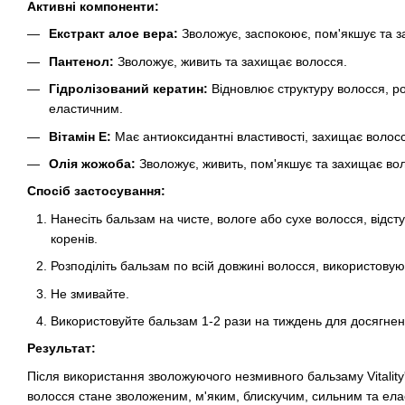
Активні компоненти:
Екстракт алое вера:
Зволожує, заспокоює, пом'якшує та з
Пантенол:
Зволожує, живить та захищає волосся.
Гідролізований кератин:
Відновлює структуру волосся, р
еластичним.
Вітамін E:
Має антиоксидантні властивості, захищає волосся
Олія жожоба:
Зволожує, живить, пом'якшує та захищає во
Спосіб застосування:
Нанесіть бальзам на чисте, вологе або сухе волосся, відсту
коренів.
Розподіліть бальзам по всій довжині волосся, використовую
Не змивайте.
Використовуйте бальзам 1-2 рази на тиждень для досягнен
Результат:
Після використання зволожуючого незмивного бальзаму Vitality
волосся стане зволоженим, м'яким, блискучим, сильним та ела