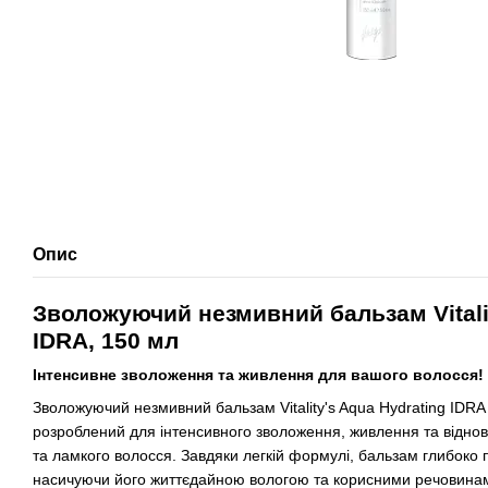
Опис
Зволожуючий незмивний бальзам Vitalit
IDRA, 150 мл
Інтенсивне зволоження та живлення для вашого волосся!
Зволожуючий незмивний бальзам Vitality's Aqua Hydrating IDRA 
розроблений для інтенсивного зволоження, живлення та відно
та ламкого волосся. Завдяки легкій формулі, бальзам глибоко 
насичуючи його життєдайною вологою та корисними речовинам