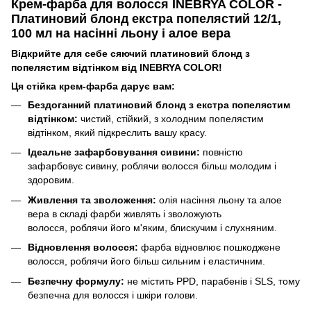
Крем-фарба для волосся INEBRYA COLOR -
Платиновий блонд екстра попелястий 12/1,
100 мл на насінні льону і алое вера
Відкрийте для себе сяючий платиновий блонд з
попелястим відтінком від INEBRYA COLOR!
Ця стійка крем-фарба дарує вам:
Бездоганний платиновий блонд з екстра попелястим
відтінком:
чистий, стійкий, з холодним попелястим
відтінком, який підкреслить вашу красу.
Ідеальне зафарбовування сивини:
повністю
зафарбовує сивину, роблячи волосся більш молодим і
здоровим.
Живлення та зволоження:
олія насіння льону та алое
вера в складі фарби живлять і зволожують
волосся, роблячи його м'яким, блискучим і слухняним.
Відновлення волосся:
фарба відновлює пошкоджене
волосся, роблячи його більш сильним і еластичним.
Безпечну формулу:
не містить PPD, парабенів і SLS, тому
безпечна для волосся і шкіри голови.