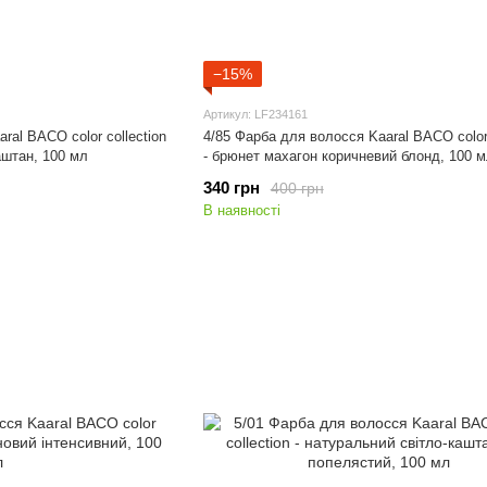
−15%
Артикул: LF234161
ral BACO color collection
4/85 Фарба для волосся Kaaral BACO color 
аштан, 100 мл
- брюнет махагон коричневий блонд, 100 
340 грн
400 грн
В наявності