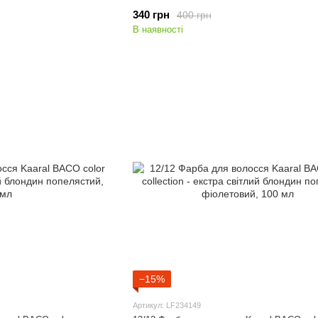
340 грн
400 грн
В наявності
−15%
Артикул: LF234149