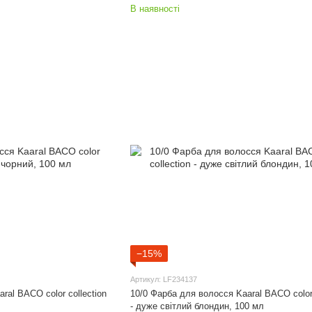
В наявності
−15%
Артикул: LF234137
ral BACO color collection
10/0 Фарба для волосся Kaaral BACO color 
- дуже світлий блондин, 100 мл