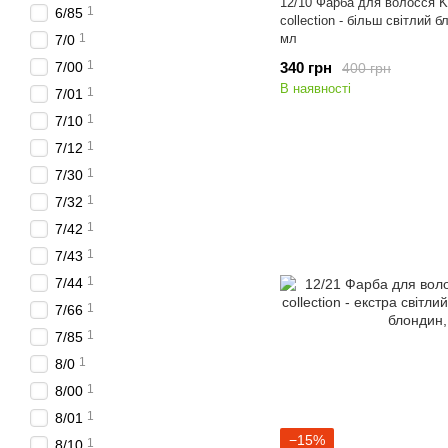
12/10 Фарба для волосся K
1
6/85
collection - більш світлий 
1
мл
7/0
1
7/00
340 грн
400 грн
В наявності
1
7/01
1
7/10
1
7/12
1
7/30
1
7/32
1
7/42
1
7/43
1
7/44
1
7/66
1
7/85
1
8/0
1
8/00
1
8/01
−15%
1
8/10