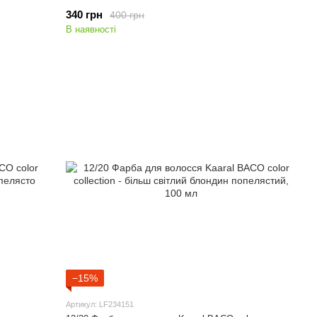
340 грн
400 грн
В наявності
−15%
Артикул: LF234151