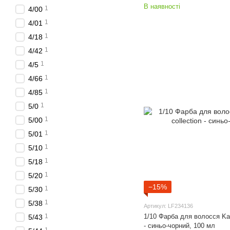
В наявності
1
4/00
1
4/01
1
4/18
1
4/42
1
4/5
1
4/66
1
4/85
1
5/0
1
5/00
1
5/01
1
5/10
1
5/18
1
5/20
−15%
1
5/30
1
5/38
Артикул: LF234136
1
1/10 Фарба для волосся Kaa
5/43
- синьо-чорний, 100 мл