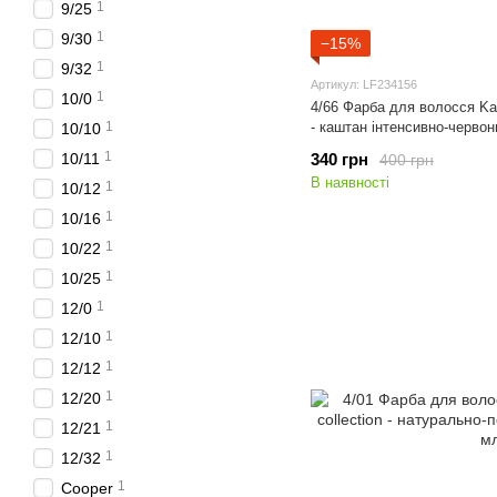
1
9/25
1
9/30
−15%
1
9/32
Артикул: LF234156
1
10/0
4/66 Фарба для волосся Kaa
1
- каштан інтенсивно-червон
10/10
1
10/11
340 грн
400 грн
В наявності
1
10/12
1
10/16
1
10/22
1
10/25
1
12/0
1
12/10
1
12/12
1
12/20
1
12/21
1
12/32
1
Cooper