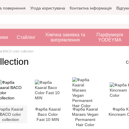
а повернення
Угода користувача
Контактна інформація
Відгук
Хімічна завивка та
Парфумерія
ники
Стайлінг
випрямлення
YODEYMA
l BACO color collection
lection
С
арба Kaaral
Фарба Kaaral
Фарба Kaaral
Фарба K
BACO color
Baco Color
Maraes Vegan
Kincream C
collection
Fast 10 MIN
Permanent
Hair Color