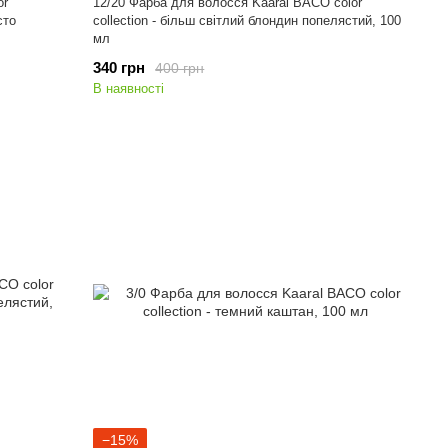
or
12/20 Фарба для волосся Kaaral BACO color
сто
collection - більш світлий блондин попелястий, 100
мл
340 грн
400 грн
В наявності
−15%