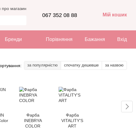
и про магазин
067 352 08 88
Мій кошик
Бренди
Порівняння
Бажання
Вхід
за популярністю
спочатку дешевше
за назвою
ортування:
IN
Фарба
Фарба
olor
INEBRYA
VITALITY'S
COLOR
ART