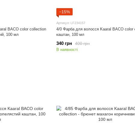
−15%
Артикул: LF234157
ral BACO color collection
4/0 Фарба для волосся Kaaral BACO color co
ий, 100 мл
каштан, 100 мл
340 грн
400 грн
В наявності