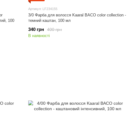
Артикул: LF234155
or
3/0 Фарба для волосся Kaaral BACO color collection -
тий, 100
темний каштан, 100 мл
340 грн
400 грн
В наявності