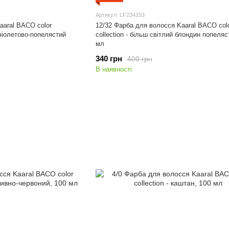
Артикул: LF234153
aaral BACO color
12/32 Фарба для волосся Kaaral BACO col
 фіолетово-попелястий
collection - більш світлий блондин попеляс
мл
340 грн
400 грн
В наявності