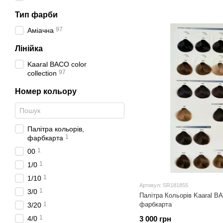
Тип фарби
97
Аміачна
Лінійка
Kaaral BACO color
97
collection
Номер кольору
Палітра кольорів,
1
фарбкарта
1
00
1
1/0
1
1/10
Артикул: SR181855
1
3/0
Палітра Кольорів Kaaral BAC
1
фарбкарта
3/20
1
4/0
3 000 грн