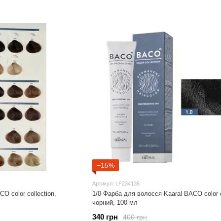
−15%
Артикул: LF234135
O color collection,
1/0 Фарба для волосся Kaaral BACO color co
чорний, 100 мл
340 грн
400 грн