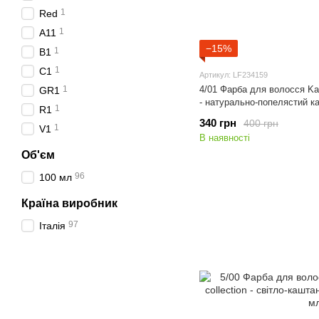
1
Red
1
A11
−15%
1
B1
1
C1
Артикул: LF234159
1
4/01 Фарба для волосся Kaa
GR1
- натурально-попелястий к
1
R1
340 грн
400 грн
1
V1
В наявності
Об'єм
96
100 мл
Країна виробник
97
Італія