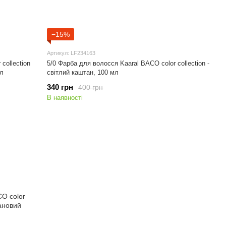
−15%
Артикул: LF234163
collection
5/0 Фарба для волосся Kaaral BACO color collection -
мл
світлий каштан, 100 мл
340 грн
400 грн
В наявності