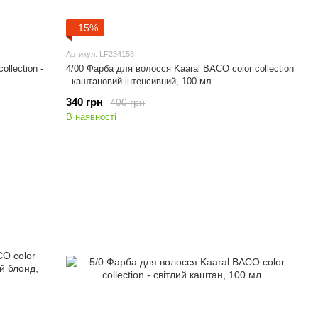
−15%
Артикул: LF234158
llection -
4/00 Фарба для волосся Kaaral BACO color collection
- каштановий інтенсивний, 100 мл
340 грн
400 грн
В наявності