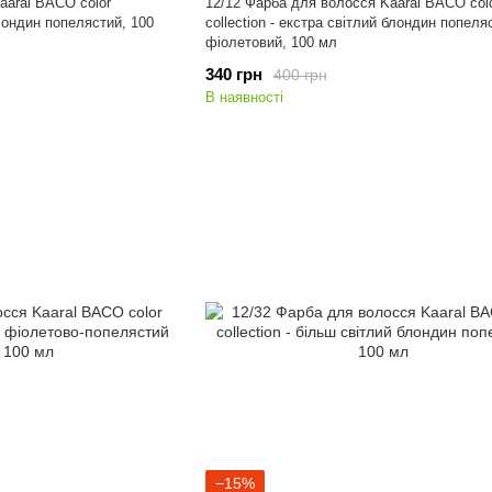
aaral BACO color
12/12 Фарба для волосся Kaaral BACO col
блондин попелястий, 100
collection - екстра світлий блондин попеля
фіолетовий, 100 мл
340 грн
400 грн
В наявності
−15%