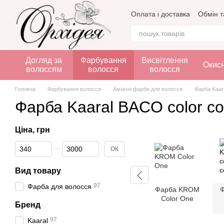
Перейти до основного контенту
Оплата і доставка
Обмін т
Догляд за
Фарбування
Висвітлення
Окис
волоссям
волосся
волосся
Головна
Фарбування волосся
Аміачні фарби для волосся
Фарба Kaara
Фарба Kaaral BACO color col
Ціна, грн
Від Ціна, грн
До Ціна, грн
ОК
Вид товару
97
Фарба для волосся
Фарба KROM
Ф
Color One
Бренд
97
Kaaral