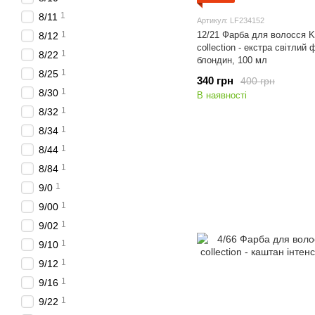
1
8/11
Артикул: LF234152
1
12/21 Фарба для волосся K
8/12
collection - екстра світлий
1
8/22
блондин, 100 мл
1
8/25
340 грн
400 грн
1
8/30
В наявності
1
8/32
1
8/34
1
8/44
1
8/84
1
9/0
1
9/00
1
9/02
1
9/10
1
9/12
1
9/16
1
9/22