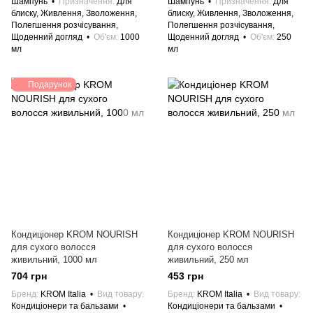
Шампунь
Призначення
Для
Шампунь
Призначення
Для
блиску, Живлення, Зволоження,
блиску, Живлення, Зволоження,
Полегшення розчісування,
Полегшення розчісування,
Щоденний догляд
Об'єм
1000
Щоденний догляд
Об'єм
250
мл
мл
Подарунок
Кондиціонер KROM NOURISH
Кондиціонер KROM NOURISH
для сухого волосся
для сухого волосся
живильний, 1000 мл
живильний, 250 мл
704 грн
453 грн
Бренд
KROM Italia
Вид товару
Бренд
KROM Italia
Вид товару
Кондиціонери та бальзами
Кондиціонери та бальзами