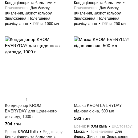
Кондиціонери та бальзами
Кондиціонери та бальзами
Призначення
Для блиску,
Призначення
Для блиску,
Живлення, Захист кольору,
Живлення, Захист кольору,
Зволоження, Полегшення
Зволоження, Полегшення
розчісування
Об'єм
1000 мл
розчісування
Об'єм
250 мл
1
Кондиціонер KROM
Маска KROM EVERYDAY
EVERYDAY для щоденного
відновлююча, 500 мл
догляду, 1000 г
563 грн
704 грн
Бренд
KROM Italia
Вид товару
Маска
Призначення
Для
Бренд
KROM Italia
Вид товару
блиску, Живлення, Зволоження,
Кондиціонери та бальзами