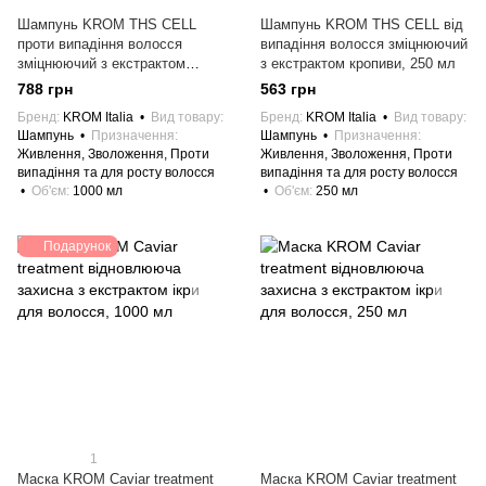
Шампунь KROM THS CELL
Шампунь KROM THS CELL від
проти випадіння волосся
випадіння волосся зміцнюючий
зміцнюючий з екстрактом
з екстрактом кропиви, 250 мл
кропиви, 1000 мл
788 грн
563 грн
Бренд
KROM Italia
Вид товару
Бренд
KROM Italia
Вид товару
Шампунь
Призначення
Шампунь
Призначення
Живлення, Зволоження, Проти
Живлення, Зволоження, Проти
випадіння та для росту волосся
випадіння та для росту волосся
Об'єм
1000 мл
Об'єм
250 мл
Подарунок
1
Маска KROM Caviar treatment
Маска KROM Caviar treatment