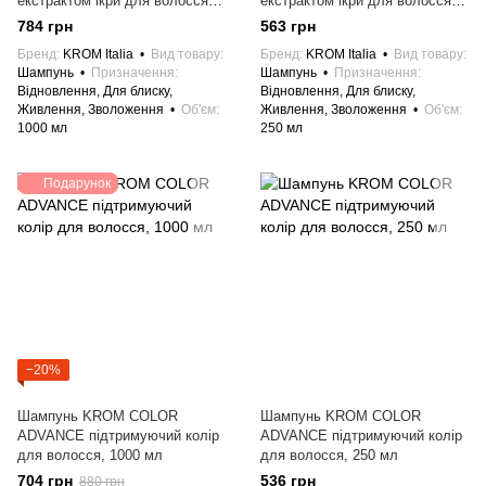
екстрактом ікри для волосся,
екстрактом ікри для волосся,
1000 мл
250 мл
784 грн
563 грн
Бренд
KROM Italia
Вид товару
Бренд
KROM Italia
Вид товару
Шампунь
Призначення
Шампунь
Призначення
Відновлення, Для блиску,
Відновлення, Для блиску,
Живлення, Зволоження
Об'єм
Живлення, Зволоження
Об'єм
1000 мл
250 мл
Подарунок
−20%
Шампунь KROM COLOR
Шампунь KROM COLOR
ADVANCE підтримуючий колір
ADVANCE підтримуючий колір
для волосся, 1000 мл
для волосся, 250 мл
704 грн
536 грн
880 грн