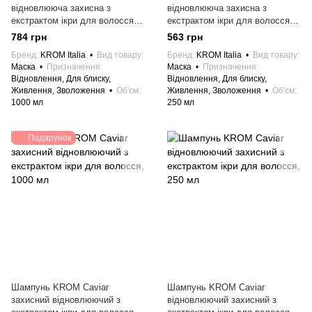
відновлююча захисна з
відновлююча захисна з
екстрактом ікри для волосся,
екстрактом ікри для волосся,
1000 мл
250 мл
784 грн
563 грн
Бренд
KROM Italia
Вид товару
Бренд
KROM Italia
Вид товару
Маска
Призначення
Маска
Призначення
Відновлення, Для блиску,
Відновлення, Для блиску,
Живлення, Зволоження
Об'єм
Живлення, Зволоження
Об'єм
1000 мл
250 мл
Подарунок
Шампунь KROM Caviar
Шампунь KROM Caviar
захисний відновлюючий з
відновлюючий захисний з