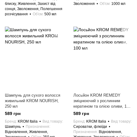
блиску, Живлення, Захист від
Зволоження
Об'єм
1000 мл
сонця, Зволоження, Полегшення
розчісування
Об'єм
500 мл
Шампунь для сухого волосся
Лосьйон KROM REMEDY
живильний KROM NOURISH,
зміцнюючий з рослинним
250 мл
кератином та олією оливи, 100
мл
589 грн
589 грн
Бренд
KROM Italia
Вид товару
Бренд
KROM Italia
Вид товару
Шампунь
Призначення
Сироватки, флюїди
Відновлення, Живлення,
Призначення
Відновлення,