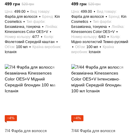
каштан 100 мл Іспанія
Темно-русявий 100 мл Іспанія
499 грн
499 грн
520 грн
520 грн
Ціна
499.00
Вид товару
Ціна
499.00
Вид товару
Фарба для волосся
Бренд
Kin
Фарба для волосся
Бренд
Kin
Cosmetics
Тип фарби
Cosmetics
Тип фарби
Безаміачна, тонуюча
Лінійка
Безаміачна, тонуюча
Лінійка
Kinessences Color OES+V
Kinessences Color OES+V
Номер кольору
4/77
Колір
Номер кольору
6/43
Колір
Фіолетовий Середній каштан
Мідно-золотистий Темно-русявий
Об'єм
100 мл
Країна виробник
Об'єм
100 мл
Країна
Іспанія
виробник
Іспанія
−4%
−4%
7/4 Фарба для волосся
7/44 Фарба для волосся