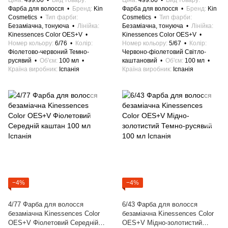
Ціна
499.00
Вид товару
Ціна
499.00
Вид товару
Фарба для волосся
Бренд
Kin
Фарба для волосся
Бренд
Kin
Cosmetics
Тип фарби
Cosmetics
Тип фарби
Безаміачна, тонуюча
Лінійка
Безаміачна, тонуюча
Лінійка
Kinessences Color OES+V
Kinessences Color OES+V
Номер кольору
6/76
Колір
Номер кольору
5/67
Колір
Фіолетово-червоний Темно-
Червоно-фіолетовий Світло-
русявий
Об'єм
100 мл
каштановий
Об'єм
100 мл
Країна виробник
Іспанія
Країна виробник
Іспанія
−4%
−4%
4/77 Фарба для волосся
6/43 Фарба для волосся
безаміачна Kinessences Color
безаміачна Kinessences Color
OES+V Фіолетовий Середній
OES+V Мідно-золотистий