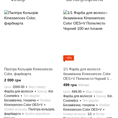
−4%
Палітра Кольорів Kinessences
1/1 Фарба для волосся
Color, фарбкарта
безаміачна Kinessences Color
OES+V Попелясто-Чорний 100
2 000 грн
мл Іспанія
499 грн
520 грн
Ціна
2000.00
Вид товару
Фарба для волосся
Бренд
Kin
Ціна
499.00
Вид товару
Cosmetics
Тип фарби
Фарба для волосся
Бренд
Kin
Безаміачна, тонуюча
Лінійка
Cosmetics
Тип фарби
Kinessences Color OES+V
Безаміачна, тонуюча
Лінійка
Номер кольору
Палітра кольорів,
Kinessences Color OES+V
фарбкарта
Країна виробник
Номер кольору
1/1
Колір