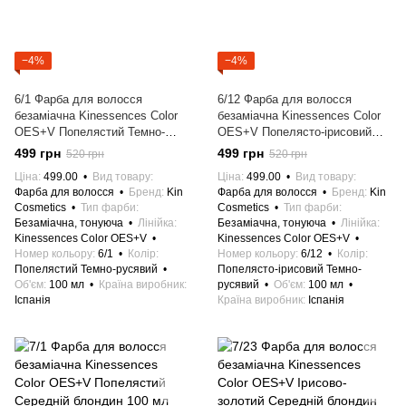
−4%
−4%
6/1 Фарба для волосся
6/12 Фарба для волосся
безаміачна Kinessences Color
безаміачна Kinessences Color
OES+V Попелястий Темно-
OES+V Попелясто-ірисовий
русявий 100 мл Іспанія
Темно-русявий 100 мл Іспанія
499 грн
499 грн
520 грн
520 грн
Ціна
499.00
Вид товару
Ціна
499.00
Вид товару
Фарба для волосся
Бренд
Kin
Фарба для волосся
Бренд
Kin
Cosmetics
Тип фарби
Cosmetics
Тип фарби
Безаміачна, тонуюча
Лінійка
Безаміачна, тонуюча
Лінійка
Kinessences Color OES+V
Kinessences Color OES+V
Номер кольору
6/1
Колір
Номер кольору
6/12
Колір
Попелястий Темно-русявий
Попелясто-ірисовий Темно-
Об'єм
100 мл
Країна виробник
русявий
Об'єм
100 мл
Іспанія
Країна виробник
Іспанія