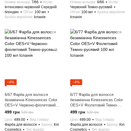
Номер кольору
7/66
Колір
Номер кольору
6/66
Колір
Інтенсивно-червоний Середній
Червоний Темно-русявий
блондин
Об'єм
100 мл
Об'єм
100 мл
Країна виробник
Країна виробник
Іспанія
Іспанія
−4%
−4%
6/67 Фарба для волосся
6/77 Фарба для волосся
безаміачна Kinessences Color
безаміачна Kinessences Color
OES+V Червоно-фіолетовий
OES+V Фіолетовий Темно-
Темно-русявий 100 мл Іспанія
русявий 100 мл Іспанія
499 грн
499 грн
520 грн
520 грн
Ціна
499.00
Вид товару
Ціна
499.00
Вид товару
Фарба для волосся
Бренд
Kin
Фарба для волосся
Бренд
Kin
Cosmetics
Тип фарби
Cosmetics
Тип фарби