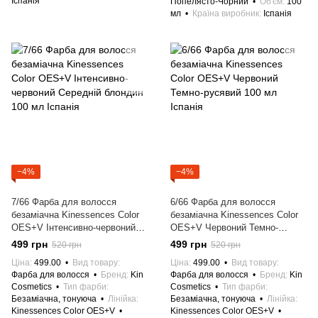
Іспанія
Попелясто-Чорний
Об'єм
100
мл
Країна виробник
Іспанія
−4%
−4%
7/66 Фарба для волосся
6/66 Фарба для волосся
безаміачна Kinessences Color
безаміачна Kinessences Color
OES+V Інтенсивно-червоний
OES+V Червоний Темно-
Середній блондин 100 мл
русявий 100 мл Іспанія
499 грн
499 грн
520 грн
520 грн
Іспанія
Ціна
499.00
Вид товару
Ціна
499.00
Вид товару
Фарба для волосся
Бренд
Kin
Фарба для волосся
Бренд
Kin
Cosmetics
Тип фарби
Cosmetics
Тип фарби
Безаміачна, тонуюча
Лінійка
Безаміачна, тонуюча
Лінійка
Kinessences Color OES+V
Kinessences Color OES+V