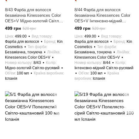
8/43 Фарба для волосся
8/44 Фарба для волосся
безаміачна Kinessences Color
безаміачна Kinessences Color
OES+V Мідно-золотий Світло-
OES+V Інтенсвно-мідний
русявий 100 мл Іспанія
Світло-русявий 100 мл Іспанія
499 грн
499 грн
520 грн
520 грн
Ціна
499.00
Вид товару
Ціна
499.00
Вид товару
Фарба для волосся
Бренд
Kin
Фарба для волосся
Бренд
Kin
Cosmetics
Тип фарби
Cosmetics
Тип фарби
Безаміачна, тонуюча
Лінійка
Безаміачна, тонуюча
Лінійка
Kinessences Color OES+V
Kinessences Color OES+V
Номер кольору
8/43
Колір
Номер кольору
8/44
Колір
Мідно-золотий Світло-русявий
Інтенсвно-мідний Світло-русявий
Об'єм
100 мл
Країна виробник
Об'єм
100 мл
Країна
Іспанія
виробник
Іспанія