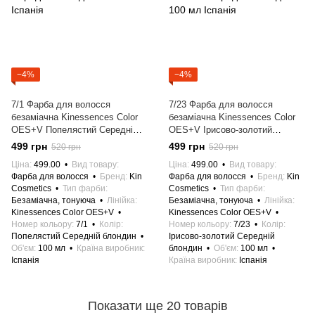
−4%
−4%
7/1 Фарба для волосся
7/23 Фарба для волосся
безаміачна Kinessences Color
безаміачна Kinessences Color
OES+V Попелястий Середній
OES+V Ірисово-золотий
блондин 100 мл Іспанія
Середній блондин 100 мл
499 грн
499 грн
520 грн
520 грн
Іспанія
Ціна
499.00
Вид товару
Ціна
499.00
Вид товару
Фарба для волосся
Бренд
Kin
Фарба для волосся
Бренд
Kin
Cosmetics
Тип фарби
Cosmetics
Тип фарби
Безаміачна, тонуюча
Лінійка
Безаміачна, тонуюча
Лінійка
Kinessences Color OES+V
Kinessences Color OES+V
Номер кольору
7/1
Колір
Номер кольору
7/23
Колір
Попелястий Середній блондин
Ірисово-золотий Середній
Об'єм
100 мл
Країна виробник
блондин
Об'єм
100 мл
Іспанія
Країна виробник
Іспанія
Показати ще 20 товарів