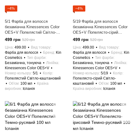
−4%
−4%
5/1 Фарба для волосся
5/19 Фарба для волосся
безаміачна Kinessences Color
безаміачна Kinessences Color
OES+V Попелястий Світло-
OES+V Попелясто-сірий
каштановий 100 мл Іспанія
Світло-каштановий 100 мл
499 грн
499 грн
520 грн
520 грн
Іспанія
Ціна
499.00
Вид товару
Ціна
499.00
Вид товару
Фарба для волосся
Бренд
Kin
Фарба для волосся
Бренд
Kin
Cosmetics
Тип фарби
Cosmetics
Тип фарби
Безаміачна, тонуюча
Лінійка
Безаміачна, тонуюча
Лінійка
Kinessences Color OES+V
Kinessences Color OES+V
Номер кольору
5/1
Колір
Номер кольору
5/19
Колір
Попелястий Світло-каштановий
Попелясто-сірий Світло-
Об'єм
100 мл
Країна
каштановий
Об'єм
100 мл
виробник
Іспанія
Країна виробник
Іспанія