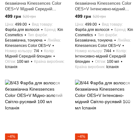
безаміачна Kinessences Color
безаміачна Kinessences Color
OES+V Мідний Середній
OES+V Інтенсивно-мідний
блондин 100 мл Іспанія
Середній блондин 100 мл
499 грн
499 грн
520 грн
520 грн
Іспанія
Ціна
499.00
Вид товару
Ціна
499.00
Вид товару
Фарба для волосся
Бренд
Kin
Фарба для волосся
Бренд
Kin
Cosmetics
Тип фарби
Cosmetics
Тип фарби
Безаміачна, тонуюча
Лінійка
Безаміачна, тонуюча
Лінійка
Kinessences Color OES+V
Kinessences Color OES+V
Номер кольору
7/4
Колір
Номер кольору
7/44
Колір
Мідний Середній блондин
Інтенсивно-мідний Середній
Об'єм
100 мл
Країна виробник
блондин
Об'єм
100 мл
Іспанія
Країна виробник
Іспанія
−4%
−4%