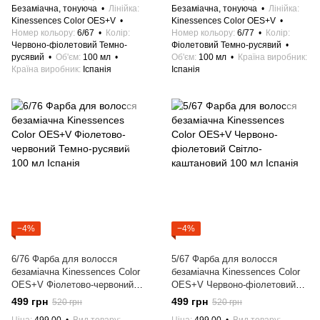
Безаміачна, тонуюча
Лінійка
Безаміачна, тонуюча
Лінійка
Kinessences Color OES+V
Kinessences Color OES+V
Номер кольору
6/67
Колір
Номер кольору
6/77
Колір
Червоно-фіолетовий Темно-
Фіолетовий Темно-русявий
русявий
Об'єм
100 мл
Об'єм
100 мл
Країна виробник
Країна виробник
Іспанія
Іспанія
−4%
−4%
6/76 Фарба для волосся
5/67 Фарба для волосся
безаміачна Kinessences Color
безаміачна Kinessences Color
OES+V Фіолетово-червоний
OES+V Червоно-фіолетовий
Темно-русявий 100 мл Іспанія
Світло-каштановий 100 мл
499 грн
499 грн
520 грн
520 грн
Іспанія