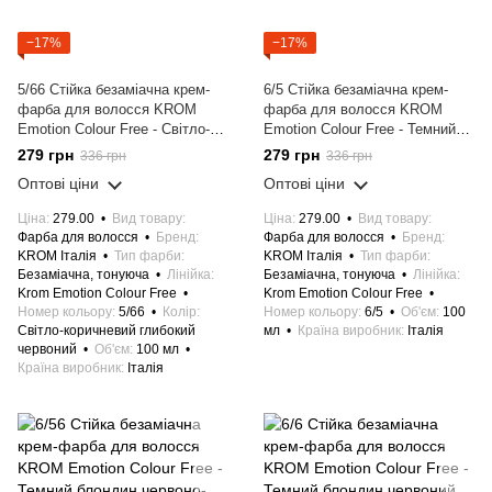
−17%
−17%
5/66 Стійка безаміачна крем-
6/5 Стійка безаміачна крем-
фарба для волосся KROM
фарба для волосся KROM
Emotion Colour Free - Світло-
Emotion Colour Free - Темний
коричневий глибокий червоний,
блондин махагоновий, 100 мл
279 грн
279 грн
336 грн
336 грн
100 мл
Оптові ціни
Оптові ціни
Ціна
279.00
Вид товару
Ціна
279.00
Вид товару
Фарба для волосся
Бренд
Фарба для волосся
Бренд
KROM Італія
Тип фарби
KROM Італія
Тип фарби
Безаміачна, тонуюча
Лінійка
Безаміачна, тонуюча
Лінійка
Krom Emotion Colour Free
Krom Emotion Colour Free
Номер кольору
5/66
Колір
Номер кольору
6/5
Об'єм
100
Світло-коричневий глибокий
мл
Країна виробник
Італія
червоний
Об'єм
100 мл
Країна виробник
Італія