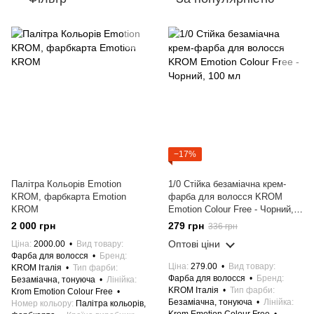
−17%
Палітра Кольорів Emotion
1/0 Стійка безаміачна крем-
KROM, фарбкарта Emotion
фарба для волосся KROM
KROM
Emotion Colour Free - Чорний,
100 мл
2 000 грн
279 грн
336 грн
Оптові ціни
Ціна
2000.00
Вид товару
Фарба для волосся
Бренд
Ціна
279.00
Вид товару
KROM Італія
Тип фарби
Фарба для волосся
Бренд
Безаміачна, тонуюча
Лінійка
KROM Італія
Тип фарби
Krom Emotion Colour Free
Безаміачна, тонуюча
Лінійка
Номер кольору
Палітра кольорів,