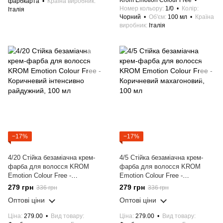
Krom Emotion Colour Free
фарбкарта
Країна виробник
Номер кольору
1/0
Колір
Італія
Чорний
Об'єм
100 мл
Країна
виробник
Італія
−17%
−17%
4/20 Стійка безаміачна крем-
4/5 Стійка безаміачна крем-
фарба для волосся KROM
фарба для волосся KROM
Emotion Colour Free -
Emotion Colour Free -
Коричневий iнтенсивно
Коричневий махагоновий, 100
279 грн
279 грн
336 грн
336 грн
райдужний, 100 мл
мл
Оптові ціни
Оптові ціни
Ціна
279.00
Вид товару
Ціна
279.00
Вид товару