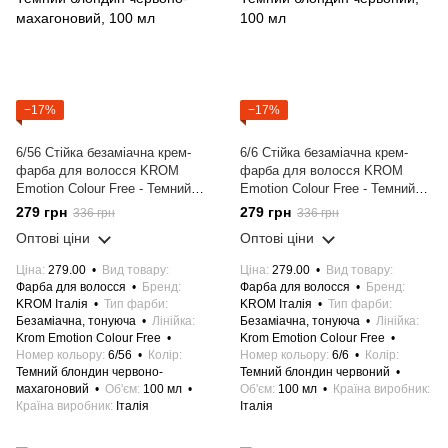
−17%
−17%
6/56 Стійка безаміачна крем-
6/6 Стійка безаміачна крем-
фарба для волосся KROM
фарба для волосся KROM
Emotion Colour Free - Темний
Emotion Colour Free - Темний
блондин червоно-махагоновий,
блондин червоний, 100 мл
279 грн
279 грн
336 грн
336 грн
100 мл
Оптові ціни
Оптові ціни
Ціна
279.00
Вид товару
Ціна
279.00
Вид товару
Фарба для волосся
Бренд
Фарба для волосся
Бренд
KROM Італія
Тип фарби
KROM Італія
Тип фарби
Безаміачна, тонуюча
Лінійка
Безаміачна, тонуюча
Лінійка
Krom Emotion Colour Free
Krom Emotion Colour Free
Номер кольору
6/56
Колір
Номер кольору
6/6
Колір
Темний блондин червоно-
Темний блондин червоний
махагоновий
Об'єм
100 мл
Об'єм
100 мл
Країна виробник
Країна виробник
Італія
Італія