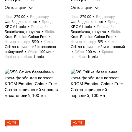
336 грн
336 грн
райдужний, 100 мл
мл
Оптові ціни
Оптові ціни
Ціна
279.00
Вид товару
Ціна
279.00
Вид товару
Фарба для волосся
Бренд
Фарба для волосся
Бренд
KROM Італія
Тип фарби
KROM Італія
Тип фарби
Безаміачна, тонуюча
Лінійка
Безаміачна, тонуюча
Лінійка
Krom Emotion Colour Free
Krom Emotion Colour Free
Номер кольору
5/20
Колір
Номер кольору
5/5
Колір
Світло-коричневий інтенсивно
Світло-коричневий махагоновий
райдужний
Об'єм
100 мл
Об'єм
100 мл
Країна
Країна виробник
Італія
виробник
Італія
−17%
−17%