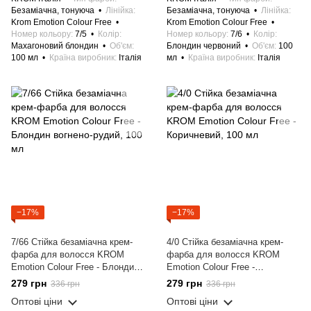
Безаміачна, тонуюча
Лінійка
Безаміачна, тонуюча
Лінійка
Krom Emotion Colour Free
Krom Emotion Colour Free
Номер кольору
7/5
Колір
Номер кольору
7/6
Колір
Махагоновий блондин
Об'єм
Блондин червоний
Об'єм
100
100 мл
Країна виробник
Італія
мл
Країна виробник
Італія
−17%
−17%
7/66 Стійка безаміачна крем-
4/0 Стійка безаміачна крем-
фарба для волосся KROM
фарба для волосся KROM
Emotion Colour Free - Блондин
Emotion Colour Free -
вогнено-рудий, 100 мл
Коричневий, 100 мл
279 грн
279 грн
336 грн
336 грн
Оптові ціни
Оптові ціни