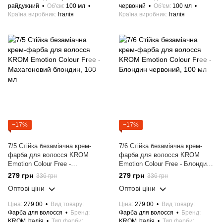
райдужний
Об'єм
100 мл
червоний
Об'єм
100 мл
Країна виробник
Італія
Країна виробник
Італія
−17%
−17%
7/5 Стійка безаміачна крем-
7/6 Стійка безаміачна крем-
фарба для волосся KROM
фарба для волосся KROM
Emotion Colour Free -
Emotion Colour Free - Блондин
Махагоновий блондин, 100 мл
червоний, 100 мл
279 грн
279 грн
336 грн
336 грн
Оптові ціни
Оптові ціни
Ціна
279.00
Вид товару
Ціна
279.00
Вид товару
Фарба для волосся
Бренд
Фарба для волосся
Бренд
KROM Італія
Тип фарби
KROM Італія
Тип фарби