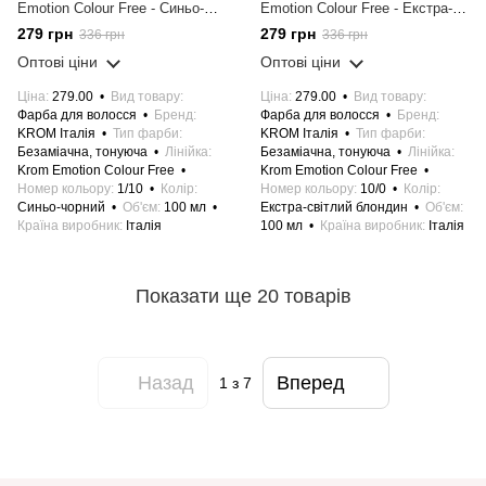
Emotion Colour Free - Cиньо-
Emotion Colour Free - Екстра-
чорний, 100 мл
світлий блондин, 100 мл
279 грн
279 грн
336 грн
336 грн
Оптові ціни
Оптові ціни
Ціна
279.00
Вид товару
Ціна
279.00
Вид товару
Фарба для волосся
Бренд
Фарба для волосся
Бренд
KROM Італія
Тип фарби
KROM Італія
Тип фарби
Безаміачна, тонуюча
Лінійка
Безаміачна, тонуюча
Лінійка
Krom Emotion Colour Free
Krom Emotion Colour Free
Номер кольору
1/10
Колір
Номер кольору
10/0
Колір
Cиньо-чорний
Об'єм
100 мл
Екстра-світлий блондин
Об'єм
Країна виробник
Італія
100 мл
Країна виробник
Італія
Показати ще 20 товарів
Назад
Вперед
1
з 7