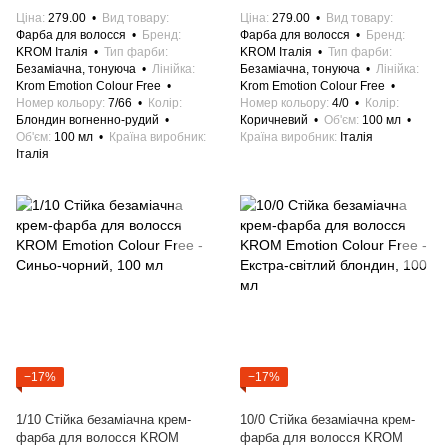
Ціна
279.00
Вид товару
Ціна
279.00
Вид товару
Фарба для волосся
Бренд
Фарба для волосся
Бренд
KROM Італія
Тип фарби
KROM Італія
Тип фарби
Безаміачна, тонуюча
Лінійка
Безаміачна, тонуюча
Лінійка
Krom Emotion Colour Free
Krom Emotion Colour Free
Номер кольору
7/66
Колір
Номер кольору
4/0
Колір
Блондин вогненно-рудий
Коричневий
Об'єм
100 мл
Об'єм
100 мл
Країна виробник
Країна виробник
Італія
Італія
−17%
−17%
1/10 Стійка безаміачна крем-
10/0 Стійка безаміачна крем-
фарба для волосся KROM
фарба для волосся KROM