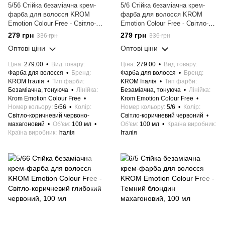
5/56 Стійка безаміачна крем-
5/6 Стійка безаміачна крем-
фарба для волосся KROM
фарба для волосся KROM
Emotion Colour Free - Світло-
Emotion Colour Free - Світло-
коричневий червоно-
коричневий червоний, 100 мл
279 грн
279 грн
336 грн
336 грн
махагоновий, 100 мл
Оптові ціни
Оптові ціни
Ціна
279.00
Вид товару
Ціна
279.00
Вид товару
Фарба для волосся
Бренд
Фарба для волосся
Бренд
KROM Італія
Тип фарби
KROM Італія
Тип фарби
Безаміачна, тонуюча
Лінійка
Безаміачна, тонуюча
Лінійка
Krom Emotion Colour Free
Krom Emotion Colour Free
Номер кольору
5/56
Колір
Номер кольору
5/6
Колір
Світло-коричневий червоно-
Світло-коричневий червоний
махагоновий
Об'єм
100 мл
Об'єм
100 мл
Країна виробник
Країна виробник
Італія
Італія