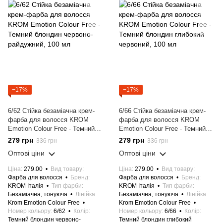
−17%
−17%
6/62 Стійка безаміачна крем-
6/66 Стійка безаміачна крем-
фарба для волосся KROM
фарба для волосся KROM
Emotion Colour Free - Темний
Emotion Colour Free - Темний
блондин червоно-райдужний,
блондин глибокий червоний,
279 грн
279 грн
336 грн
336 грн
100 мл
100 мл
Оптові ціни
Оптові ціни
Ціна
279.00
Вид товару
Ціна
279.00
Вид товару
Фарба для волосся
Бренд
Фарба для волосся
Бренд
KROM Італія
Тип фарби
KROM Італія
Тип фарби
Безаміачна, тонуюча
Лінійка
Безаміачна, тонуюча
Лінійка
Krom Emotion Colour Free
Krom Emotion Colour Free
Номер кольору
6/62
Колір
Номер кольору
6/66
Колір
Темний блондин червоно-
Темний блондин глибокий