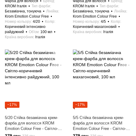
Фарба для волосся
Бренд
Фарба для волосся
Бренд
KROM Італія
Тип фарби
KROM Італія
Тип фарби
Безаміачна, тонуюча
Лінійка
Безаміачна, тонуюча
Лінійка
Krom Emotion Colour Free
Krom Emotion Colour Free
Номер кольору
4/20
Колір
Номер кольору
4/5
Колір
Коричневий інтенсивно
Коричневий махагоновий
райдужний
Об'єм
100 мл
Країна виробник
Італія
Країна виробник
Італія
−17%
−17%
5/20 Стійка безаміачна крем-
5/5 Стійка безаміачна крем-
фарба для волосся KROM
фарба для волосся KROM
Emotion Colour Free - Світло-
Emotion Colour Free - Світло-
коричневий iнтенсивно
коричневий махагоновий, 100
279 грн
279 грн