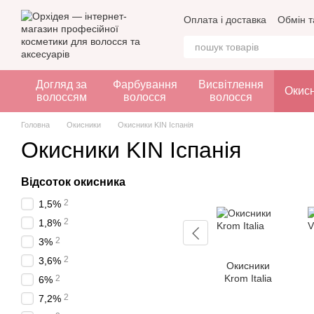
Перейти до основного контенту
Оплата і доставка
Обмін т
Догляд за
Фарбування
Висвітлення
Окис
волоссям
волосся
волосся
Головна
Окисники
Окисники KIN Іспанія
Окисники KIN Іспанія
Відсоток окисника
2
1,5%
2
1,8%
2
3%
2
3,6%
Окисники
Krom Italia
2
6%
2
7,2%