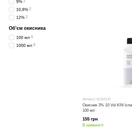
2
9%
2
10,8%
2
12%
Об'єм окисника
9
100 мл
9
1000 мл
Артикул: SL502125
Окисник 3% 10 Vol KIN Іспа
100 мл
155 грн
В наявності