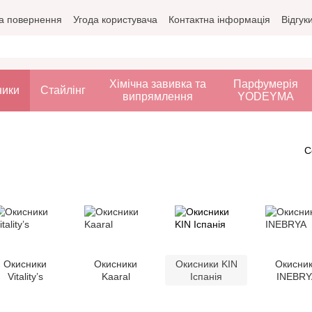
а повернення
Угода користувача
Контактна інформація
Відгук
Хімічна завивка та
Парфумерія
ники
Стайлінг
випрямлення
YODEYMA
С
Окисники
Окисники
Окисники KIN
Окисни
Vitality’s
Kaaral
Іспанія
INEBRY