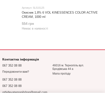
Артикул: SL515125
Окисник 1,8% 6 VOL KINESSENCES COLOR ACTIVE
CREAM, 1000 ml
554 грн
Немає в наявності
Контактна інформація
067 352 08 88
46016 м. Тернопіль вул.
Бродівська 44 а
Передзвонити вам?
Мапа проїзду
067 352 08 88
067 352 08 88
orhideyaternopilshop@gmail.com