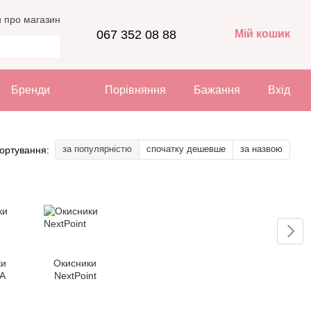
и про магазин
067 352 08 88
Мій кошик
Бренди
Порівняння
Бажання
Вхід
за популярністю
спочатку дешевше
за назвою
ортування:
ки
Окисники
A
NextPoint