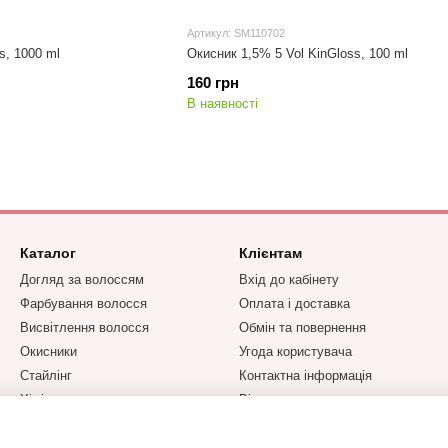
Артикул: SM110702
s, 1000 ml
Окисник 1,5% 5 Vol KinGloss, 100 ml
160 грн
В наявності
Каталог
Клієнтам
Догляд за волоссям
Вхід до кабінету
Фарбування волосся
Оплата і доставка
Висвітлення волосся
Обмін та повернення
Окисники
Угода користувача
Стайлінг
Контактна інформація
Хімічна завивка та
Відгуки про магазин
випрямлення
Парфумерія YODEYMA