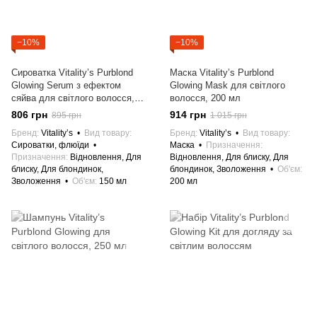
−10%
−10%
Сироватка Vitality’s Purblond
Маска Vitality’s Purblond
Glowing Serum з ефектом
Glowing Mask для світлого
сяйва для світлого волосся,
волосся, 200 мл
150 мл
806 грн
914 грн
895 грн
1 015 грн
Бренд
Vitality’s
Вид товару
Бренд
Vitality’s
Вид товару
Сироватки, флюїди
Маска
Призначення
Призначення
Відновлення, Для
Відновлення, Для блиску, Для
блиску, Для блондинок,
блондинок, Зволоження
Об'єм
Зволоження
Об'єм
150 мл
200 мл