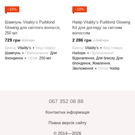
−10%
−10%
Шампунь Vitality’s Purblond
Набір Vitality’s Purblond Glowing
Glowing для світлого волосся,
Kit для догляду за світлим
250 мл
волоссям
729 грн
2 286 грн
810 грн
2 540 грн
Бренд
Vitality’s
Вид товару
Бренд
Vitality’s
Вид товару
Шампунь
Призначення
Для
Набори
Призначення
блондинок
Об'єм
250 мл
Відновлення, Для блиску, Для
блондинок, Живлення,
Зволоження
Об'єм
Набір
067 352 08 88
Контактна інформація
Повна версія сайту
© 2014—2026