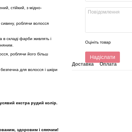
ний, стійкий, з мідно-
сивину, роблячи волосся
а в складі фарби живлять і
Оцініть товар
хняним.
сся, роблячи його більш
Надіслати
Доставка
Оплата
 безпечна для волосся і шкіри
русявий екстра рудий колір.
ваним, здоровим і сяючим!