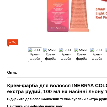
−7%
Опис
Крем-фарба для волосся INEBRYA COL
екстра рудий, 100 мл на насінні льону 
Відкрийте для себе насичений темно-русявий екстра руд
Ця стійка крем-фарба дарує вам: