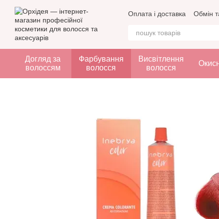
Перейти до основного контенту
Оплата і доставка
Обмін т
Догляд за
Фарбування
Висвітлення
Окис
волоссям
волосся
волосся