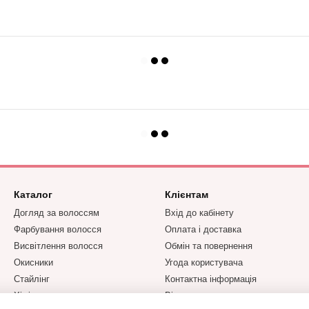
Каталог
Клієнтам
Догляд за волоссям
Вхід до кабінету
Фарбування волосся
Оплата і доставка
Висвітлення волосся
Обмін та повернення
Окисники
Угода користувача
Стайлінг
Контактна інформація
Хімічна завивка та
Відгуки про магазин
випрямлення