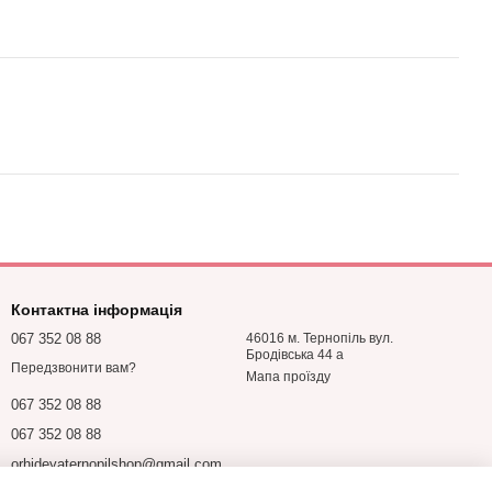
Контактна інформація
067 352 08 88
46016 м. Тернопіль вул.
Бродівська 44 а
Передзвонити вам?
Мапа проїзду
067 352 08 88
067 352 08 88
orhideyaternopilshop@gmail.com