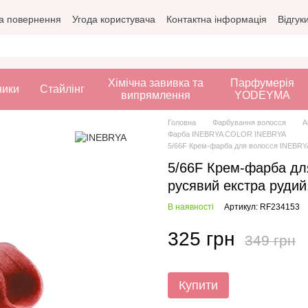
а повернення
Угода користувача
Контактна інформація
Відгук
Хімічна завивка та
Парфумерія
ники
Стайлінг
випрямлення
YODEYMA
Головна
Фарбування волосся
А
Фарба INEBRYA COLOR INEBRYA
5/66F Крем-фарба для волосся INEBRYA 
5/66F Крем-фарба дл
русявий екстра рудий,
В наявності
Артикул: RF234153
325 грн
349 грн
Купити