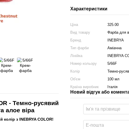
Характеристики
Ціна
325.00
Вид товару
Фарба для 
Бренд
INEBRYA
Тип фарби
Аміачна
Лінійка
INEBRYA C
Номер кольору
5/66F
Колір
Темно-русяв
Об'єм
100 мл
Країна виробник
Італія
Новий відгук або комент
OR - Темно-русявий
та алое віра
ий колір з INEBRYA COLOR!