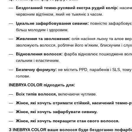
Бездоганний темно-русявий екстра рудий колір:
насиче
червоним відтінком, який не тьмяніє з часом.
Ідеальне зафарбовування сивини:
повністю зафарбовує 
більш молодим і здоровим.
Живлення та зволоження:
олія насіння льону та алое вер
зволожують волосся, роблячи його м'яким, блискучим і слу
Відновлення волосся:
фарба відновлює пошкоджене воло
сильним і еластичним.
Безпечну формулу:
не містить PPD, парабенів і SLS, тому
голови.
INEBRYA COLOR підходить для:
Всіх типів волосся,
включаючи чутливе.
Жінок, які хочуть отримати стійкий, насичений темно-
Жінок, які хочуть зафарбувати сивину.
Жінок, які хочуть покращити стан свого волосся.
З INEBRYA COLOR ваше волосся буде бездоганно пофарбо