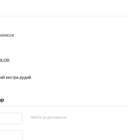
волосся
OLOR
ий екстра рудий
ар
Увійти за допомогою