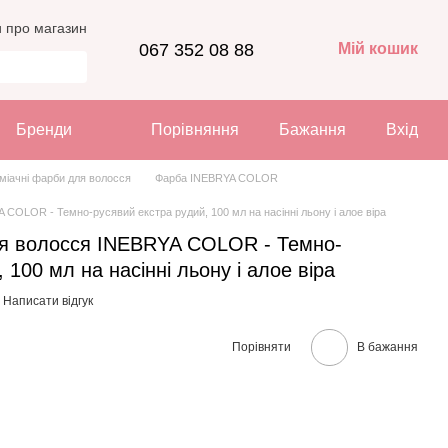
и про магазин
067 352 08 88
Мій кошик
Бренди
Порівняння
Бажання
Вхід
міачні фарби для волосся
Фарба INEBRYA COLOR
COLOR - Темно-русявий екстра рудий, 100 мл на насінні льону і алое віра
я волосся INEBRYA COLOR - Темно-
 100 мл на насінні льону і алое віра
Написати відгук
Порівняти
В бажання