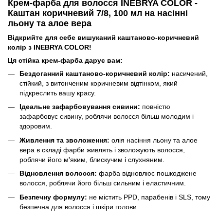
Крем-фарба для волосся INEBRYA COLOR -
Каштан коричневий 7/8, 100 мл на насінні
льону та алое вера
Відкрийте для себе вишуканий каштаново-коричневий
колір з INEBRYA COLOR!
Ця стійка крем-фарба дарує вам:
Бездоганний каштаново-коричневий колір:
насичений,
стійкий, з витонченим коричневим відтінком, який
підкреслить вашу красу.
Ідеальне зафарбовування сивини:
повністю
зафарбовує сивину, роблячи волосся більш молодим і
здоровим.
Живлення та зволоження:
олія насіння льону та алое
вера в складі фарби живлять і зволожують волосся,
роблячи його м'яким, блискучим і слухняним.
Відновлення волосся:
фарба відновлює пошкоджене
волосся, роблячи його більш сильним і еластичним.
Безпечну формулу:
не містить PPD, парабенів і SLS, тому
безпечна для волосся і шкіри голови.