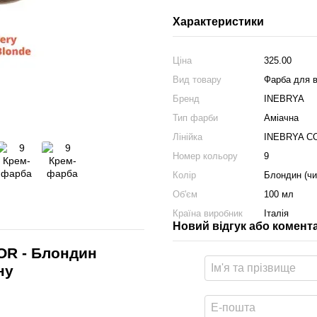
Характеристики
Ціна
325.00
Вид товару
Фарба для 
Бренд
INEBRYA
Тип фарби
Аміачна
Лінійка
INEBRYA C
Номер кольору
9
Колір
Блондин (чи
Об'єм
100 мл
Країна виробник
Італія
Новий відгук або комент
OR - Блондин
ну