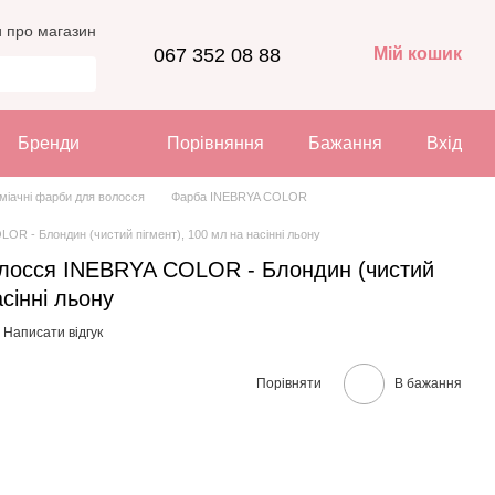
и про магазин
067 352 08 88
Мій кошик
Бренди
Порівняння
Бажання
Вхід
міачні фарби для волосся
Фарба INEBRYA COLOR
R - Блондин (чистий пігмент), 100 мл на насінні льону
лосся INEBRYA COLOR - Блондин (чистий
асінні льону
Написати відгук
Порівняти
В бажання