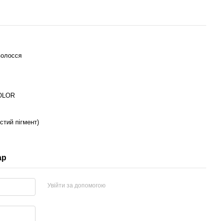
волосся
OLOR
стий пігмент)
ар
Увійти за допомогою