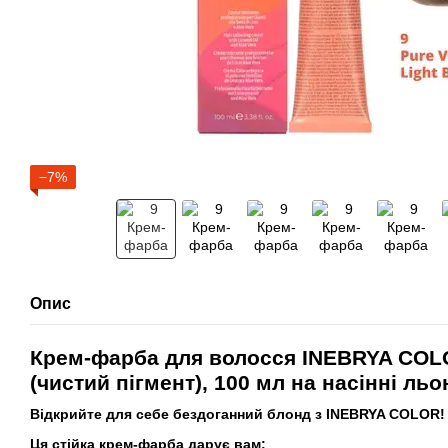
−7%
Опис
Крем-фарба для волосся INEBRYA COL
(чистий пігмент), 100 мл на насінні льо
Відкрийте для себе бездоганний блонд з INEBRYA COLOR!
Ця стійка крем-фарба дарує вам: