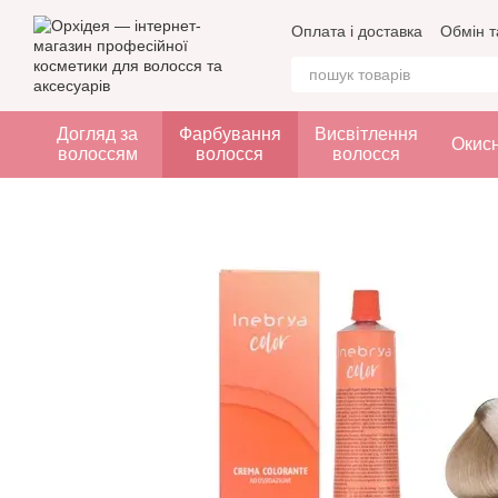
Перейти до основного контенту
Оплата і доставка
Обмін т
Догляд за
Фарбування
Висвітлення
Окис
волоссям
волосся
волосся