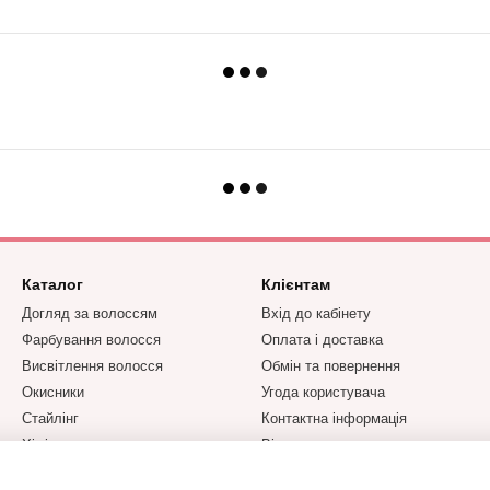
Каталог
Клієнтам
Догляд за волоссям
Вхід до кабінету
Фарбування волосся
Оплата і доставка
Висвітлення волосся
Обмін та повернення
Окисники
Угода користувача
Стайлінг
Контактна інформація
Хімічна завивка та
Відгуки про магазин
випрямлення
Парфумерія YODEYMA