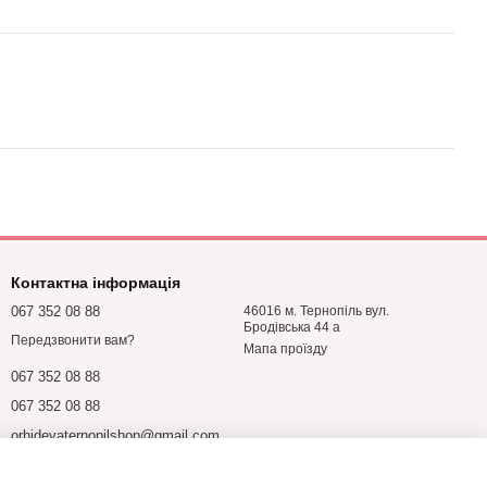
Контактна інформація
067 352 08 88
46016 м. Тернопіль вул.
Бродівська 44 а
Передзвонити вам?
Мапа проїзду
067 352 08 88
067 352 08 88
orhideyaternopilshop@gmail.com