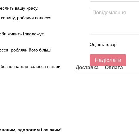
реслить вашу красу.
сивину, роблячи волосся
рби живить і зволожує
Оцініть товар
сся, роблячи його більш
Надіслати
 безпечна для волосся і шкіри
Доставка
Оплата
ваним, здоровим і сяючим!