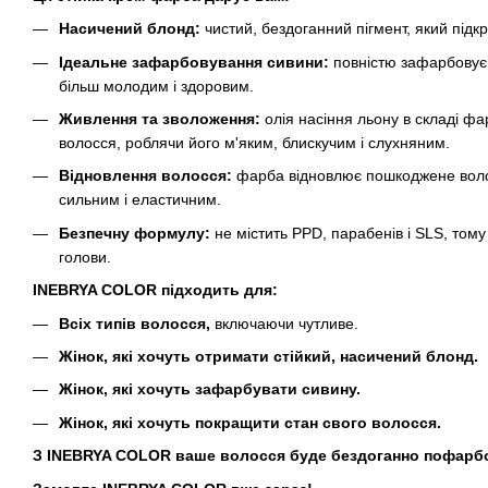
Насичений блонд:
чистий, бездоганний пігмент, який підк
Ідеальне зафарбовування сивини:
повністю зафарбовує 
більш молодим і здоровим.
Живлення та зволоження:
олія насіння льону в складі фа
волосся, роблячи його м'яким, блискучим і слухняним.
Відновлення волосся:
фарба відновлює пошкоджене воло
сильним і еластичним.
Безпечну формулу:
не містить PPD, парабенів і SLS, тому
голови.
INEBRYA COLOR підходить для:
Всіх типів волосся,
включаючи чутливе.
Жінок, які хочуть отримати стійкий, насичений блонд.
Жінок, які хочуть зафарбувати сивину.
Жінок, які хочуть покращити стан свого волосся.
З INEBRYA COLOR ваше волосся буде бездоганно пофарбо