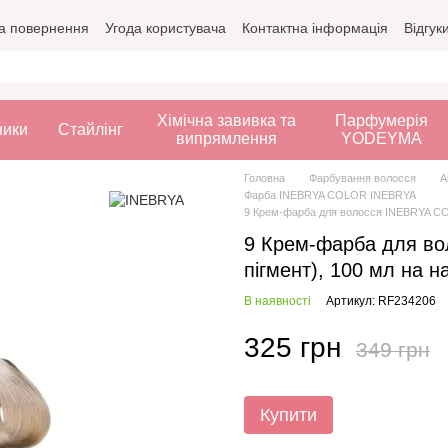
а повернення
Угода користувача
Контактна інформація
Відгук
Хімічна завивка та
Парфумерія
ники
Стайлінг
випрямлення
YODEYMA
Головна
Фарбування волосся
А
Фарба INEBRYA COLOR INEBRYA
9 Крем-фарба для волосся INEBRYA COLO
9 Крем-фарба для во
пігмент), 100 мл на н
В наявності
Артикул: RF234206
325 грн
349 грн
Купити