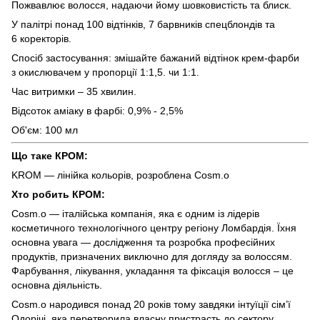
Пожвавлює волосся, надаючи йому шовковистість та блиск.
У палітрі понад 100 відтінків, 7 барвників спецблондів та
6 коректорів.
Спосіб застосування: змішайте бажаний відтінок крем-фарби
з окислювачем у пропорції 1:1,5. чи 1:1.
Час витримки – 35 хвилин.
Відсоток аміаку в фарбі: 0,9% - 2,5%
Об'єм: 100 мл
Що таке КРОМ:
KROM — лінійка кольорів, розроблена Cosm.o
Хто робить КРОМ:
Cosm.o — італійська компанія, яка є одним із лідерів
косметичного технологічного центру регіону Ломбардія. Їхня
основна увага — дослідження та розробка професійних
продуктів, призначених виключно для догляду за волоссям.
Фарбування, лікування, укладання та фіксація волосся – це
основна діяльність.
Cosm.o народився понад 20 років тому завдяки інтуїції сім’ї
Одорічі, яка перетворила власну пристрасть до сектору