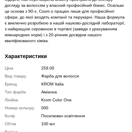
догляду за волоссям у власний професійний бізнес. Оскільки
це основа з 90-х, Cosm.o працює лише для професійної
сфери, до якої входять компанії та перукарні. Наша формула
є виключно розробкою в нашій науково-дослідній лабораторії,
з найкращою сировиною в торгівлі (завжди з урахуванням
міжнародних норм) і з 20-річним досвідом нашого
кваліфікованого хіміка.
Характеристики
Ціна
259.00
Вид товару
Фарба для волосся
Бренд
KROM Italia
Тип фарби
Аміачна
Лінійка
Krom Color One
Номер кольору
000
Колір
Посилювач освітлення
Об'єм
100 мл
Країна