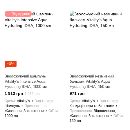
Подарунок
−3%
Зволожуючий шампунь
Зволожуючий незмивний
Vitality’s Intensive Aqua
бальзам Vitality’s Aqua
Hydrating IDRA, 1000 мл
Hydrating IDRA, 150 мл
1 913 грн
971 грн
1 980 грн
Бренд
Vitality’s
Вид товару
Бренд
Vitality’s
Вид товару
Шампунь
Призначення
Кондиціонери та бальзами
Живлення, Зволоження
Об'єм
Призначення
Відновлення,
1000 мл
Живлення, Зволоження
Об'єм
150 мл