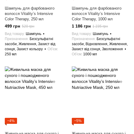
Шампунь для фарбованого
Шампунь для фарбованого
волосся Vitality’s Intensive
волосся Vitality’s Intensive
Color Therapy, 250 мл
Color Therapy, 1000 мл
499 грн
1 186 грн
520 грн
1 235 грн
Вид товару
Шампунь
Вид товару
Шампунь
Призначення
Безсульфатні
Призначення
Безсульфатні
засоби, Живлення, Захист від
засоби, Відновлення, Живлення,
сонця, Захист кольору
Об'єм
Захист від сонця, Зволоження
250 мл
Об'єм
1000 мл
−4%
−5%
Живильна маска для сухого і
Живильна маска для сухого і