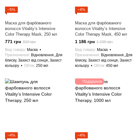
−5%
−4%
Маска для фарбованого
Маска для фарбованого
волосся Vitality’s Intensive
волосся Vitality’s Intensive
Color Therapy Mask, 250 мл
Color Therapy Mask, 450 мл
771 грн
1 186 грн
810 грн
1 235 грн
Вид товару
Маска
Вид товару
Маска
Призначення
Відновлення, Для
Призначення
Відновлення, Для
блиску, Захист від сонця, Захист
блиску, Захист від сонця, Захист
кольору
Об'єм
250 мл
кольору
Об'єм
450 мл
Подарунок
−4%
−4%