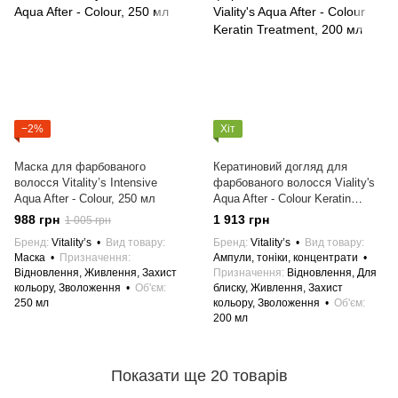
−2%
Хіт
Маска для фарбованого
Кератиновий догляд для
волосся Vitality’s Intensive
фарбованого волосся Viality's
Aqua After - Colour, 250 мл
Aqua After - Colour Keratin
Treatment, 200 мл
988 грн
1 913 грн
1 005 грн
Бренд
Vitality’s
Вид товару
Бренд
Vitality’s
Вид товару
Маска
Призначення
Ампули, тоніки, концентрати
Відновлення, Живлення, Захист
Призначення
Відновлення, Для
кольору, Зволоження
Об'єм
блиску, Живлення, Захист
250 мл
кольору, Зволоження
Об'єм
200 мл
Показати ще 20 товарів