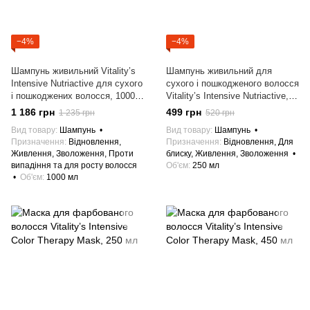
−4%
−4%
Шампунь живильний Vitality’s
Шампунь живильний для
Intensive Nutriactive для сухого
сухого і пошкодженого волосся
і пошкоджених волосся, 1000
Vitality’s Intensive Nutriactive,
мл
250 мл
1 186 грн
499 грн
1 235 грн
520 грн
Вид товару
Шампунь
Вид товару
Шампунь
Призначення
Відновлення,
Призначення
Відновлення, Для
Живлення, Зволоження, Проти
блиску, Живлення, Зволоження
випадіння та для росту волосся
Об'єм
250 мл
Об'єм
1000 мл