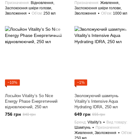
Призначення
Відновлення,
Призначення
Живлення,
Заспокоєння шкіри голови,
Заспокоєння шкіри голови,
Зволоження
Об'єм
250 мл
Зволоження
Об'єм
1000 мл
−10%
−1%
Лосьйон Vitality’s So Nice
Зволожуючий шампунь
Energy Phase Енергетичний
Vitality’s Intensive Aqua
відновлюючий, 250 мл
Hydrating IDRA, 250 мл
756 грн
649 грн
840 грн
655 грн
Бренд
Vitality’s
Вид товару
Шампунь
Призначення
Живлення, Зволоження
Об'єм
250 мл