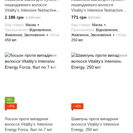
пошкодженого волосся
пошкодженого волосся
Vitality’s Intensive Nutriactive
Vitality’s Intensive Nutriactive
Mask, 450 мл
Mask, 250 мл
1 186 грн
771 грн
1 235 грн
810 грн
Вид товару
Маска
Вид товару
Маска
Призначення
Відновлення,
Призначення
Відновлення,
Живлення, Зволоження
Об'єм
Живлення, Зволоження
Об'єм
450 мл
250 мл
Хіт
−4%
−4%
Лосьон проти випадіння
Шампунь проти випадіння
волосся Vitality’s Intensive
волосся Vitality’s Intensive
Energy Forza, 8шт по 7 мл
Energy, 250 мл