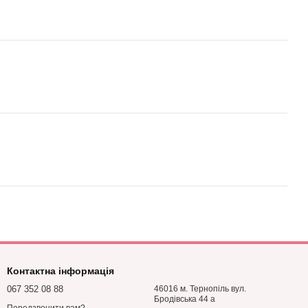
Контактна інформація
067 352 08 88
46016 м. Тернопіль вул.
Бродівська 44 а
Передзвонити вам?