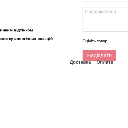
динним відтінком
звитку алергічних реакцій
Оцініть товар
Надіслати
Доставка
Оплата