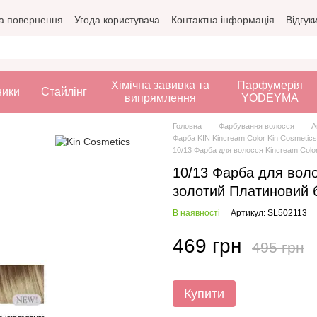
а повернення
Угода користувача
Контактна інформація
Відгук
Хімічна завивка та
Парфумерія
ники
Стайлінг
випрямлення
YODEYMA
Головна
Фарбування волосся
А
Фарба KIN Kincream Color Kin Cosmetics
10/13 Фарба для волосся Kincream Col
10/13 Фарба для вол
золотий Платиновий б
В наявності
Артикул: SL502113
469 грн
495 грн
Купити