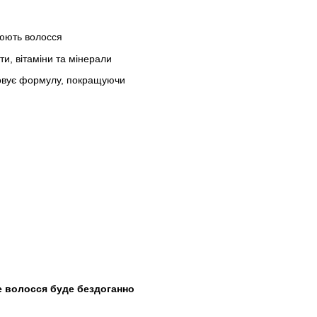
нюють волосся
ти, вітаміни та мінерали
совує формулу, покращуючи
 волосся буде бездоганно