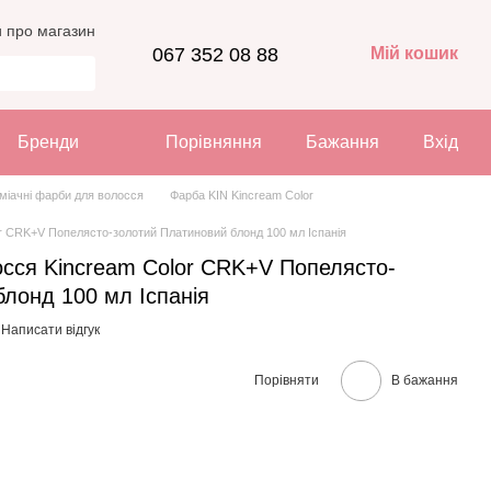
и про магазин
067 352 08 88
Мій кошик
Бренди
Порівняння
Бажання
Вхід
міачні фарби для волосся
Фарба KIN Kincream Color
or CRK+V Попелясто-золотий Платиновий блонд 100 мл Іспанія
осся Kincream Color CRK+V Попелясто-
лонд 100 мл Іспанія
Написати відгук
Порівняти
В бажання