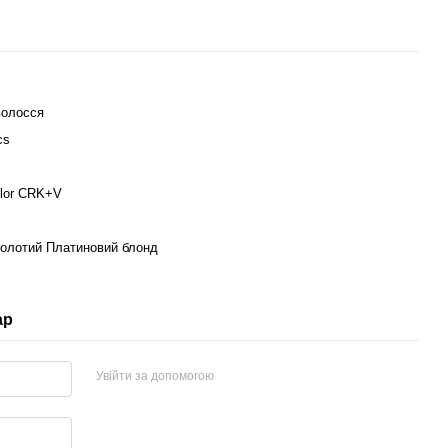
волосся
cs
olor CRK+V
золотий Платиновий блонд
ар
Увійти за допомогою