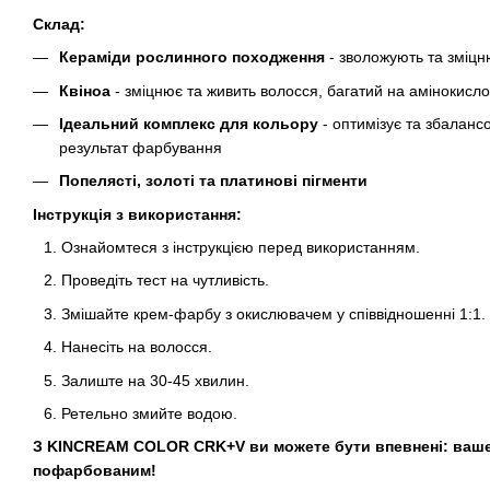
Склад:
Кераміди рослинного походження
- зволожують та зміц
Квіноа
- зміцнює та живить волосся, багатий на амінокисло
Ідеальний комплекс для кольору
- оптимізує та збалан
результат фарбування
Попелясті, золоті та платинові пігменти
Інструкція з використання:
Ознайомтеся з інструкцією перед використанням.
Проведіть тест на чутливість.
Змішайте крем-фарбу з окислювачем у співвідношенні 1:1.
Нанесіть на волосся.
Залиште на 30-45 хвилин.
Ретельно змийте водою.
З KINCREAM COLOR CRK+V ви можете бути впевнені: ваше
пофарбованим!