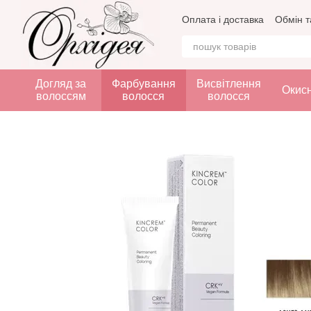
Перейти до основного контенту
Оплата і доставка
Обмін т
Догляд за
Фарбування
Висвітлення
Окис
волоссям
волосся
волосся