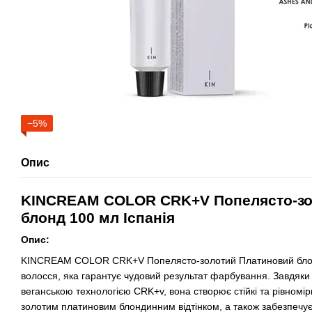
−5%
Опис
KINCREAM COLOR CRK+V Попелясто-зо
блонд 100 мл Іспанія
Опис:
KINCREAM COLOR CRK+V Попелясто-золотий Платиновий блонд
волосся, яка гарантує чудовий результат фарбування. Завдяки
веганською технологією CRK+v, вона створює стійкі та рівномір
золотим платиновим блондинним відтінком, а також забезпеч