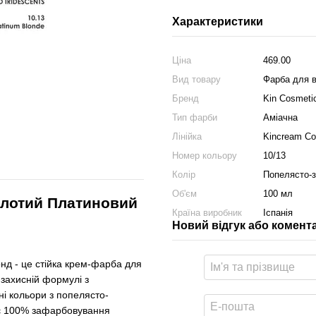
Характеристики
Ціна
469.00
Вид товару
Фарба для 
Бренд
Kin Cosmeti
Тип фарби
Аміачна
Лінійка
Kincream C
Номер кольору
10/13
Колір
Попелясто-
Об'єм
100 мл
лотий Платиновий
Країна виробник
Іспанія
Новий відгук або комент
 - це стійка крем-фарба для
 захисній формулі з
ні кольори з попелясто-
ує 100% зафарбовування