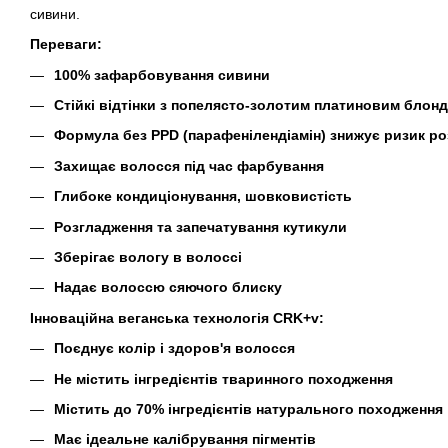
сивини.
Переваги:
100% зафарбовування сивини
Стійкі відтінки з попелясто-золотим платиновим блон
Формула без PPD (парафенілендіамін) знижує ризик ро
Захищає волосся під час фарбування
Глибоке кондиціонування, шовковистість
Розгладження та запечатування кутикули
Зберігає вологу в волоссі
Надає волоссю сяючого блиску
Інноваційна веганська технологія CRK+v:
Поєднує колір і здоров'я волосся
Не містить інгредієнтів тваринного походження
Містить до 70% інгредієнтів натурального походження
Має ідеальне калібрування пігментів