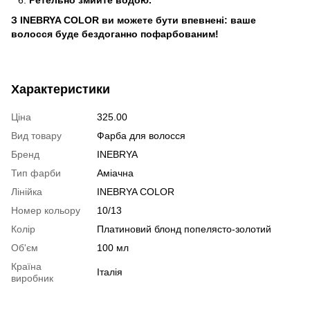
Ретельно змийте водою.
З INEBRYA COLOR ви можете бути впевнені: ваше
волосся буде бездоганно пофарбованим!
Характеристики
Ціна
325.00
Вид товару
Фарба для волосся
Бренд
INEBRYA
Тип фарби
Аміачна
Лінійка
INEBRYA COLOR
Номер кольору
10/13
Колір
Платиновий блонд попелясто-золотий
Об'єм
100 мл
Країна
Італія
виробник