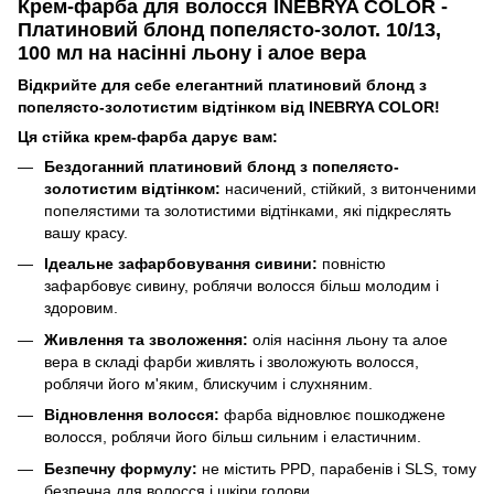
Крем-фарба для волосся INEBRYA COLOR -
Платиновий блонд попелясто-золот. 10/13,
100 мл на насінні льону і алое вера
Відкрийте для себе елегантний платиновий блонд з
попелясто-золотистим відтінком від INEBRYA COLOR!
Ця стійка крем-фарба дарує вам:
Бездоганний платиновий блонд з попелясто-
золотистим відтінком:
насичений, стійкий, з витонченими
попелястими та золотистими відтінками, які підкреслять
вашу красу.
Ідеальне зафарбовування сивини:
повністю
зафарбовує сивину, роблячи волосся більш молодим і
здоровим.
Живлення та зволоження:
олія насіння льону та алое
вера в складі фарби живлять і зволожують волосся,
роблячи його м'яким, блискучим і слухняним.
Відновлення волосся:
фарба відновлює пошкоджене
волосся, роблячи його більш сильним і еластичним.
Безпечну формулу:
не містить PPD, парабенів і SLS, тому
безпечна для волосся і шкіри голови.