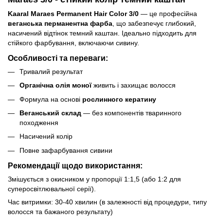
Kaaral Maraes Permanent Hair Color 3/0
— це професійна
веганська перманентна фарба
, що забезпечує глибокий,
насичений відтінок темний каштан. Ідеально підходить для
стійкого фарбування, включаючи сивину.
Особливості та переваги:
Тривалий результат
Органічна олія моної
живить і захищає волосся
Формула на основі
рослинного кератину
Веганський склад
— без компонентів тваринного
походження
Насичений колір
Повне зафарбування сивини
Рекомендації щодо використання:
Змішується з окисником у пропорції 1:1,5 (або 1:2 для
суперосвітлювальної серії).
Час витримки: 30-40 хвилин (в залежності від процедури, типу
волосся та бажаного результату)