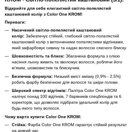
Відкрийте для себе елегантний світло-попелястий
каштановий колір з Color One KROM!
Переваги:
Насичений світло-попелястий каштановий
колір:
Забезпечує стійкий, глибокий світло-попелястий
каштановий колір з витонченими попелястими відтінками,
який зафарбовує сивину та надає волоссю сяючого блиску.
Шовковистість та блиск:
Збагачена формула з олією
насіння льону живить та зволожує волосся, роблячи його
м'яким, шовковистим та блискучим.
Безпечна формула:
Низький вміст аміаку (0,9% - 2,5%)
робить фарбу безпечною для волосся та шкіри голови.
Широкий спектр відтінків:
Палітра Color One KROM
налічує понад 100 відтінків, 7 барвників спецблондів та 6
коректорів, що дозволяє підібрати ідеальний колір для
будь-якого типу волосся.
Чому варто купити Color One KROM:
Стійка:
Фарба Color One KROM гарантує стійкий результат
на довгий час.