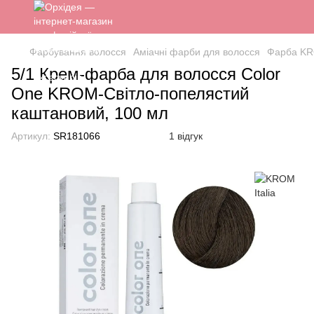
Фарбування волосся
Аміачні фарби для волосся
Фарба KR
5/1 Крем-фарба для волосся Color
One KROM-Світло-попелястий
каштановий, 100 мл
Артикул:
SR181066
1 відгук