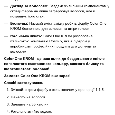
Догляд за волоссям:
Завдяки живильним компонентам у
складі фарба не лише зафарбовує волосся, але й
покращує його стан.
Безпечна:
Низький вміст аміаку робить фарбу Color One
KROM безпечною для волосся та шкіри голови.
Італійська якість:
Color One KROM розроблена
італійською компанією Cosm.o, яка є лідером у
виробництві професійних продуктів для догляду за
волоссям.
Color One KROM - це ваш шлях до бездоганного світло-
попелястого каштанового кольору, сяючого блиску та
шовковистості волосся!
Замовте Color One KROM вже зараз!
Спосіб застосування:
Змішайте крем-фарбу з окислювачем у пропорції 1:1,5.
Нанесіть на волосся.
Залиште на 35 хвилин.
Ретельно змийте водою.