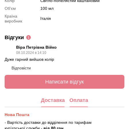
Колір
Світло-попелястий каштановий
Об'єм
100 мл
Країна
Італія
виробник
Відгуки
1
Віра Петрівна Війко
08.10.2024 в 14:10
Дуже гарний вийшов колір
Відповісти
Написати відгук
Доставка
Оплата
Нова Пошта
- Вартість доставки до відділення по тарифам
кур'єрської служби -
від 80 грн.