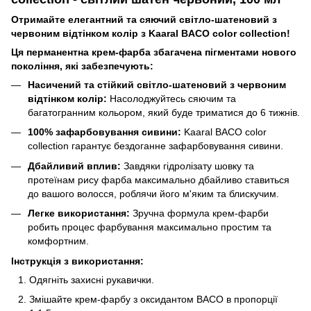
Отримайте елегантний та сяючий світло-шатеновий з
червоним відтінком колір з Kaaral BACO color collection!
Ця перманентна крем-фарба збагачена пігментами нового
покоління, які забезпечують:
Насичений та стійкий світло-шатеновий з червоним
відтінком колір:
Насолоджуйтесь сяючим та
багатогранним кольором, який буде триматися до 6 тижнів.
100% зафарбовування сивини:
Kaaral BACO color
collection гарантує бездоганне зафарбовування сивини.
Дбайливий вплив:
Завдяки гідролізату шовку та
протеїнам рису фарба максимально дбайливо ставиться
до вашого волосся, роблячи його м'яким та блискучим.
Легке використання:
Зручна формула крем-фарби
робить процес фарбування максимально простим та
комфортним.
Інструкція з використання:
Одягніть захисні рукавички.
Змішайте крем-фарбу з оксидантом BACO в пропорції