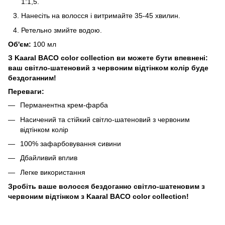
1:1,5.
Нанесіть на волосся і витримайте 35-45 хвилин.
Ретельно змийте водою.
Об'єм:
100 мл
З Kaaral BACO color collection ви можете бути впевнені:
ваш світло-шатеновий з червоним відтінком колір буде
бездоганним!
Переваги:
Перманентна крем-фарба
Насичений та стійкий світло-шатеновий з червоним
відтінком колір
100% зафарбовування сивини
Дбайливий вплив
Легке використання
Зробіть ваше волосся бездоганно світло-шатеновим з
червоним відтінком з Kaaral BACO color collection!