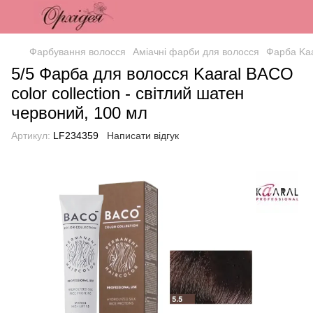
Фарбування волосся
Аміачні фарби для волосся
Фарба Kaa
5/5 Фарба для волосся Kaaral BACO
color collection - світлий шатен
червоний, 100 мл
Артикул:
LF234359
Написати відгук