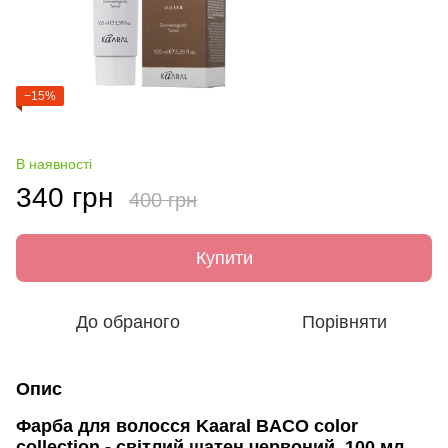
−15%
В наявності
340 грн
400 грн
Купити
До обраного
Порівняти
Опис
Фарба для волосся Kaaral BACO color
collection - світлий шатен червоний, 100 мл