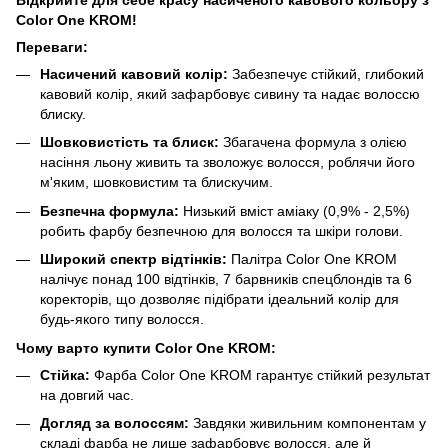
Color One KROM!
Переваги:
Насичений кавовий колір:
Забезпечує стійкий, глибокий
кавовий колір, який зафарбовує сивину та надає волоссю
блиску.
Шовковистість та блиск:
Збагачена формула з олією
насіння льону живить та зволожує волосся, роблячи його
м'яким, шовковистим та блискучим.
Безпечна формула:
Низький вміст аміаку (0,9% - 2,5%)
робить фарбу безпечною для волосся та шкіри голови.
Широкий спектр відтінків:
Палітра Color One KROM
налічує понад 100 відтінків, 7 барвників спецблондів та 6
коректорів, що дозволяє підібрати ідеальний колір для
будь-якого типу волосся.
Чому варто купити Color One KROM:
Стійка:
Фарба Color One KROM гарантує стійкий результат
на довгий час.
Догляд за волоссям:
Завдяки живильним компонентам у
складі фарба не лише зафарбовує волосся, але й