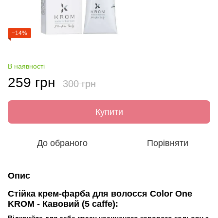
−14%
В наявності
259 грн
300 грн
Купити
До обраного
Порівняти
Опис
Стійка крем-фарба для волосся Color One
KROM - Кавовий (5 caffe):
Відкрийте для себе красу насиченого кавового кольору з