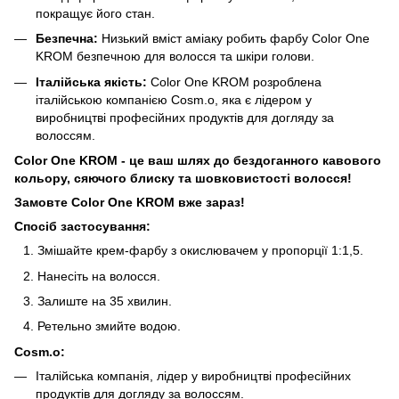
покращує його стан.
Безпечна:
Низький вміст аміаку робить фарбу Color One
KROM безпечною для волосся та шкіри голови.
Італійська якість:
Color One KROM розроблена
італійською компанією Cosm.o, яка є лідером у
виробництві професійних продуктів для догляду за
волоссям.
Color One KROM - це ваш шлях до бездоганного кавового
кольору, сяючого блиску та шовковистості волосся!
Замовте Color One KROM вже зараз!
Спосіб застосування:
Змішайте крем-фарбу з окислювачем у пропорції 1:1,5.
Нанесіть на волосся.
Залиште на 35 хвилин.
Ретельно змийте водою.
Cosm.o:
Італійська компанія, лідер у виробництві професійних
продуктів для догляду за волоссям.