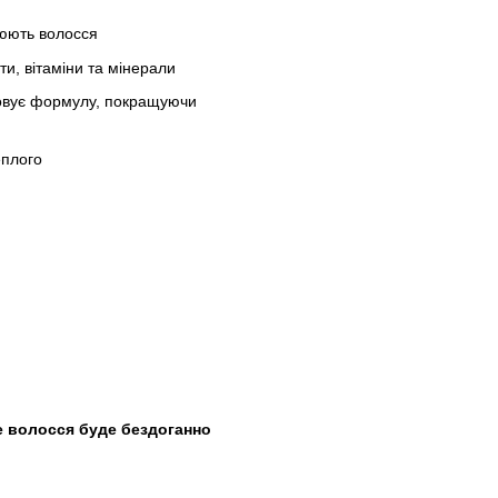
нюють волосся
ти, вітаміни та мінерали
совує формулу, покращуючи
еплого
 волосся буде бездоганно