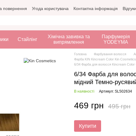
а повернення
Угода користувача
Контактна інформація
Відгук
Хімічна завивка та
Парфумерія
ники
Стайлінг
випрямлення
YODEYMA
Головна
Фарбування волосся
А
Фарба KIN Kincream Color Kin Cosmetics
6/34 Фарба для волосся Kincream Color
6/34 Фарба для воло
мідний Темно-русявий
В наявності
Артикул: SL502634
469 грн
495 грн
Купити