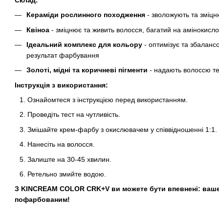
Кераміди рослинного походження
- зволожують та зміц
Квіноа
- зміцнює та живить волосся, багатий на амінокисло
Ідеальний комплекс для кольору
- оптимізує та збалан
результат фарбування
Золоті, мідні та коричневі пігменти
- надають волоссю т
Інструкція з використання:
Ознайомтеся з інструкцією перед використанням.
Проведіть тест на чутливість.
Змішайте крем-фарбу з окислювачем у співвідношенні 1:1.
Нанесіть на волосся.
Залиште на 30-45 хвилин.
Ретельно змийте водою.
З KINCREAM COLOR CRK+V ви можете бути впевнені: ваше
пофарбованим!