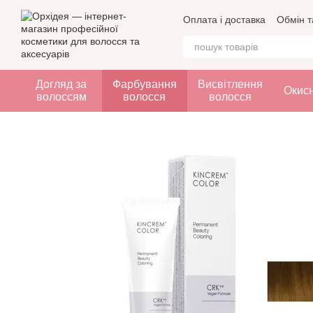
Перейти до основного контенту
Оплата і доставка
Обмін т
Догляд за
Фарбування
Висвітлення
Окис
волоссям
волосся
волосся