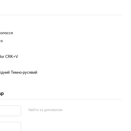
волосся
cs
olor CRK+V
ідний Темно-русявий
ар
Увійти за допомогою