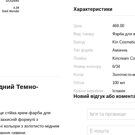
Характеристики
Ціна
469.00
Вид товару
Фарба для 
Бренд
Kin Cosmeti
Тип фарби
Аміачна
Лінійка
Kincream C
Номер кольору
6/34
Колір
Золотисто-м
Об'єм
100 мл
дний Темно-
Країна виробник
Іспанія
Новий відгук або комент
е стійка крем-фарба для
 захисній формулі з
ні кольори з золотисто-мідним
вання сивини.