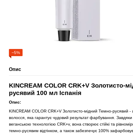
−5%
Опис
KINCREAM COLOR CRK+V Золотисто-мі
русявий 100 мл Іспанія
Опис:
KINCREAM COLOR CRK+V Золотисто-мідний Темно-русявий - ц
волосся, яка гарантує чудовий результат фарбування. Завдяки
веганською технологією CRK+v, вона створює стійкі та рівномір
темно-русявим відтінком, а також забезпечує 100% зафарбову