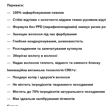
Переваги:
100% зафарбовування сивини
Стійкі відтінки з золотисто-мідним темно-русявим відт
Формула без PPD (парафенілендіамін) знижує ризик ро
Захищає волосся під час фарбування
Глибоке кондиціонування, шовковистість
Розгладження та запечатування кутикули
Зберігає вологу в волоссі
Надає волоссю теплого, мідного та сяючого блиску
Інноваційна веганська технологія CRK+v:
Поєднує колір і здоров'я волосся
Не містить інгредієнтів тваринного походження
Містить до 70% інгредієнтів натурального походження
Має ідеальне калібрування пігментів
Склад: