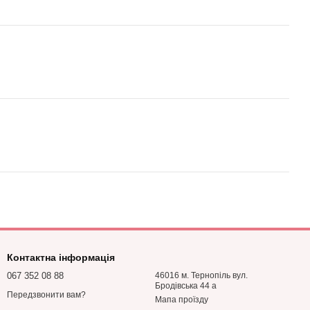
Контактна інформація
067 352 08 88
46016 м. Тернопіль вул.
Бродівська 44 а
Передзвонити вам?
Мапа проїзду