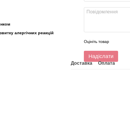
інком
звитку алергічних реакцій
Оцініть товар
Надіслати
Доставка
Оплата