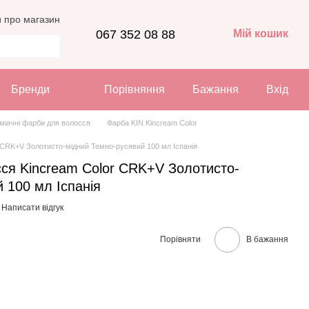
и про магазин
067 352 08 88
Мій кошик
Бренди
Порівняння
Бажання
Вхід
міачні фарби для волосся
Фарба KIN Kincream Color
 CRK+V Золотисто-мідний Темно-русявий 100 мл Іспанія
сся Kincream Color CRK+V Золотисто-
 100 мл Іспанія
Написати відгук
Порівняти
В бажання