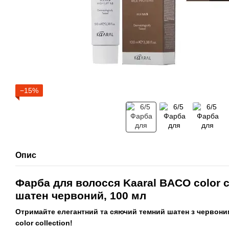
−15%
Опис
Фарба для волосся Kaaral BACO color co
шатен червоний, 100 мл
Отримайте елегантний та сяючий темний шатен з червоним
color collection!