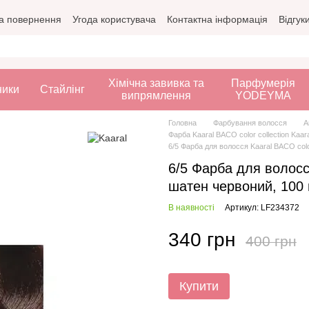
а повернення
Угода користувача
Контактна інформація
Відгук
Хімічна завивка та
Парфумерія
ники
Стайлінг
випрямлення
YODEYMA
Головна
Фарбування волосся
А
Фарба Kaaral BACO color collection Kaara
6/5 Фарба для волосся Kaaral BACO colo
6/5 Фарба для волосся
шатен червоний, 100
В наявності
Артикул: LF234372
340 грн
400 грн
Купити