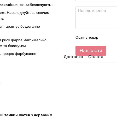
окоління, які забезпечують:
ом:
Насолоджуйтесь сяючим
ів.
ion гарантує бездоганне
Оцініть товар
ам рису фарба максимально
м та блискучим.
Надіслати
ь процес фарбування
Доставка
Оплата
.
ваш темний шатен з червоним