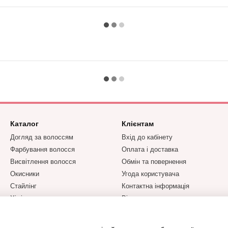
Каталог
Клієнтам
Догляд за волоссям
Вхід до кабінету
Фарбування волосся
Оплата і доставка
Висвітлення волосся
Обмін та повернення
Окисники
Угода користувача
Стайлінг
Контактна інформація
Хімічна завивка та
Відгуки про магазин
випрямлення
Парфумерія YODEYMA