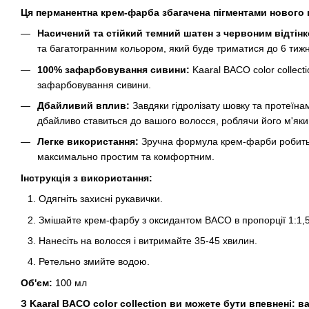
Ця перманентна крем-фарба збагачена пігментами нового п
Насичений та стійкий темний шатен з червоним відтінк
та багатогранним кольором, який буде триматися до 6 тижн
100% зафарбовування сивини:
Kaaral BACO color collect
зафарбовування сивини.
Дбайливий вплив:
Завдяки гідролізату шовку та протеїн
дбайливо ставиться до вашого волосся, роблячи його м'яки
Легке використання:
Зручна формула крем-фарби робит
максимально простим та комфортним.
Інструкція з використання:
Одягніть захисні рукавички.
Змішайте крем-фарбу з оксидантом BACO в пропорції 1:1,5
Нанесіть на волосся і витримайте 35-45 хвилин.
Ретельно змийте водою.
Об'єм:
100 мл
З Kaaral BACO color collection ви можете бути впевнені: 