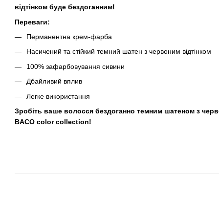
відтінком буде бездоганним!
Переваги:
Перманентна крем-фарба
Насичений та стійкий темний шатен з червоним відтінком
100% зафарбовування сивини
Дбайливий вплив
Легке використання
Зробіть ваше волосся бездоганно темним шатеном з черво
BACO color collection!