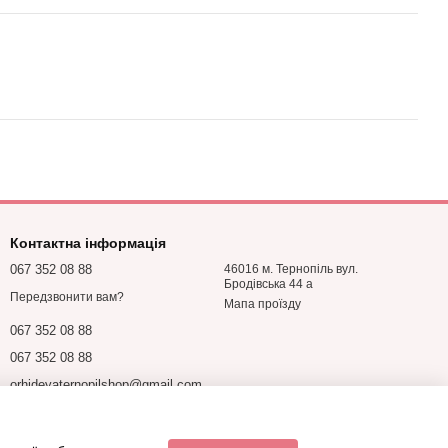
Контактна інформація
067 352 08 88
46016 м. Тернопіль вул.
Бродівська 44 а
Передзвонити вам?
Мапа проїзду
067 352 08 88
067 352 08 88
orhideyaternopilshop@gmail.com