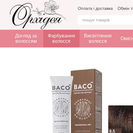
Перейти до основного контенту
Оплата і доставка
Обмін т
Догляд за
Фарбування
Висвітлення
Окис
волоссям
волосся
волосся