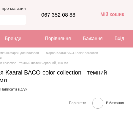
и про магазин
067 352 08 88
Мій кошик
Бренди
Порівняння
Бажання
Вхід
міачні фарби для волосся
Фарба Kaaral BACO color collection
l
r collection - темний шатен червоний, 100 мл
 Kaaral BACO color collection - темний
 мл
Написати відгук
Порівняти
В бажання