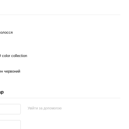
волосся
color collection
ен червоний
ар
Увійти за допомогою