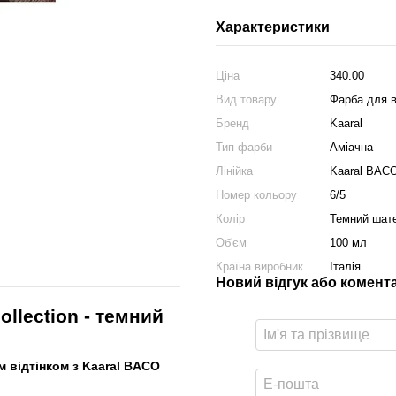
Характеристики
Ціна
340.00
Вид товару
Фарба для 
Бренд
Kaaral
Тип фарби
Аміачна
Лінійка
Kaaral BACO 
Номер кольору
6/5
Колір
Темний шат
Об'єм
100 мл
Країна виробник
Італія
Новий відгук або комент
llection - темний
 відтінком з Kaaral BACO