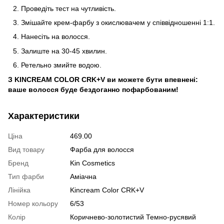
Проведіть тест на чутливість.
Змішайте крем-фарбу з окислювачем у співвідношенні 1:1.
Нанесіть на волосся.
Залиште на 30-45 хвилин.
Ретельно змийте водою.
З KINCREAM COLOR CRK+V ви можете бути впевнені:
ваше волосся буде бездоганно пофарбованим!
Характеристики
Ціна
469.00
Вид товару
Фарба для волосся
Бренд
Kin Cosmetics
Тип фарби
Аміачна
Лінійка
Kincream Color CRK+V
Номер кольору
6/53
Колір
Коричнево-золотистий Темно-русявий