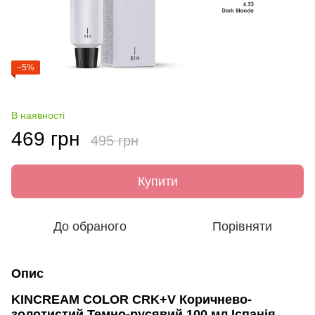
−5%
В наявності
469 грн
495 грн
Купити
До обраного
Порівняти
Опис
KINCREAM COLOR CRK+V Коричнево-
золотистий Темно-русявий 100 мл Іспанія