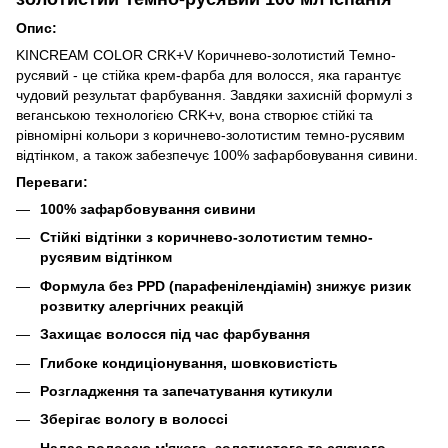
Опис:
KINCREAM COLOR CRK+V Коричнево-золотистий Темно-
русявий - це стійка крем-фарба для волосся, яка гарантує
чудовий результат фарбування. Завдяки захисній формулі з
веганською технологією CRK+v, вона створює стійкі та
рівномірні кольори з коричнево-золотистим темно-русявим
відтінком, а також забезпечує 100% зафарбовування сивини.
Переваги:
100% зафарбовування сивини
Стійкі відтінки з коричнево-золотистим темно-
русявим відтінком
Формула без PPD (парафенілендіамін) знижує ризик
розвитку алергічних реакцій
Захищає волосся під час фарбування
Глибоке кондиціонування, шовковистість
Розгладження та запечатування кутикули
Зберігає вологу в волоссі
Надає волоссю м'якого, золотистого та сяючого