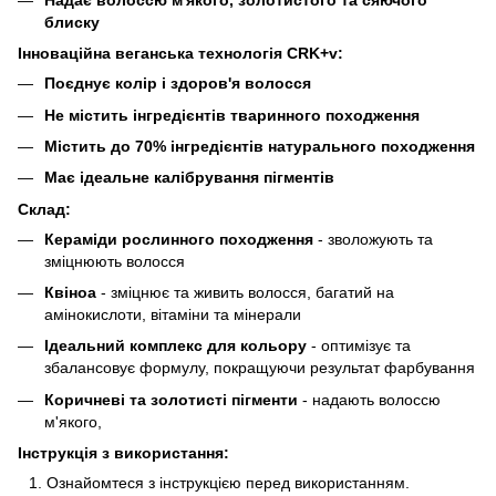
блиску
Інноваційна веганська технологія CRK+v:
Поєднує колір і здоров'я волосся
Не містить інгредієнтів тваринного походження
Містить до 70% інгредієнтів натурального походження
Має ідеальне калібрування пігментів
Склад:
Кераміди рослинного походження
- зволожують та
зміцнюють волосся
Квіноа
- зміцнює та живить волосся, багатий на
амінокислоти, вітаміни та мінерали
Ідеальний комплекс для кольору
- оптимізує та
збалансовує формулу, покращуючи результат фарбування
Коричневі та золотисті пігменти
- надають волоссю
м'якого,
Інструкція з використання:
Ознайомтеся з інструкцією перед використанням.