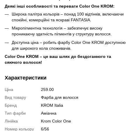
Деякі інші особливості та переваги Color One KROM:
Широка палітра кольорів – понад 100 відтінків, включаючи
спокійні, комерційні та яскраві FANTASIA.
Мікропігментна технологія – забезпечує високу
проникаючу здатність пігментів у структуру волосся.
Доступна ціна – робить фарбу Color One KROM доступною
для широкого кола споживачів.
Color One KROM – це ваш шлях до бездоганного та
сяючого волосся!
Характеристики
Ціна
259.00
Вид товару
Фарба для волосся
Бренд
KROM Italia
Тип фарби
Аміачна
Лінійка
Krom Color One
Номер кольору
6/56