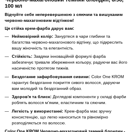
100 мл
Відчуйте себе неперевершеною з сяючим та вишуканим
червоно-махагоновим відтінком!
Ця стійка крем-фарба дарує вам:
Неймовірний колір:
Зануртеся в чари глибини та
багатства червоно-махагонового відтінку, що підкреслить
вашу жіночність та елегантність.
Стійкість:
Завдяки інноваційній формулі фарба
забезпечує тривале збереження кольору, радуючи вас його
насиченістю протягом тижнів.
Бездоганне зафарбовування сивини:
Color One KROM
гарантує бездоганне покриття сивого волосся, даруючи
вам молодий та бездоганний образ.
Здоров'я та блиск:
Доглядові компоненти у складі фарби
роблять волосся м'яким, еластичним та сяючим.
Легкість у використанні:
Крем-фарба має зручну
консистенцію, що легко наноситься та рівномірно
розподіляється по волоссю.
Color One KROM Червоно-махагоновий темний блондин -