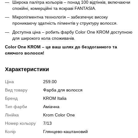
Широка палітра кольорів – понад 100 відтінків, включаючи
спокійні, комерційні та яскраві FANTASIA.
Мікропігментна технологія – забезпечує високу
проникаючу здатність пігментів у структуру волосся.
Доступна ціна – робить фарбу Color One KROM доступною
для широкого кола споживачів.
Color One KROM – це ваш шлях до бездоганного та
сяючого волосся!
Характеристики
Ціна
259.00
Вид товару
Фарба для волосся
Бренд
KROM Italia
Тип фарби
Аміачна
Лінійка
Krom Color One
Номер кольору
7/13
Колір
Глянцево-каштановий