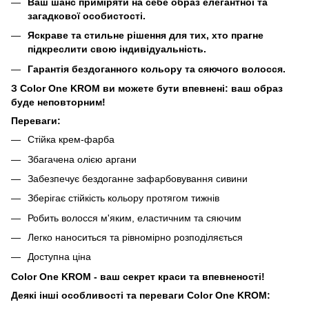
Ваш шанс приміряти на себе образ елегантної та
загадкової особистості.
Яскраве та стильне рішення для тих, хто прагне
підкреслити свою індивідуальність.
Гарантія бездоганного кольору та сяючого волосся.
З Color One KROM ви можете бути впевнені: ваш образ
буде неповторним!
Переваги:
Стійка крем-фарба
Збагачена олією аргани
Забезпечує бездоганне зафарбовування сивини
Зберігає стійкість кольору протягом тижнів
Робить волосся м'яким, еластичним та сяючим
Легко наноситься та рівномірно розподіляється
Доступна ціна
Color One KROM - ваш секрет краси та впевненості!
Деякі інші особливості та переваги Color One KROM: