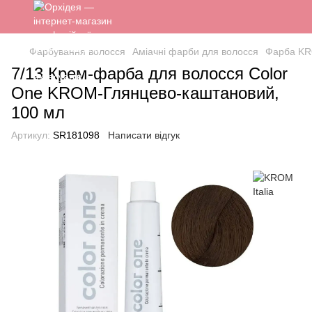
Фарбування волосся
Аміачні фарби для волосся
Фарба KR
7/13 Крем-фарба для волосся Color
One KROM-Глянцево-каштановий,
100 мл
Артикул:
SR181098
Написати відгук