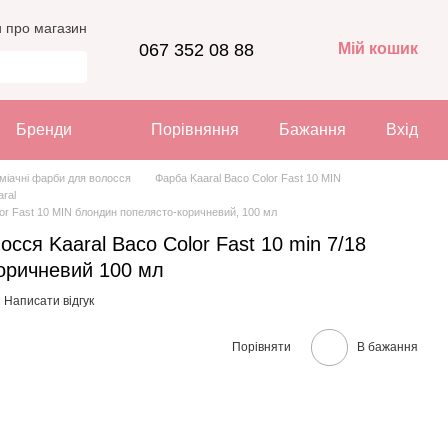
и про магазин
067 352 08 88
Мій кошик
Бренди
Порівняння
Бажання
Вхід
міачні фарби для волосся
Фарба Kaaral Baco Color Fast 10 MIN
aral
lor Fast 10 MIN блондин попелясто-коричневий, 100 мл
сся Kaaral Baco Color Fast 10 min 7/18
оричневий 100 мл
Написати відгук
Порівняти
В бажання