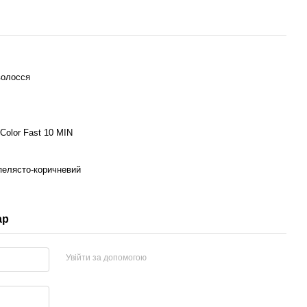
волосся
Color Fast 10 MIN
пелясто-коричневий
ар
Увійти за допомогою