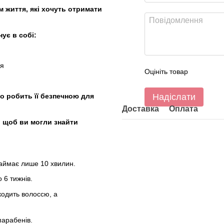
 життя, які хочуть отримати
ує в собі:
ся
Оцініть товар
що робить її безпечною для
Надіслати
Доставка
Оплата
, щоб ви могли знайти
аймає лише 10 хвилин.
 6 тижнів.
одить волоссю, а
парабенів.