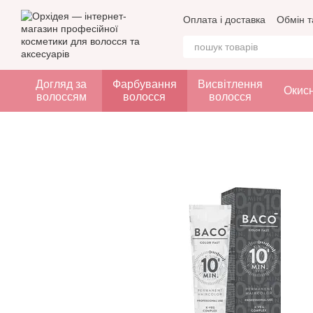
Перейти до основного контенту
Оплата і доставка
Обмін т
Догляд за
Фарбування
Висвітлення
Окис
волоссям
волосся
волосся