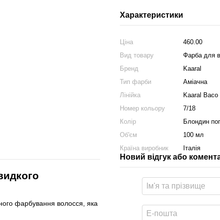
Характеристики
Ціна
460.00
Вид товару
Фарба для 
Бренд
Kaaral
Тип фарби
Аміачна
Лінійка
Kaaral Baco 
Номер кольору
7/18
Колір
Блондин по
Об'єм
100 мл
Країна виробник
Італія
Новий відгук або комент
видкого
ого фарбування волосся, яка