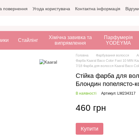
а повернення
Угода користувача
Контактна інформація
Відгук
Хімічна завивка та
Парфумерія
ники
Стайлінг
випрямлення
YODEYMA
Головна
Фарбування волосся
А
Фарба Kaaral Baco Color Fast 10 MIN Ka
7/18 Фарба для волосся Kaaral Baco Co
Стійка фарба для воло
Блондин попелясто-к
В наявності
Артикул: LM234317
460 грн
Купити