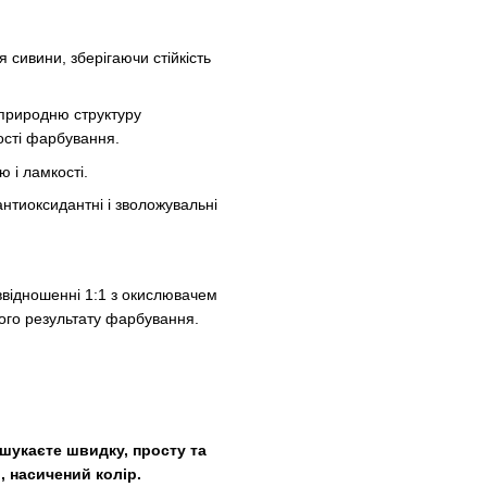
 сивини, зберігаючи стійкість
природню структуру
ості фарбування.
ю і ламкості.
нтиоксидантні і зволожувальні
ввідношенні 1:1 з окислювачем
аного результату фарбування.
 шукаєте швидку, просту та
, насичений колір.