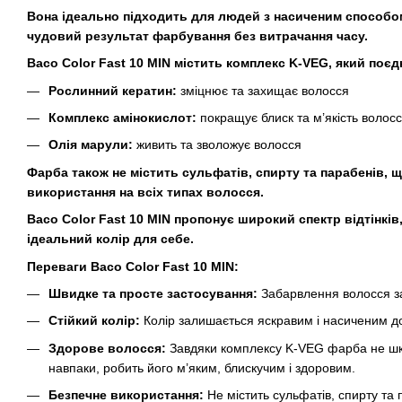
Вона ідеально підходить для людей з насиченим способом
чудовий результат фарбування без витрачання часу.
Baco Color Fast 10 MIN містить комплекс K-VEG, який поєдн
Рослинний кератин:
зміцнює та захищає волосся
Комплекс амінокислот:
покращує блиск та м’якість волос
Олія марули:
живить та зволожує волосся
Фарба також не містить сульфатів, спирту та парабенів, 
використання на всіх типах волосся.
Baco Color Fast 10 MIN пропонує широкий спектр відтінків
ідеальний колір для себе.
Переваги Baco Color Fast 10 MIN:
Швидке та просте застосування:
Забарвлення волосся з
Стійкий колір:
Колір залишається яскравим і насиченим до
Здорове волосся:
Завдяки комплексу K-VEG фарба не шк
навпаки, робить його м’яким, блискучим і здоровим.
Безпечне використання:
Не містить сульфатів, спирту та 