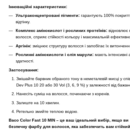
Інноваційні характеристики:
Ультраконцентровані пігменти:
гарантують 100% покриття
відтінку.
Комплекс амінокислот і рослиних протеїнів:
відновлює 
волосся, сприяє стійкості кольору і максимальній ефективн
Аргінін:
зміцнює структуру волосся і запобігає їх витонченн
Рослинні амінокислоти і олія марули:
мають інтенсивні а
здатності.
Застосування:
Змішайте барвник обраного тону в неметалевій мисці у спі
Dev Plus 10 20 або 30 Vol (3, 6, 9 %) у залежності від баж
Нанесіть суміш на волосся, починаючи з коренів.
Залиште на 10 хвилин.
Ретельно змийте теплою водою.
Baco Color Fast 10 MIN – це ваш ідеальний вибір, якщо ви
безпечну фарбу для волосся, яка забезпечить вам стійкий