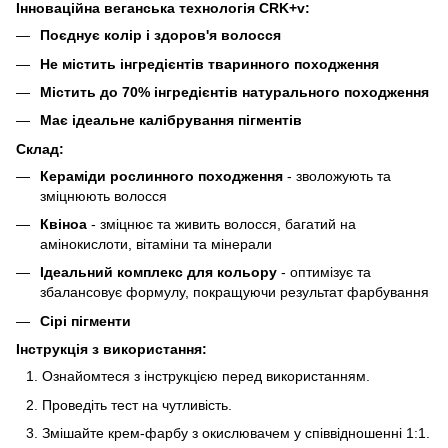
Інноваційна веганська технологія CRK+v:
Поєднує колір і здоров'я волосся
Не містить інгредієнтів тваринного походження
Містить до 70% інгредієнтів натурального походження
Має ідеальне калібрування пігментів
Склад:
Кераміди рослинного походження
- зволожують та
зміцнюють волосся
Квіноа
- зміцнює та живить волосся, багатий на
амінокислоти, вітаміни та мінерали
Ідеальний комплекс для кольору
- оптимізує та
збалансовує формулу, покращуючи результат фарбування
Сірі пігменти
Інструкція з використання:
Ознайомтеся з інструкцією перед використанням.
Проведіть тест на чутливість.
Змішайте крем-фарбу з окислювачем у співвідношенні 1:1.