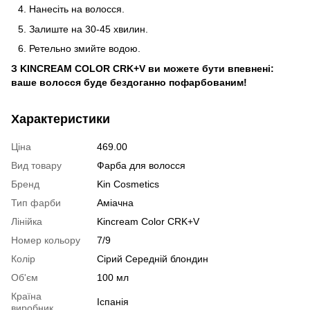
Нанесіть на волосся.
Залиште на 30-45 хвилин.
Ретельно змийте водою.
З KINCREAM COLOR CRK+V ви можете бути впевнені:
ваше волосся буде бездоганно пофарбованим!
Характеристики
Ціна
469.00
Вид товару
Фарба для волосся
Бренд
Kin Cosmetics
Тип фарби
Аміачна
Лінійка
Kincream Color CRK+V
Номер кольору
7/9
Колір
Сірий Середній блондин
Об'єм
100 мл
Країна
Іспанія
виробник