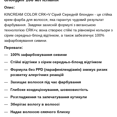
Опис:
KINCREAM COLOR CRK+V Сірий Середній блондин - це стійка
крем-фарба для волосся, яка гарантує чудовий результат
фарбування. Завдяки захисній формулі з веганською
технологією CRK+v, вона створює стійкі та рівномірні кольори з
сірим середньо-блонд відтінком, а також забезпечує 100%
зафарбовування сивини.
Переваги:
100% зафарбовування сивини
Стійкі відтінки з сірим середньо-блонд відтінком
Формула без PPD (парафенілендіамін) знижує ризик
розвитку алергічних реакцій
Захищає волосся під час фарбування
Глибоке кондиціонування, шовковистість
Розгладження та запечатування кутикули
Зберігає вологу в волоссі
Надає волоссю сяючого блиску