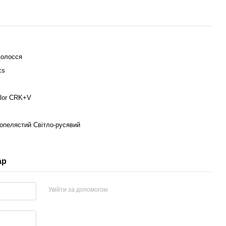
волосся
cs
olor CRK+V
опелястий Світло-русявий
ар
Увійти за допомогою