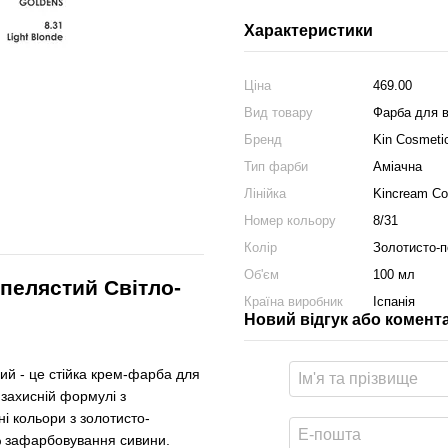
Характеристики
Ціна
469.00
Вид товару
Фарба для 
Бренд
Kin Cosmeti
Тип фарби
Аміачна
Лінійка
Kincream C
Номер кольору
8/31
Колір
Золотисто-п
Об'єм
100 мл
елястий Світло-
Країна виробник
Іспанія
Новий відгук або комент
 - це стійка крем-фарба для
 захисній формулі з
ні кольори з золотисто-
% зафарбовування сивини.