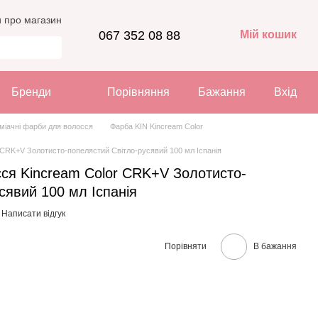
и про магазин
067 352 08 88
Мій кошик
Бренди
Порівняння
Бажання
Вхід
міачні фарби для волосся
Фарба KIN Kincream Color
 CRK+V Золотисто-попелястий Світло-русявий 100 мл Іспанія
сся Kincream Color CRK+V Золотисто-
сявий 100 мл Іспанія
Написати відгук
Порівняти
В бажання