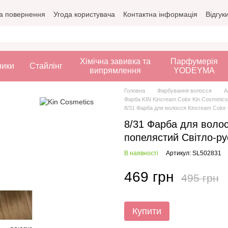
а повернення
Угода користувача
Контактна інформація
Відгук
Хімічна завивка та
Парфумерія
ники
Стайлінг
випрямлення
YODEYMA
Головна
Фарбування волосся
А
Фарба KIN Kincream Color Kin Cosmetics
8/31 Фарба для волосся Kincream Color
8/31 Фарба для воло
попелястий Світло-ру
В наявності
Артикул: SL502831
469 грн
495 грн
Купити