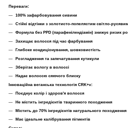
Переваги:
100% зафарбовування сивини
Стійкі відтінки з золотисто-попелястим світло-русявим
Формула без PPD (парафенілендіамін) знижує ризик ро
Захищає волосся під час фарбування
Глибоке кондиціонування, шовковистість
Розгладження та запечатування кутикули
Зберігає вологу в волоссі
Надає волоссю сяючого блиску
Інноваційна веганська технологія CRK+v:
Поєднує колір і здоров'я волосся
Не містить інгредієнтів тваринного походження
Містить до 70% інгредієнтів натурального походження
Має ідеальне калібрування пігментів
Склад: