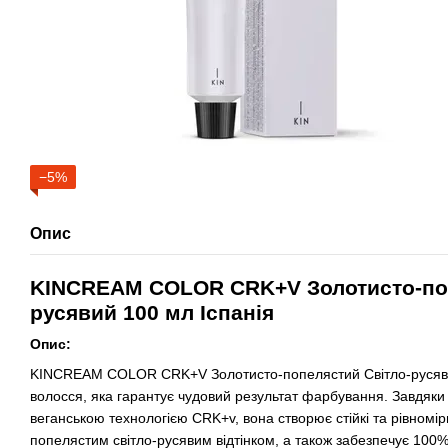
−5%
Опис
KINCREAM COLOR CRK+V Золотисто-поп
русявий 100 мл Іспанія
Опис:
KINCREAM COLOR CRK+V Золотисто-попелястий Світло-русявий
волосся, яка гарантує чудовий результат фарбування. Завдяки
веганською технологією CRK+v, вона створює стійкі та рівномір
попелястим світло-русявим відтінком, а також забезпечує 100