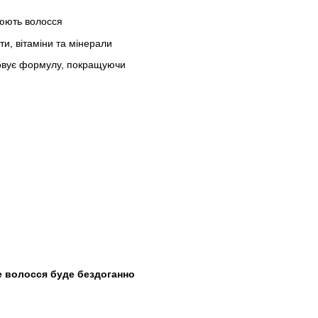
нюють волосся
ти, вітаміни та мінерали
совує формулу, покращуючи
 волосся буде бездоганно