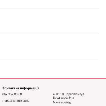
Контактна інформація
067 352 08 88
46016 м. Тернопіль вул.
Бродівська 44 а
Передзвонити вам?
Мапа проїзду