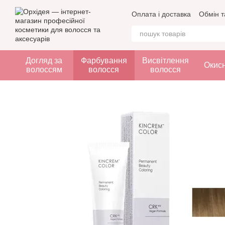
Перейти до основного контенту
Оплата і доставка
Обмін т
Догляд за
Фарбування
Висвітлення
Окис
волоссям
волосся
волосся