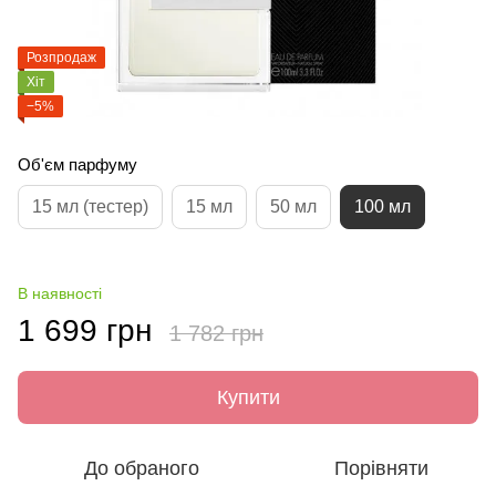
Розпродаж
Хіт
−5%
Об'єм парфуму
15 мл (тестер)
15 мл
50 мл
100 мл
В наявності
1 699 грн
1 782 грн
Купити
До обраного
Порівняти