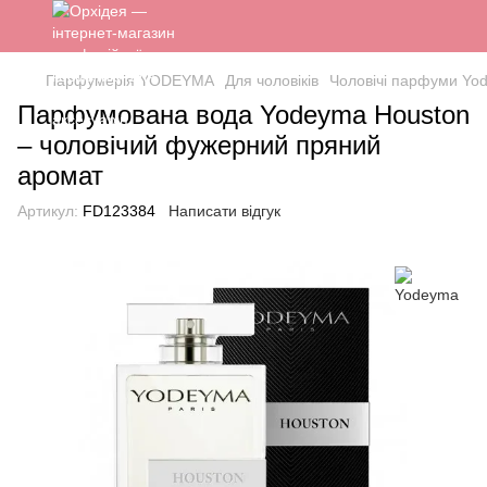
Парфумерія YODEYMA
Для чоловіків
Чоловічі парфуми Yod
Парфумована вода Yodeyma Houston
– чоловічий фужерний пряний
аромат
Артикул:
FD123384
Написати відгук