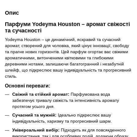
Опис
Парфуми Yodeyma Houston – аромат свіжості
та сучасності
Yodeyma Houston – це динамічний, яскравий та сучасний
аромат, створений для чоловіка, який цінує інновації, свободу
та прагне нових горизонтів. Цей парфум огортає вас свіжими
ароматичними, витонченими квітковими та глибокими
деревними нотами, залишаючи багатогранний і незабутній
шлейф, що підкреслює вашу індивідуальність та прогресивний
стиль.
Основні переваги:
Свіжий та стійкий аромат:
Парфумована вода
забезпечує тривалу свіжість та інтенсивність аромату
протягом усього дня.
Сучасний та мужній:
Ідеально підкреслює вашу
індивідуальність, харизму та прогресивний шарм.
Універсальний вибір:
Підходить як для повсякденного
використання, так і для особливих подій, додаючи образу