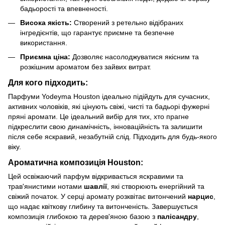
бадьорості та впевненості.
Висока якість:
Створений з ретельно відібраних
інгредієнтів, що гарантує приємне та безпечне
використання.
Приємна ціна:
Дозволяє насолоджуватися якісним та
розкішним ароматом без зайвих витрат.
Для кого підходить:
Парфуми Yodeyma Houston ідеально підійдуть для сучасних,
активних чоловіків, які цінують свіжі, чисті та бадьорі фужерні
пряні аромати. Це ідеальний вибір для тих, хто прагне
підкреслити свою динамічність, інноваційність та залишити
після себе яскравий, незабутній слід. Підходить для будь-якого
віку.
Ароматична композиція Houston:
Цей освіжаючий парфум відкривається яскравими та
трав'янистими нотами
шавлії
, які створюють енергійний та
свіжий початок. У серці аромату розквітає витончений
нарцис
,
що надає квіткову глибину та витонченість. Завершується
композиція глибокою та дерев'яною базою з
палісандру
,