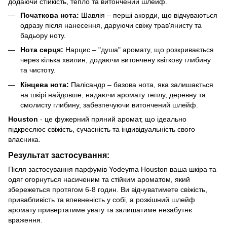
додаючи стійкість, тепло та витончений шлейф.
Початкова нота:
Шавлія – перші акорди, що відчуваються
одразу після нанесення, даруючи свіжу трав'янисту та
бадьору ноту.
Нота серця:
Нарцис – "душа" аромату, що розкривається
через кілька хвилин, додаючи витончену квіткову глибину
та чистоту.
Кінцева нота:
Палісандр – базова нота, яка залишається
на шкірі найдовше, надаючи аромату теплу, деревну та
смолисту глибину, забезпечуючи витончений шлейф.
Houston
- це фужерний пряний аромат, що ідеально
підкреслює свіжість, сучасність та індивідуальність свого
власника.
Результат застосування:
Після застосування парфумів Yodeyma Houston ваша шкіра та
одяг огорнуться насиченим та стійким ароматом, який
збережеться протягом 6-8 годин. Ви відчуватимете свіжість,
привабливість та впевненість у собі, а розкішний шлейф
аромату привертатиме увагу та залишатиме незабутнє
враження.