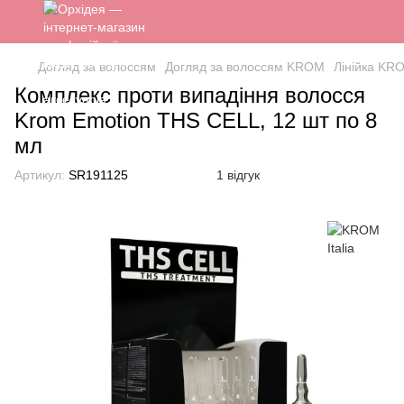
Догляд за волоссям
Догляд за волоссям KROM
Лінійка K
Комплекс проти випадіння волосся
Krom Emotion THS CELL, 12 шт по 8
мл
Артикул:
SR191125
1 відгук