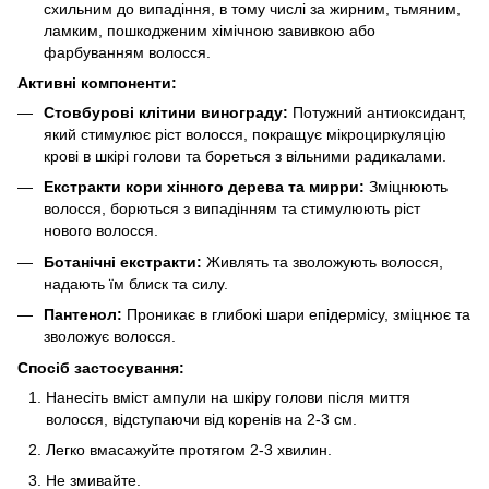
схильним до випадіння, в тому числі за жирним, тьмяним,
ламким, пошкодженим хімічною завивкою або
фарбуванням волосся.
Активні компоненти:
Стовбурові клітини винограду:
Потужний антиоксидант,
який стимулює ріст волосся, покращує мікроциркуляцію
крові в шкірі голови та бореться з вільними радикалами.
Екстракти кори хінного дерева та мирри:
Зміцнюють
волосся, борються з випадінням та стимулюють ріст
нового волосся.
Ботанічні екстракти:
Живлять та зволожують волосся,
надають їм блиск та силу.
Пантенол:
Проникає в глибокі шари епідермісу, зміцнює та
зволожує волосся.
Спосіб застосування:
Нанесіть вміст ампули на шкіру голови після миття
волосся, відступаючи від коренів на 2-3 см.
Легко вмасажуйте протягом 2-3 хвилин.
Не змивайте.