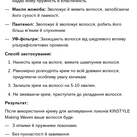
надає йому пружність й еластичність.
Масло жожоба:
Зволожує й живить волосся, запобігаючи
його сухості й ламкості.
Пантенол:
Зволожує й зволожує волосся, робить його
більш м'яким й слухняним.
УФ-фільтри:
Захищають волосся від шкідливого впливу
ультрафіолетових променів.
Спосіб застосування:
Нанесіть крем на вологе, вимите шампунем волосся.
Рівномірно розподіліть крем по всій довжині волосся,
приділяючи особливу увагу кінчикам.
Залиште крем на волоссі на 5-10 хвилин.
Не змиваючи крем, приступити до укладання волосся.
Результат:
Після використання крему для активування локонів KINSTYLE
Making Waves ваше волосся буде:
З чіткими й пружними локонами.
Без пухнастості й завивання.