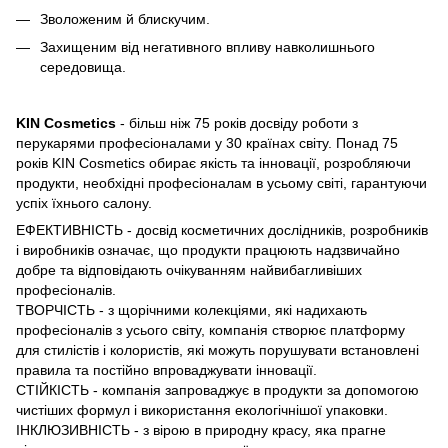
Зволоженим й блискучим.
Захищеним від негативного впливу навколишнього
середовища.
KIN Cosmetics
- більш ніж 75 років досвіду роботи з
перукарями професіоналами у 30 країнах світу. Понад 75
років KIN Cosmetics обирає якість та інновації, розробляючи
продукти, необхідні професіоналам в усьому світі, гарантуючи
успіх їхнього салону.
ЕФЕКТИВНІСТЬ - досвід косметичних дослідників, розробників
і виробників означає, що продукти працюють надзвичайно
добре та відповідають очікуванням найвибагливіших
професіоналів.
ТВОРЧІСТЬ - з щорічними колекціями, які надихають
професіоналів з усього світу, компанія створює платформу
для стилістів і колористів, які можуть порушувати встановлені
правила та постійно впроваджувати інновації.
СТІЙКІСТЬ - компанія запроваджує в продукти за допомогою
чистіших формул і використання екологічнішої упаковки.
ІНКЛЮЗИВНІСТЬ - з вірою в природну красу, яка прагне