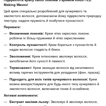
Making Waves!
Цей крем спеціально розроблений для кучерявого та
хвилястого волосся, допомагаючи йому підкреслити природну
текстуру, надати пружність й позбутися пухнастості.
Переваги:
Визначення локонів:
Крем чітко окреслює локони,
роблячи їх більш пружними й чітко окресленими.
Контроль пухнастості:
Крем бореться з пухнастістю й
надає волоссю гладкість й блиск.
Зволоження:
Крем інтенсивно зволожує волосся,
запобігаючи його сухості й ламкості.
Термозахист:
Крем захищає волосся від негативного
впливу гарячих інструментів для укладання (фен, праска).
Підходить для всіх типів кучерявого волосся:
Крем
можна використовувати для будь-якого типу кучерявого й
хвилястого волосся, включаючи тонке й ослаблене.
Активні компоненти:
Екстракт насіння льону:
Зволожує й зволожує волосся,