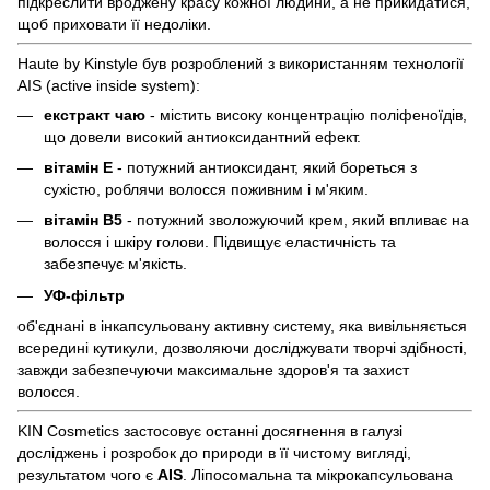
підкреслити вроджену красу кожної людини, а не прикидатися,
щоб приховати її недоліки.
Haute by Kinstyle був розроблений з використанням технології
AIS (active inside system):
екстракт чаю
- містить високу концентрацію поліфеноїдів,
що довели високий антиоксидантний ефект.
вітамін Е
- потужний антиоксидант, який бореться з
сухістю, роблячи волосся поживним і м'яким.
вітамін В5
- потужний зволожуючий крем, який впливає на
волосся і шкіру голови. Підвищує еластичність та
забезпечує м'якість.
УФ-фільтр
об'єднані в інкапсульовану активну систему, яка вивільняється
всередині кутикули, дозволяючи досліджувати творчі здібності,
завжди забезпечуючи максимальне здоров'я та захист
волосся.
KIN Cosmetics застосовує останні досягнення в галузі
досліджень і розробок до природи в її чистому вигляді,
результатом чого є
AIS
. Ліпосомальна та мікрокапсульована