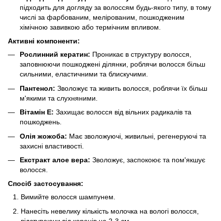
підходить для догляду за волоссям будь-якого типу, в тому
числі за фарбованим, мелірованим, пошкодженим
хімічною завивкою або термічним впливом.
Активні компоненти:
Рослинний кератин:
Проникає в структуру волосся,
заповнюючи пошкоджені ділянки, роблячи волосся більш
сильними, еластичними та блискучими.
Пантенол:
Зволожує та живить волосся, роблячи їх більш
м'якими та слухняними.
Вітамін E:
Захищає волосся від вільних радикалів та
пошкоджень.
Олія жожоба:
Має зволожуючі, живильні, регенеруючі та
захисні властивості.
Екстракт алое вера:
Зволожує, заспокоює та пом'якшує
волосся.
Спосіб застосування:
Вимийте волосся шампунем.
Нанесіть невелику кількість молочка на вологі волосся,
відступаючи від коренів на 2-3 см.