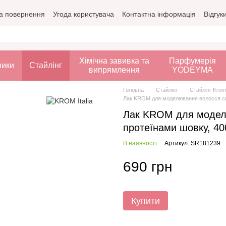
а повернення
Угода користувача
Контактна інформація
Відгук
Хімічна завивка та
Парфумерія
ники
Стайлінг
випрямлення
YODEYMA
Головна
Стайлінг
Стайлінг Krom 
Лак KROM для моделювання волосся сил
Лак KROM для моделю
протеїнами шовку, 40
В наявності
Артикул: SR181239
690 грн
Купити