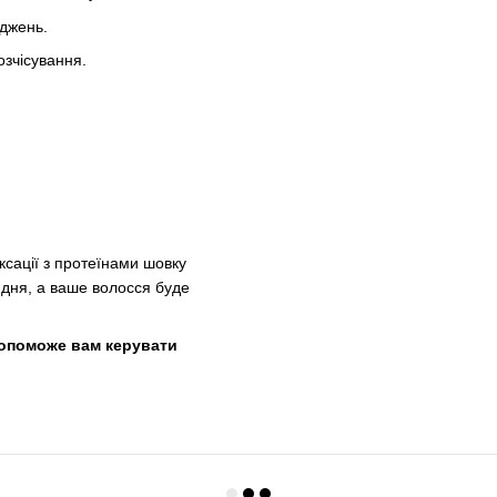
оджень.
зчісування.
сації з протеїнами шовку
 дня, а ваше волосся буде
допоможе вам керувати