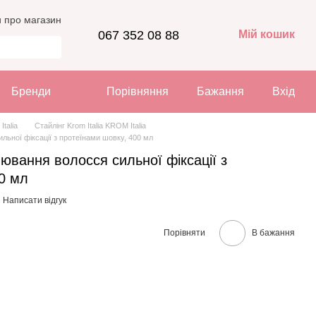
и про магазин
067 352 08 88
Мій кошик
Бренди
Порівняння
Бажання
Вхід
Italia
Стайлінг Krom Italia KROM Italia
ьної фіксації з протеїнами шовку, 400 мл
вання волосся сильної фіксації з
0 мл
Написати відгук
Порівняти
В бажання