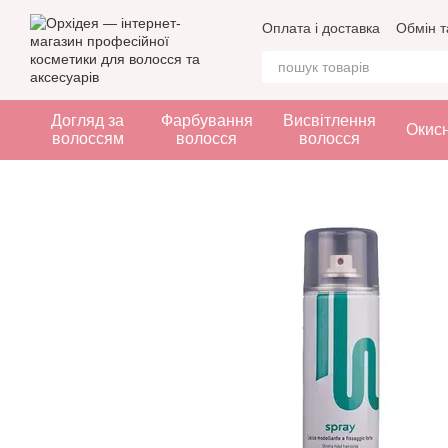
Перейти до основного контенту
Оплата і доставка
Обмін т
Догляд за
Фарбування
Висвітлення
Окис
волоссям
волосся
волосся