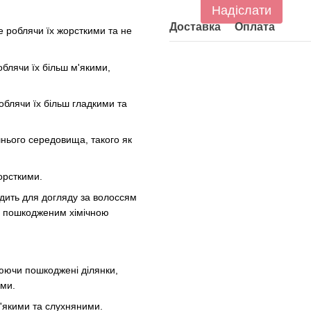
Надіслати
Доставка
Оплата
е роблячи їх жорсткими та не
блячи їх більш м'якими,
блячи їх більш гладкими та
нього середовища, такого як
орсткими.
дить для догляду за волоссям
м, пошкодженим хімічною
юючи пошкоджені ділянки,
ими.
м'якими та слухняними.