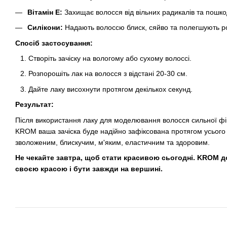
Вітамін E:
Захищає волосся від вільних радикалів та пошк
Силікони:
Надають волоссю блиск, сяйво та полегшують ро
Спосіб застосування:
Створіть зачіску на вологому або сухому волоссі.
Розпорошіть лак на волосся з відстані 20-30 см.
Дайте лаку висохнути протягом декількох секунд.
Результат:
Після використання лаку для моделювання волосся сильної фік
KROM ваша зачіска буде надійно зафіксована протягом усього
зволоженим, блискучим, м'яким, еластичним та здоровим.
Не чекайте завтра, щоб стати красивою сьогодні. KROM 
своєю красою і бути завжди на вершині.