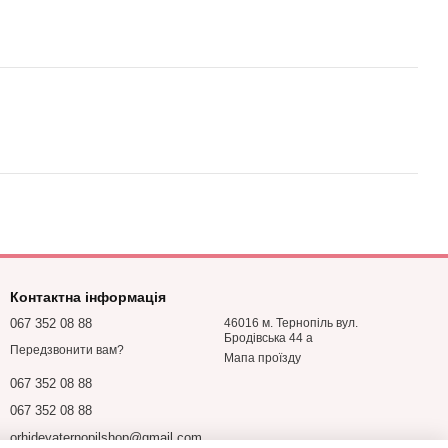
Контактна інформація
067 352 08 88
46016 м. Тернопіль вул.
Бродівська 44 а
Передзвонити вам?
Мапа проїзду
067 352 08 88
067 352 08 88
orhideyaternopilshop@gmail.com