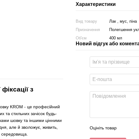
Характеристики
Вид товару
Лак , мус, піна
Призначення
Полегшення ук
Об'єм
400 мл
Новий відгук або комент
фіксації з
шовку KROM - це професійний
х та стильних зачісок будь-
еїнами шовку та іншими цінними
дня, але й зволожує, живить,
Оцініть товар
о середовища.