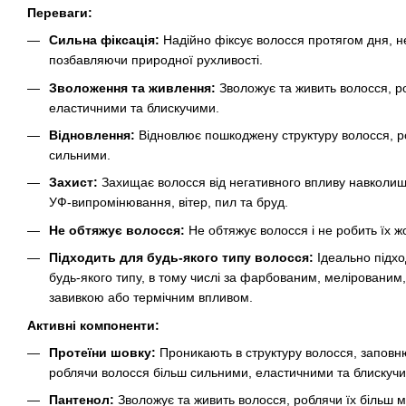
Переваги:
Сильна фіксація:
Надійно фіксує волосся протягом дня, н
позбавляючи природної рухливості.
Зволоження та живлення:
Зволожує та живить волосся, ро
еластичними та блискучими.
Відновлення:
Відновлює пошкоджену структуру волосся, ро
сильними.
Захист:
Захищає волосся від негативного впливу навколиш
УФ-випромінювання, вітер, пил та бруд.
Не обтяжує волосся:
Не обтяжує волосся і не робить їх ж
Підходить для будь-якого типу волосся:
Ідеально підхо
будь-якого типу, в тому числі за фарбованим, меліровани
завивкою або термічним впливом.
Активні компоненти:
Протеїни шовку:
Проникають в структуру волосся, заповн
роблячи волосся більш сильними, еластичними та блискуч
Пантенол:
Зволожує та живить волосся, роблячи їх більш 