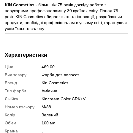
KIN Cosmetics
- більш ніж 75 років досвіду роботи з
перукарями професіоналами у 30 країнах світу. Понад 75
років KIN Cosmetics обирає якість та інновації, розробляючи
продукти, необхідні професіоналам в усьому світі, гарантуючи
успіх їхнього салону.
Характеристики
Ціна
469.00
Вид товару
Фарба для волосся
Бренд
Kin Cosmetics
Тип фарби
Аміачна
Лінійка
Kincream Color CRK+V
Номер кольору
М/88
Колір
Зелений
Об'єм
100 мл
Країна