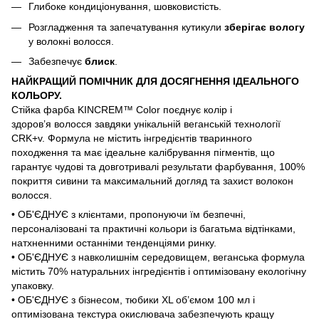
Глибоке кондиціонування, шовковистість.
Розгладження та запечатування кутикули
зберігає вологу
у волокні волосся.
Забезпечує
блиск
.
НАЙКРАЩИЙ ПОМІЧНИК ДЛЯ ДОСЯГНЕННЯ ІДЕАЛЬНОГО
КОЛЬОРУ.
Стійка фарба KINCREM™ Color поєднує колір і
здоров’я волосся завдяки унікальній веганській технології
CRK+v. Формула не містить інгредієнтів тваринного
походження та має ідеальне калібрування пігментів, що
гарантує чудові та довготривалі результати фарбування, 100%
покриття сивини та максимальний догляд та захист волокон
волосся.
• ОБ'ЄДНУЄ з клієнтами, пропонуючи їм безпечні,
персоналізовані та практичні кольори із багатьма відтінками,
натхненними останніми тенденціями ринку.
• ОБ'ЄДНУЄ з навколишнім середовищем, веганська формула
містить 70% натуральних інгредієнтів і оптимізовану екологічну
упаковку.
• ОБ'ЄДНУЄ з бізнесом, тюбики XL об’ємом 100 мл і
оптимізована текстура окислювача забезпечують кращу