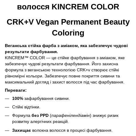
волосся KINCREM COLOR
CRK+V Vegan Permanent Beauty
Coloring
Веганська стійка фарба з аміаком, яка забезпечує чудові
результати фарбування.
KINCREM™ COLOR — це стійке фарбування з аміаком, яке
забезпечує чудові результати фарбування. Його захисна
формула з веганською технологією CRK+v створює стійкі
рівномірні кольори. Забезпечує повне покриття сивини та
максимальний догляд і захист волосся під час фарбування.
Переваги:
100%
зафарбування сивини.
Стійкі відтінки.
Формула
без PPD
(
парафенілендіамін
) знижує ризик
розвитку алергічних реакцій.
Захищає
волокна волосся в процесі фарбування.