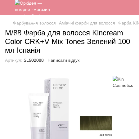
Фарбування волосся
Аміачні фарби для волосся
Фарба KIN
M/88 Фарба для волосся Kincream
Color CRK+V Mix Tones Зелений 100
мл Іспанія
Артикул:
SL502088
Написати відгук