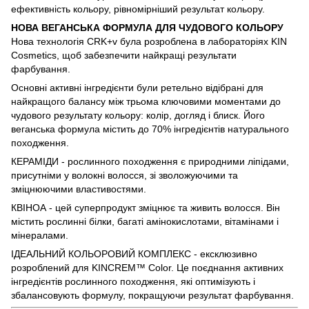
ефективність кольору, рівномірніший результат кольору.
НОВА ВЕГАНСЬКА ФОРМУЛА ДЛЯ ЧУДОВОГО КОЛЬОРУ
Нова технологія CRK+v була розроблена в лабораторіях KIN
Cosmetics, щоб забезпечити найкращі результати
фарбування.
Основні активні інгредієнти були ретельно відібрані для
найкращого балансу між трьома ключовими моментами до
чудового результату кольору: колір, догляд і блиск. Його
веганська формула містить до 70% інгредієнтів натурального
походження.
КЕРАМІДИ - рослинного походження є природними ліпідами,
присутніми у волокні волосся, зі зволожуючими та
зміцнюючими властивостями.
КВІНОА - цей суперпродукт зміцнює та живить волосся. Він
містить рослинні білки, багаті амінокислотами, вітамінами і
мінералами.
ІДЕАЛЬНИЙ КОЛЬОРОВИЙ КОМПЛЕКС - ексклюзивно
розроблений для KINCREM™ Color. Це поєднання активних
інгредієнтів рослинного походження, які оптимізують і
збалансовують формулу, покращуючи результат фарбування.