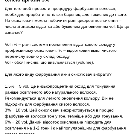
Для того щоб провести процедуру фарбування волосся,
необхідно придбати не тільки барвник, але і окисник до нього.
На окислювачі можна побачити різні цифрові позначення –
число зі знаком відсотка або буквеним доповненням vol. Що це
означає?
⠀
Vol і % – різні системи позначення відсоткового складу у
професійному окислювачі. % – відсотковий вміст чистого
перекислу водню у складі оксиду.
Vol - обсяг кисню, що вивільняється (volume).
⠀
Для якого виду фарбування який окислювач вибрати?
⠀
1,5% = 5 vol. Це низькопроцентний оксид для тонування
раніше освітленого або натурального волосся.
Рекомендується для легкого оновлення кольору. Він не
підходить для фарбування сивого волосся.
3% = 10 vol. Цей окислювач використовується в процесі
фарбування волосся тон у тон, темніше або для тонування.
6% = 20 vol. Даний відсоток окислювача підходить для
освітлення на 1-2 тони і є найпопулярнішим для фарбування
сивого волосся.