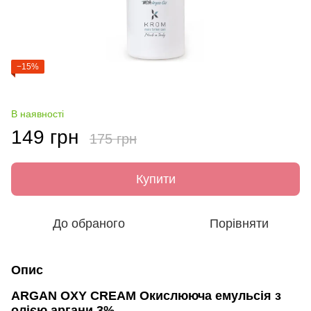
−15%
В наявності
149 грн
175 грн
Купити
До обраного
Порівняти
Опис
ARGAN OXY CREAM Окислююча емульсія з
олією аргани 3%