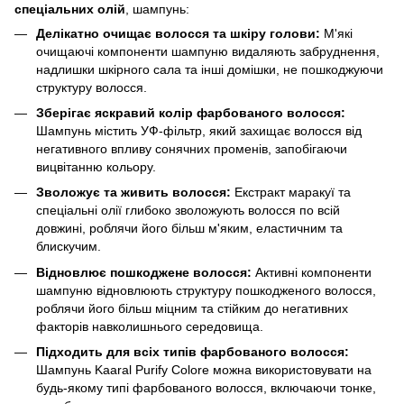
спеціальних олій
, шампунь:
Делікатно очищає волосся та шкіру голови:
М'які
очищаючі компоненти шампуню видаляють забруднення,
надлишки шкірного сала та інші домішки, не пошкоджуючи
структуру волосся.
Зберігає яскравий колір фарбованого волосся:
Шампунь містить УФ-фільтр, який захищає волосся від
негативного впливу сонячних променів, запобігаючи
вицвітанню кольору.
Зволожує та живить волосся:
Екстракт маракуї та
спеціальні олії глибоко зволожують волосся по всій
довжині, роблячи його більш м'яким, еластичним та
блискучим.
Відновлює пошкоджене волосся:
Активні компоненти
шампуню відновлюють структуру пошкодженого волосся,
роблячи його більш міцним та стійким до негативних
факторів навколишнього середовища.
Підходить для всіх типів фарбованого волосся:
Шампунь Kaaral Purify Colore можна використовувати на
будь-якому типі фарбованого волосся, включаючи тонке,