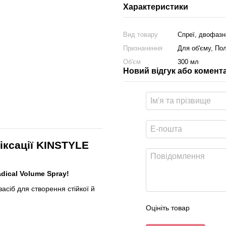
Характеристики
Вид товару
Спреї, двофазн
Призначення
Для об'єму, По
Об'єм
300 мл
Новий відгук або комент
іксації KINSTYLE
dical Volume Spray!
асіб для створення стійкої й
Оцініть товар