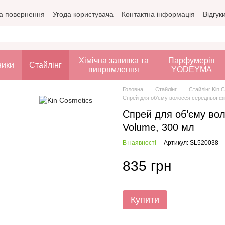
а повернення
Угода користувача
Контактна інформація
Відгук
Хімічна завивка та
Парфумерія
ники
Стайлінг
випрямлення
YODEYMA
Головна
Стайлінг
Стайлінг Kin 
Спрей для об’єму волосся середньої фі
Спрей для об’єму вол
Volume, 300 мл
В наявності
Артикул: SL520038
835 грн
Купити