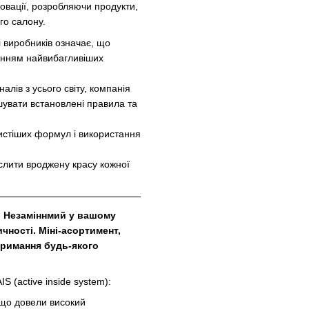
нновації, розробляючи продукти,
го салону.
 виробників означає, що
анням найвибагливіших
лів з усього світу, компанія
ушувати встановлені правила та
истіших формул і використання
слити вроджену красу кожної
. Незаміннмий у вашому
чності. Міні-асортимент,
тримання будь-якого
S (active inside system):
 що довели високий