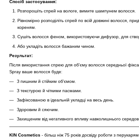
Спосіб застосування:
Розпорошіть спрей на вологе, вимите шампунем волосся.
Рівномірно розподіліть спрей по всій довжині волосся, при
кореням.
Сушіть волосся феном, використовуючи дифузор, для ство
Або укладіть волосся бажаним чином.
Результат:
Після використання спрею для об'єму волосся середньої фікса
Spray ваше волосся буде:
З пишним й стійким об'ємом.
З текстурою й чіткими пасмами.
Зафіксованою в ідеальній укладці на весь день.
Здоровим й сяючим.
Захищеним від негативного впливу навколишнього середо
KIN Cosmetics
- більш ніж 75 років досвіду роботи з перукар