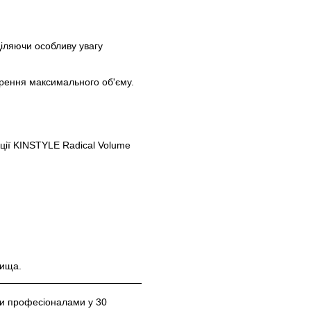
діляючи особливу увагу
рення максимального об'єму.
ції KINSTYLE Radical Volume
вища.
ями професіоналами у 30