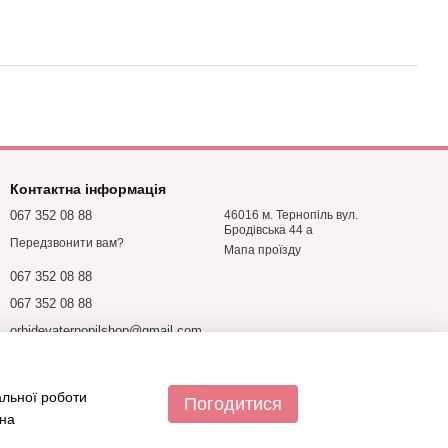
Контактна інформація
067 352 08 88
46016 м. Тернопіль вул.
Бродівська 44 а
Передзвонити вам?
Мапа проїзду
067 352 08 88
067 352 08 88
orhideyaternopilshop@gmail.com
альної роботи
Погодитися
 на