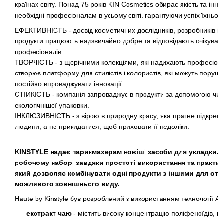
країнах світу. Понад 75 років KIN Cosmetics обирає якість та і
необхідні професіоналам в усьому світі, гарантуючи успіх їхньо
ЕФЕКТИВНІСТЬ - досвід косметичних дослідників, розробників і
продукти працюють надзвичайно добре та відповідають очікув
професіоналів.
ТВОРЧІСТЬ - з щорічними колекціями, які надихають професіона
створює платформу для стилістів і колористів, які можуть пор
постійно впроваджувати інновації.
СТІЙКІСТЬ - компанія запроваджує в продукти за допомогою ч
екологічнішої упаковки.
ІНКЛЮЗИВНІСТЬ - з вірою в природну красу, яка прагне підкре
людини, а не прикидатися, щоб приховати її недоліки.
KINSTYLE надає парикмахерам новіші засоби для укладки
робочому наборі завдяки простоті використання та практи
який дозволяє комбінувати одні продукти з іншими для о
можливого зовнішнього виду.
Haute by Kinstyle був розроблений з використанням технології AI
екстракт чаю
- містить високу концентрацію поліфеноїдів,