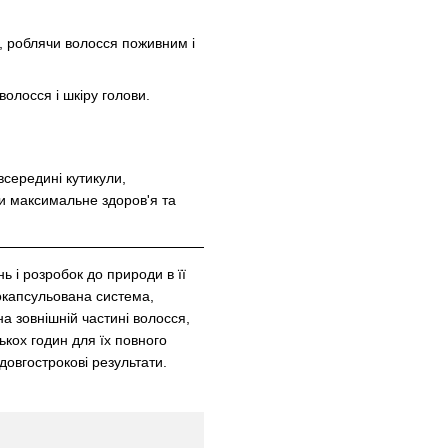
ю, роблячи волосся поживним і
олосся і шкіру голови.
всередині кутикули,
чи максимальне здоров'я та
ь і розробок до природи в її
окапсульована система,
а зовнішній частині волосся,
кох годин для їх повного
довгострокові результати.