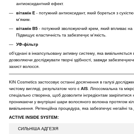
антиоксидантний ефект.
вітамін Е
- потужний антиоксидант, який бореться з сухіст
м'яким.
вітамін В5
- потужний зволожуючий крем, який впливає на в
Підвищує еластичність та забезпечує м'якість.
УФ-фільтр
об'єднані в інкапсульовану активну систему, яка вивільняється 
дозволяючи досліджувати творчі здібності, завжди забезпечую
захист волосся.
KIN Cosmetics застосовує останні досягнення в галузі досліджен
чистому вигляді, результатом чого є
AIS
. Ліпосомальна та мікр
спеціально створена, щоб дозволити інгредієнтам закріпитися н
проникаючи у внутрішні шари волосяного волокна протягом кіль
вивільнення. Ретенційна процедура, яка забезпечує негайні та 
ACTIVE INSIDE SYSTEM:
СИЛЬНІША АДГЕЗІЯ