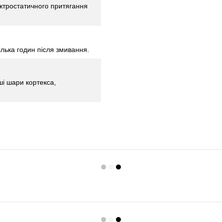
лектростатичного притягання
ілька годин після змивання.
ші шари кортекса,