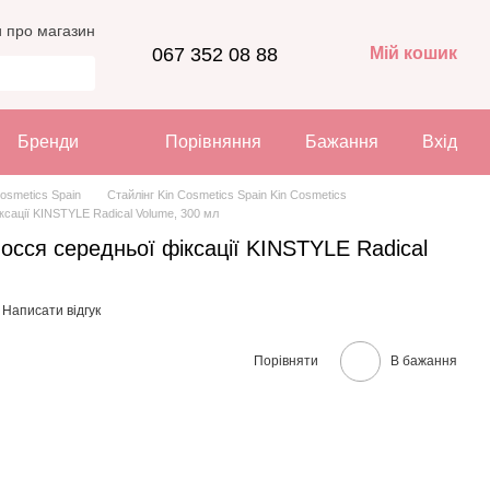
и про магазин
067 352 08 88
Мій кошик
Бренди
Порівняння
Бажання
Вхід
Cosmetics Spain
Стайлінг Kin Cosmetics Spain Kin Cosmetics
ксації KINSTYLE Radical Volume, 300 мл
осся середньої фіксації KINSTYLE Radical
Написати відгук
Порівняти
В бажання