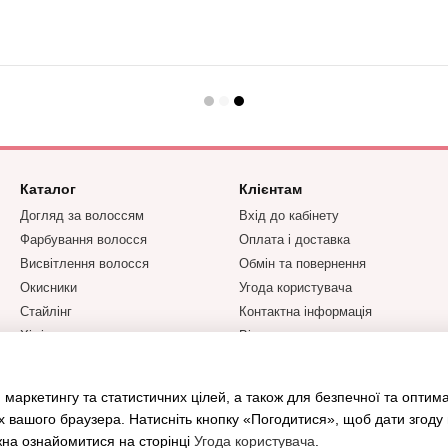
Каталог
Клієнтам
Догляд за волоссям
Вхід до кабінету
Фарбування волосся
Оплата і доставка
Висвітлення волосся
Обмін та повернення
Окисники
Угода користувача
Стайлінг
Контактна інформація
Хімічна завивка та
Відгуки про магазин
випрямлення
Парфумерія YODEYMA
 маркетингу та статистичних цілей, а також для безпечної та оптим
Бренди
х вашого браузера. Натисніть кнопку «Погодитися», щоб дати згоду
жна ознайомитися на сторінці
Угода користувача
.