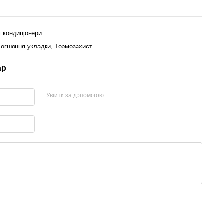
і кондиціонери
легшення укладки, Термозахист
ар
Увійти за допомогою