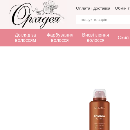
Перейти до основного контенту
Оплата і доставка
Обмін т
Догляд за
Фарбування
Висвітлення
Окис
волоссям
волосся
волосся