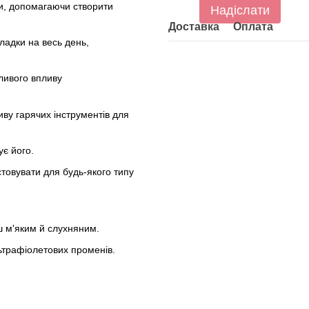
и, допомагаючи створити
Надіслати
Доставка
Оплата
ладки на весь день,
ливого впливу
ву гарячих інструментів для
є його.
овувати для будь-якого типу
ш м'яким й слухняним.
ьтрафіолетових променів.