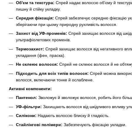
Об'єм та текстура:
Спрей надає волоссю об'єму й текстур
пишну й стійку укладку.
Середня фіксація:
Спрей забезпечує середню фіксацію ук
зберігаючи при цьому природну рухливість волосся.
Захист від УФ-променів:
Спрей захищає волосся від шкід
ультрафіолетових променів.
Термозахист:
Спрей захищає волосся від негативного впли
укладання (фен, праска).
Не склеює волосся:
Спрей не склеює волосся й не обтяжу
Підходить для всіх типів волосся:
Спрей можна використ
волосся, включаючи тонке й ослаблене.
Активні компоненти:
Пантенол:
Зволожує й зволожує волосся, робить його біль
УФ-фільтри:
Захищають волосся від шкідливого впливу ул
Силікони:
Надають волоссю блиску й гладкість.
Стайлінгові полімери:
Забезпечують фіксацію укладки.