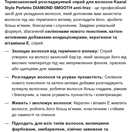
Термозахисний розгладжуючий спрей для волосся Kaaral
Style Perfetto DIAMOND SMOOTH anti-frizz
- це професійний
засіб для укладання волосся, який допоможе вам захистити
волосся під час термічного впливу, розгладити його, зробити
більш м'яким, блискучим і слухняним. Завдяки унікальній
формулі, збагаченій
силіконами нового покоління, катіон-
активними добавками-кондиціонерами, кератином та
вітаміном E
, спрей:
Захищає волосся від термічного впливу:
Спрей
утворює на волоссі захисний бар'єр, який захищає його від
високих температур під час випрямлення феном, праскою
або щипцями для завивки.
Розгладжує волосся та усуває пухнастість:
Силікони
нового покоління та катіон-активні добавки розгладжують
кутикулу волосини, роблячи волосся більш гладким, рівним
і блискучим, а також усувають пухнастість і електризацію.
Живить і зволожує волосся:
Кератин і вітамін E живлять
волосся, роблять його більш м'яким, еластичним і стійким
до ламкості та січення.
Підходить для всіх типів волосся, включаючи
фарбоване, знебарвлене, хімічно завивене та