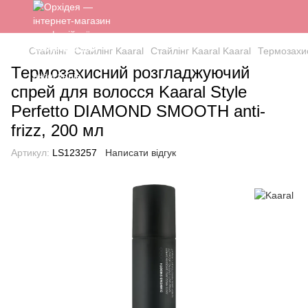
Стайлінг
Стайлінг Kaaral
Стайлінг Kaaral Kaaral
Термозахис
Термозахисний розгладжуючий
спрей для волосся Kaaral Style
Perfetto DIAMOND SMOOTH anti-
frizz, 200 мл
Артикул:
LS123257
Написати відгук