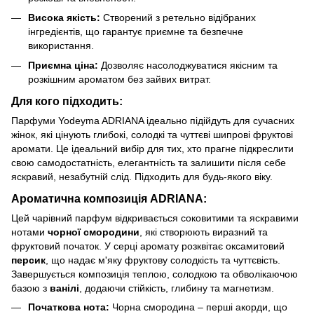
Висока якість:
Створений з ретельно відібраних
інгредієнтів, що гарантує приємне та безпечне
використання.
Приємна ціна:
Дозволяє насолоджуватися якісним та
розкішним ароматом без зайвих витрат.
Для кого підходить:
Парфуми Yodeyma ADRIANA ідеально підійдуть для сучасних
жінок, які цінують глибокі, солодкі та чуттєві шипрові фруктові
аромати. Це ідеальний вибір для тих, хто прагне підкреслити
свою самодостатність, елегантність та залишити після себе
яскравий, незабутній слід. Підходить для будь-якого віку.
Ароматична композиція ADRIANA:
Цей чарівний парфум відкривається соковитими та яскравими
нотами
чорної смородини
, які створюють виразний та
фруктовий початок. У серці аромату розквітає оксамитовий
персик
, що надає м'яку фруктову солодкість та чуттєвість.
Завершується композиція теплою, солодкою та обволікаючою
базою з
ванілі
, додаючи стійкість, глибину та магнетизм.
Початкова нота:
Чорна смородина – перші акорди, що