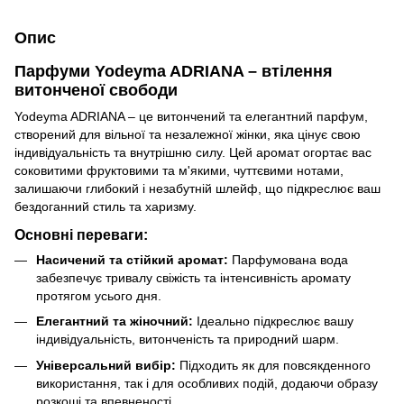
Опис
Парфуми Yodeyma ADRIANA – втілення
витонченої свободи
Yodeyma ADRIANA – це витончений та елегантний парфум,
створений для вільної та незалежної жінки, яка цінує свою
індивідуальність та внутрішню силу. Цей аромат огортає вас
соковитими фруктовими та м'якими, чуттєвими нотами,
залишаючи глибокий і незабутній шлейф, що підкреслює ваш
бездоганний стиль та харизму.
Основні переваги:
Насичений та стійкий аромат:
Парфумована вода
забезпечує тривалу свіжість та інтенсивність аромату
протягом усього дня.
Елегантний та жіночний:
Ідеально підкреслює вашу
індивідуальність, витонченість та природний шарм.
Універсальний вибір:
Підходить як для повсякденного
використання, так і для особливих подій, додаючи образу
розкоші та впевненості.