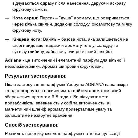
відчуваються одразу після нанесення, даруючи яскраву
фруктову свіжість.
Нота серця:
Персик – "душа" аромату, що розкривається
через кілька хвилин, додаючи солодку, оксамитову та м'яку
фруктову ноту.
Кінцева нота:
Ваніль – базова нота, яка залишається на
шкірі найдовше, надаючи аромату теплу, солодку та
чуттєву глибину, забезпечуючи розкішний шлейф.
Adriana
- це витончений і елегантний парфум для вільної і
незалежної жінки. Аромат шипровий фруктовий.
Результат застосування:
Після застосування парфумів Yodeyma ADRIANA ваша шкіра
та одяг огорнуться насиченим та стійким ароматом, який
збережеться протягом 6-8 годин. Ви відчуватимете
привабливість, впевненість у собі та витонченість, а
магнетичний шлейф аромату привертатиме увагу та
залишатиме незабутнє враження.
Спосіб застосування:
Розпиліть невелику кількість парфумів на точки пульсації