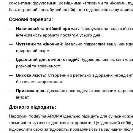
соковитими фруктовими, розкішними квітковими та ніжними, 
багатогранний і незабутній шлейф, що підкреслює вашу харизм
Основні переваги:
Насичений та стійкий аромат:
Парфумована вода забезпеч
інтенсивність аромату протягом усього дня.
Чуттєвий та жіночний:
Ідеально підкреслює вашу індивідуа
природний шарм.
Ідеальний для вечірніх подій:
Чудово доповнює святковий
розкоші та впевненості.
Висока якість:
Створений з ретельно відібраних інгредієнт
безпечне використання.
Приємна ціна:
Дозволяє насолоджуватися якісним та розк
витрат.
Для кого підходить:
Парфуми Yodeyma AROMA ідеально підійдуть для сучасних жінок
таємничі та чуттєві східно-квіткові аромати. Це ідеальний вибір
підкреслити свою загадковість, привабливість та залишити післ