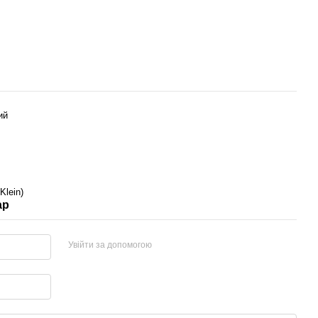
ий
Klein)
ар
Увійти за допомогою