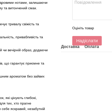
пудровими нотами, залишаючи
у та витончений смак.
ує тривалу свіжість та
Оцініть товар
льність, привабливість та
Надіслати
Доставка
Оплата
 чи вечірній образ, додаючи
ів, що гарантує приємне та
ішним ароматом без зайвих
, які цінують глибокі,
 для тих, хто прагне
я себе яскравий, незабутній