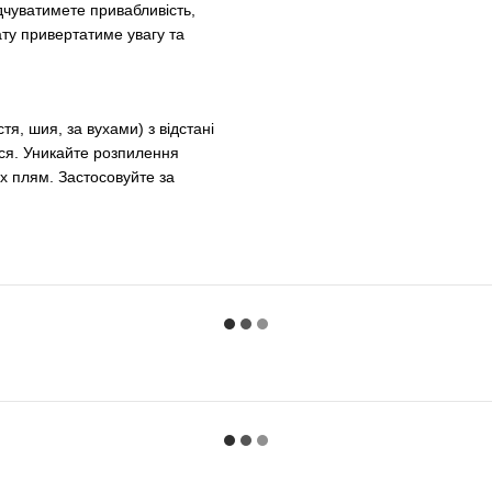
дчуватимете привабливість,
ату привертатиме увагу та
тя, шия, за вухами) з відстані
сся. Уникайте розпилення
их плям. Застосовуйте за