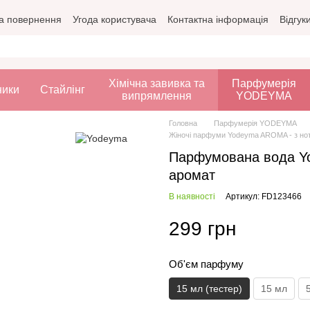
а повернення
Угода користувача
Контактна інформація
Відгук
Хімічна завивка та
Парфумерія
ники
Стайлінг
випрямлення
YODEYMA
Головна
Парфумерія YODEYMA
Жіночі парфуми Yodeyma AROMA - з нотам
Парфумована вода Yo
аромат
В наявності
Артикул: FD123466
299 грн
Об'єм парфуму
15 мл (тестер)
15 мл