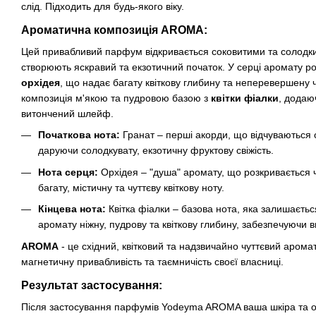
слід. Підходить для будь-якого віку.
Ароматична композиція AROMA:
Цей привабливий парфум відкривається соковитими та солод
створюють яскравий та екзотичний початок. У серці аромату ро
орхідея
, що надає багату квіткову глибину та неперевершену 
композиція м'якою та пудровою базою з
квітки фіалки
, додаюч
витончений шлейф.
Початкова нота:
Гранат – перші акорди, що відчуваються 
даруючи солодкувату, екзотичну фруктову свіжість.
Нота серця:
Орхідея – "душа" аромату, що розкривається 
багату, містичну та чуттєву квіткову ноту.
Кінцева нота:
Квітка фіалки – базова нота, яка залишаєть
аромату ніжну, пудрову та квіткову глибину, забезпечуючи
AROMA
- це східний, квітковий та надзвичайно чуттєвий арома
магнетичну привабливість та таємничість своєї власниці.
Результат застосування:
Після застосування парфумів Yodeyma AROMA ваша шкіра та о