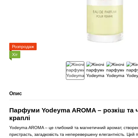
Розпродаж
Хіт
Опис
Парфуми Yodeyma AROMA – розкіш та чу
краплі
Yodeyma AROMA – це глибокий та магнетичний аромат, створен
пристрасть, загадковість та неперевершену елегантність. Цей