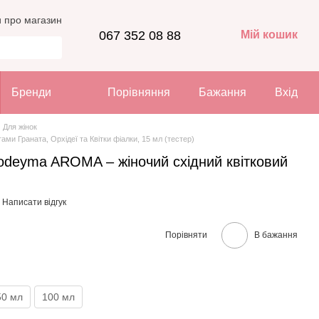
и про магазин
067 352 08 88
Мій кошик
Бренди
Порівняння
Бажання
Вхід
Для жінок
и Граната, Орхідеї та Квітки фіалки, 15 мл (тестер)
deyma AROMA – жіночий східний квітковий
Написати відгук
Порівняти
В бажання
50 мл
100 мл