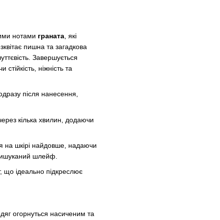
кими нотами
граната
, які
зквітає пишна та загадкова
чуттєвість. Завершується
и стійкість, ніжність та
одразу після нанесення,
через кілька хвилин, додаючи
ся на шкірі найдовше, надаючи
 вишуканий шлейф.
т, що ідеально підкреслює
дяг огорнуться насиченим та