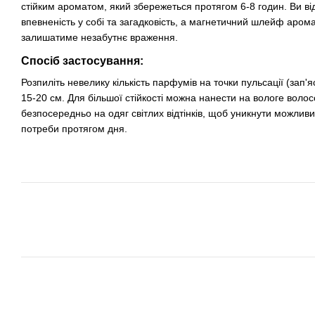
стійким ароматом, який збережеться протягом 6-8 годин. Ви ві
впевненість у собі та загадковість, а магнетичний шлейф аром
залишатиме незабутнє враження.
Спосіб застосування:
Розпиліть невелику кількість парфумів на точки пульсації (зап'яс
15-20 см. Для більшої стійкості можна нанести на вологе воло
безпосередньо на одяг світлих відтінків, щоб уникнути можлив
потреби протягом дня.