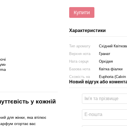
Купити
Характеристики
Тип аромату
Східний Квітков
Верхня нота
Гранат
Ната серця
Орхідея
Базова нота
Квітка фіалки
Схожість на
Euphoria (Calvin 
Новий відгук або комент
ттєвість у кожній
ий для жінки, яка втілює
 парфум огортає вас