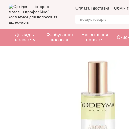
Перейти до основного контенту
Оплата і доставка
Обмін т
Догляд за
Фарбування
Висвітлення
Окис
волоссям
волосся
волосся