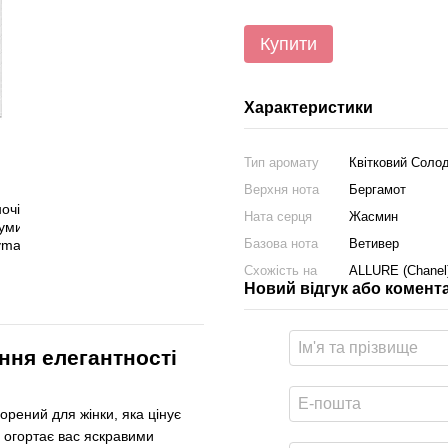
Купити
Характеристики
Тип аромату
Квітковий Соло
Верхня нота
Бергамот
Ната серця
Жасмин
Базова нота
Ветивер
Схожість на
ALLURE (Chanel
Новий відгук або комент
ня елегантності
рений для жінки, яка цінує
 огортає вас яскравими