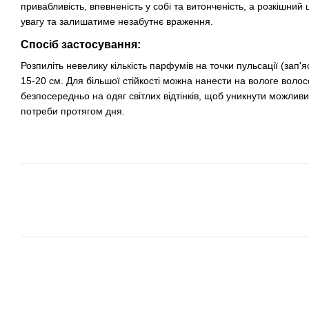
привабливість, впевненість у собі та витонченість, а розкішн
увагу та залишатиме незабутнє враження.
Спосіб застосування:
Розпиліть невелику кількість парфумів на точки пульсації (зап'яс
15-20 см. Для більшої стійкості можна нанести на вологе воло
безпосередньо на одяг світлих відтінків, щоб уникнути можлив
потреби протягом дня.