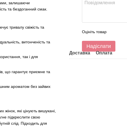
тами, залишаючи
сть та бездоганний смак.
ує тривалу свіжість та
Оцініть товар
уальність, витонченість та
Надіслати
Доставка
Оплата
ористання, так і для
ів, що гарантує приємне та
ішним ароматом без зайвих
жінок, які цінують вишукані,
рагне підкреслити свою
бутній слід. Підходить для