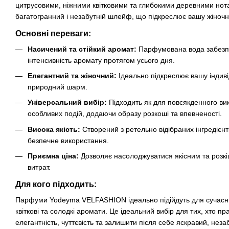
цитрусовими, ніжними квітковими та глибокими деревними но
багатогранний і незабутній шлейф, що підкреслює вашу жіночні
Основні переваги:
Насичений та стійкий аромат:
Парфумована вода забезпеч
інтенсивність аромату протягом усього дня.
Елегантний та жіночний:
Ідеально підкреслює вашу індивід
природний шарм.
Універсальний вибір:
Підходить як для повсякденного вик
особливих подій, додаючи образу розкоші та впевненості.
Висока якість:
Створений з ретельно відібраних інгредієнт
безпечне використання.
Приємна ціна:
Дозволяє насолоджуватися якісним та розк
витрат.
Для кого підходить:
Парфуми Yodeyma VELFASHION ідеально підійдуть для сучасних 
квіткові та солодкі аромати. Це ідеальний вибір для тих, хто п
елегантність, чуттєвість та залишити після себе яскравий, неза