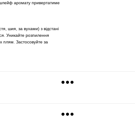
ий шлейф аромату привертатиме
тя, шия, за вухами) з відстані
сся. Уникайте розпилення
их плям. Застосовуйте за