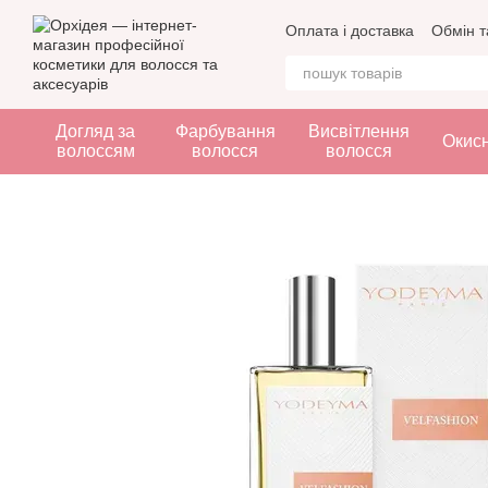
Перейти до основного контенту
Оплата і доставка
Обмін т
Догляд за
Фарбування
Висвітлення
Окис
волоссям
волосся
волосся