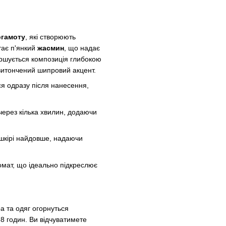
ргамоту
, які створюють
тає п'янкий
жасмин
, що надає
вершується композиція глибокою
 витончений шипровий акцент.
я одразу після нанесення,
ерез кілька хвилин, додаючи
 шкірі найдовше, надаючи
ромат, що ідеально підкреслює
 та одяг огорнуться
8 годин. Ви відчуватимете