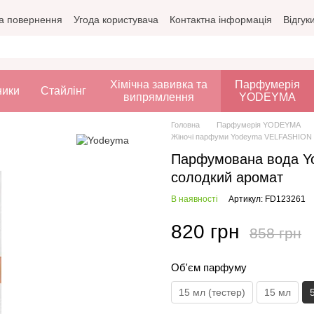
а повернення
Угода користувача
Контактна інформація
Відгук
Хімічна завивка та
Парфумерія
ники
Стайлінг
випрямлення
YODEYMA
Головна
Парфумерія YODEYMA
Жіночі парфуми Yodeyma VELFASHION -
Парфумована вода Yo
солодкий аромат
В наявності
Артикул: FD123261
820 грн
858 грн
Об'єм парфуму
15 мл (тестер)
15 мл