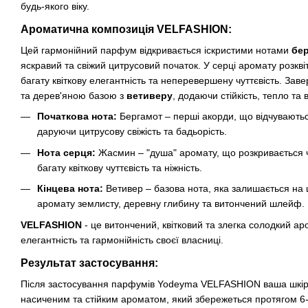
будь-якого віку.
Ароматична композиція VELFASHION:
Цей гармонійний парфум відкривається іскристими нотами
бе
яскравий та свіжий цитрусовий початок. У серці аромату розкві
багату квіткову елегантність та неперевершену чуттєвість. За
та дерев'яною базою з
ветиверу
, додаючи стійкість, тепло та
Початкова нота:
Бергамот – перші акорди, що відчуваютьс
даруючи цитрусову свіжість та бадьорість.
Нота серця:
Жасмин – "душа" аромату, що розкривається ч
багату квіткову чуттєвість та ніжність.
Кінцева нота:
Ветивер – базова нота, яка залишається на
аромату землисту, деревну глибину та витончений шлейф.
VELFASHION
- це витончений, квітковий та злегка солодкий а
елегантність та гармонійність своєї власниці.
Результат застосування:
Після застосування парфумів Yodeyma VELFASHION ваша шкіра
насиченим та стійким ароматом, який збережеться протягом 6-