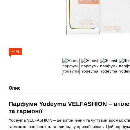
−4%
Опис
Парфуми Yodeyma VELFASHION – втілен
та гармонії
Yodeyma VELFASHION – це витончений та чуттєвий аромат, ство
гармонію, впевненість та природну привабливість. Цей парфум