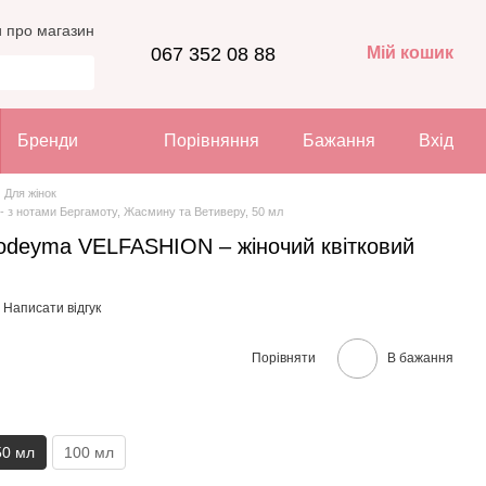
и про магазин
067 352 08 88
Мій кошик
Бренди
Порівняння
Бажання
Вхід
Для жінок
 з нотами Бергамоту, Жасмину та Ветиверу, 50 мл
deyma VELFASHION – жіночий квітковий
Написати відгук
Порівняти
В бажання
50 мл
100 мл