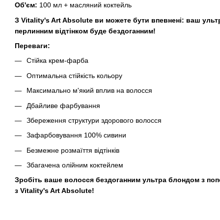
Об'єм:
100 мл + масляний коктейль
З Vitality's Art Absolute ви можете бути впевнені: ваш уль
перлинним відтінком буде бездоганним!
Переваги:
Стійка крем-фарба
Оптимальна стійкість кольору
Максимально м'який вплив на волосся
Дбайливе фарбування
Збереження структури здорового волосся
Зафарбовування 100% сивини
Безмежне розмаїття відтінків
Збагачена олійним коктейлем
Зробіть ваше волосся бездоганним ультра блондом з поп
з Vitality's Art Absolute!