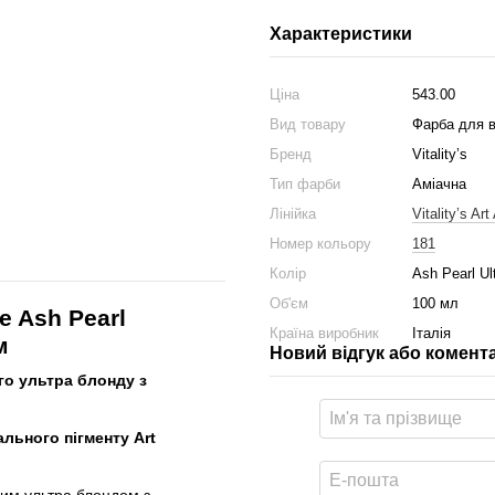
Характеристики
Ціна
543.00
Вид товару
Фарба для 
Бренд
Vitality’s
Тип фарби
Аміачна
Лінійка
Vitality’s Ar
Номер кольору
181
Колір
Ash Pearl Ul
Об'єм
100 мл
e Ash Pearl
Країна виробник
Італія
м
Новий відгук або комент
го ультра блонду з
ьного пігменту Art