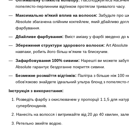
Оптимальну стійкість кольору:
Насолоджуйтесь насичен
попелясто-перлинним відтінком протягом тривалого часу.
Максимально м'який вплив на волосся:
Забудьте про шк
Absolute збагачена олійним коктейлем, який дбайливо догл
фарбування.
Дбайливе фарбування:
Вміст аміаку у фарбі зведено до м
Збереження структури здорового волосся:
Art Absolute
навпаки, робить його більш м'яким та блискучим.
Зафарбовування 100% сивини:
Нарешті ви можете забути
Absolute гарантує бездоганне покриття сивини.
Безмежне розмаїття відтінків:
Палітра з більше ніж 100 н
обов'язково знайдете ідеальний ультра блонд з попелясто-
Інструкція з використання:
Розведіть фарбу з окислювачем у пропорції 1:1,5 для натур
суперблондинів.
Нанесіть на волосся і витримайте від 20 до 40 хвилин, зал
Ретельно змийте водою.