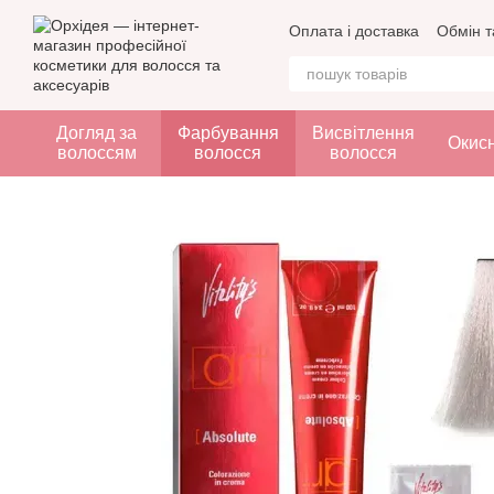
Перейти до основного контенту
Оплата і доставка
Обмін т
Догляд за
Фарбування
Висвітлення
Окис
волоссям
волосся
волосся