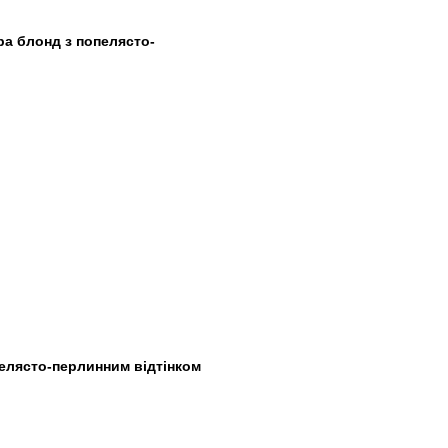
тра блонд з попелясто-
елясто-перлинним відтінком