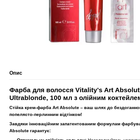
Опис
Фарба для волосся Vitality's Art Absolut
Ultrablonde, 100 мл з олійним коктейле
Стійка крем-фарба Art Absolute – ваш шлях до бездоганно
попелясто-перлинним відтінком!
Завдяки інноваційним запатентованим формулам фарбувал
Absolute гарантує: