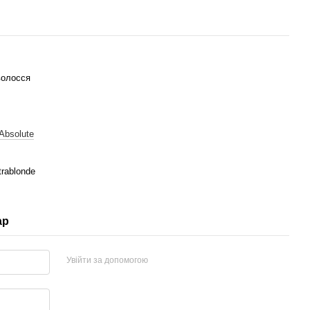
волосся
t Absolute
trablonde
ар
Увійти за допомогою