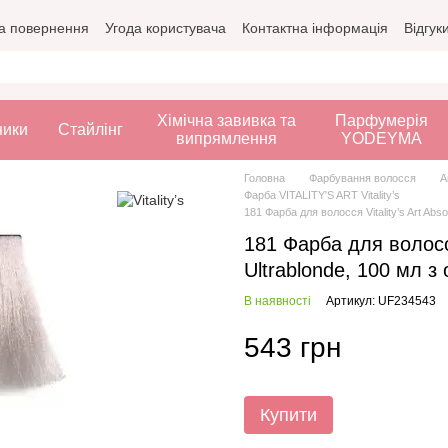
а повернення
Угода користувача
Контактна інформація
Відгук
Хімічна завивка та
Парфумерія
ники
Стайлінг
випрямлення
YODEYMA
Головна
Фарбування волосся
А
Фарба VITALITY'S ART Vitality’s
181 Фарба для волосся Vitality’s Art Abs
181 Фарба для волосся 
Ultrablonde, 100 мл з
В наявності
Артикул: UF234543
543 грн
Купити