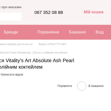
и про магазин
067 352 08 88
Мій кошик
Бренди
Порівняння
Бажання
Вхід
міачні фарби для волосся
Фарба VITALITY'S ART
olute Ash Pearl Ultrablonde, 100 мл з олійним коктейлем
Vitality’s Art Absolute Ash Pearl
 олійним коктейлем
Написати відгук
Порівняти
В бажання