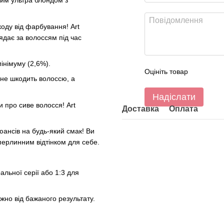
им ультра блондом з
оду від фарбування! Art
ядає за волоссям під час
інімуму (2,6%).
Оцініть товар
 не шкодить волоссю, а
Надіслати
 про сиве волосся! Art
Доставка
Оплата
юансів на будь-який смак! Ви
перлинним відтінком для себе.
альної серії або 1:3 для
ежно від бажаного результату.