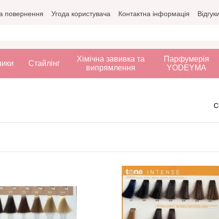
а повернення
Угода користувача
Контактна інформація
Відгук
Хімічна завивка та
Парфумерія
ники
Стайлінг
випрямлення
YODEYMA
С