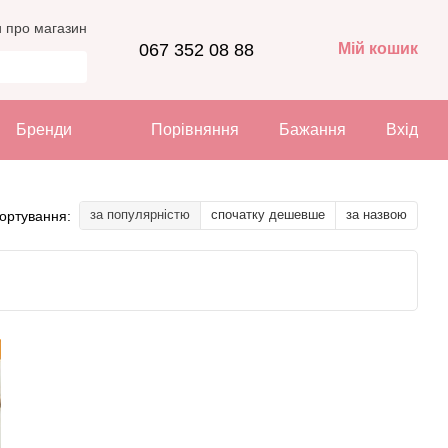
и про магазин
067 352 08 88
Мій кошик
Бренди
Порівняння
Бажання
Вхід
за популярністю
спочатку дешевше
за назвою
ортування: