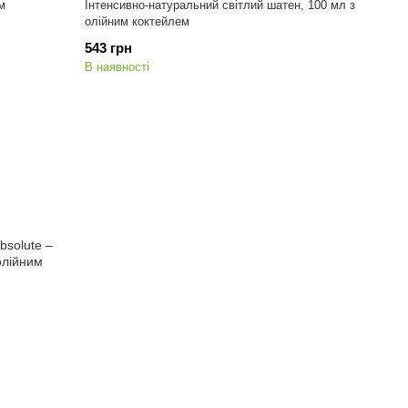
м
Інтенсивно-натуральний світлий шатен, 100 мл з
олійним коктейлем
543 грн
В наявності