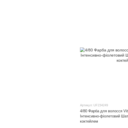
Артикул: UF234249
4/80 Фарба для волосся Vita
Інтенсивно-фіолетовий Шат
коктейлем