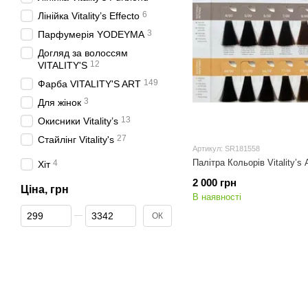
6
Лінійка Vitality’s Effecto
3
Парфумерія YODEYMA
Догляд за волоссям
12
VITALITY'S
149
Фарба VITALITY'S ART
3
Для жінок
13
Окисники Vitality’s
27
Стайлінг Vitality's
Артикул: SR181558
Палітра Кольорів Vitality’s
4
Хіт
2 000 грн
Ціна, грн
В наявності
Від Ціна, грн
До Ціна, грн
ОК