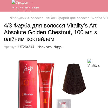
Фарбування волосся
Аміачні фарби для волосся
Фарба VI
4/3 Фарба для волосся Vitality’s Art
Absolute Golden Chestnut, 100 мл з
олійним коктейлем
Артикул:
UF234547
Написати відгук