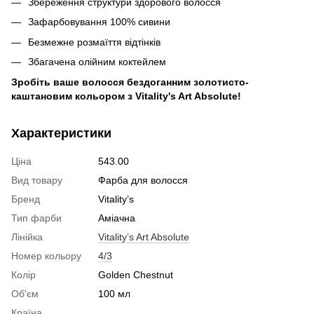
Збереження структури здорового волосся
Зафарбовування 100% сивини
Безмежне розмаїття відтінків
Збагачена олійним коктейлем
Зробіть ваше волосся бездоганним золотисто-
каштановим кольором з Vitality's Art Absolute!
Характеристики
Ціна
543.00
Вид товару
Фарба для волосся
Бренд
Vitality’s
Тип фарби
Аміачна
Лінійка
Vitality’s Art Absolute
Номер кольору
4/3
Колір
Golden Chestnut
Об'єм
100 мл
Країна