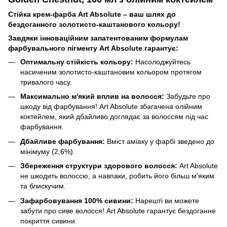
Стійка крем-фарба Art Absolute – ваш шлях до
бездоганного золотисто-каштанового кольору!
Завдяки інноваційним запатентованим формулам
фарбувального пігменту Art Absolute гарантує:
Оптимальну стійкість кольору:
Насолоджуйтесь
насиченим золотисто-каштановим кольором протягом
тривалого часу.
Максимально м'який вплив на волосся:
Забудьте про
шкоду від фарбування! Art Absolute збагачена олійним
коктейлем, який дбайливо доглядає за волоссям під час
фарбування.
Дбайливе фарбування:
Вміст аміаку у фарбі зведено до
мінімуму (2,6%).
Збереження структури здорового волосся:
Art Absolute
не шкодить волоссю, а навпаки, робить його більш м'яким
та блискучим.
Зафарбовування 100% сивини:
Нарешті ви можете
забути про сиве волосся! Art Absolute гарантує бездоганне
покриття сивини.