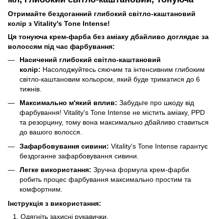
Отримайте бездоганний глибокий світло-каштановий
колір з Vitality's Tone Intense!
Ця тонуюча крем-фарба без аміаку дбайливо доглядає за
волоссям під час фарбування:
Насичений глибокий світло-каштановий
колір:
Насолоджуйтесь сяючим та інтенсивним глибоким
світло-каштановим кольором, який буде триматися до 6
тижнів.
Максимально м'який вплив:
Забудьте про шкоду від
фарбування! Vitality's Tone Intense не містить аміаку, PPD
та резорцину, тому вона максимально дбайливо ставиться
до вашого волосся.
Зафарбовування сивини:
Vitality's Tone Intense гарантує
бездоганне зафарбовування сивини.
Легке використання:
Зручна формула крем-фарби
робить процес фарбування максимально простим та
комфортним.
Інструкція з використання:
Одягніть захисні рукавички.