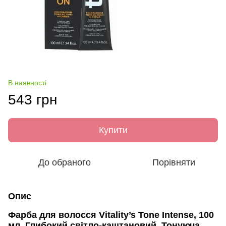
В наявності
543 грн
Купити
До обраного
Порівняти
Опис
Фарба для волосся Vitality’s Tone Intense, 100
мл, Глибокий світло-каштановий, Тонуюча