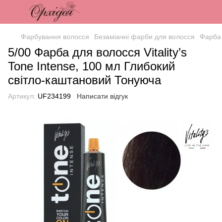
Фарбування волосся
Безаміачні фарби для волосся
Фарба
5/00 Фарба для волосся Vitality’s
Tone Intense, 100 мл Глибокий
світло-каштановий Тонуюча
Артикул:
UF234199
Написати відгук