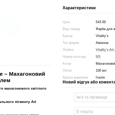
Характеристики
Ціна
543.00
Вид товару
Фарба для 
Бренд
Vitality’s
Тип фарби
Аміачна
Лінійка
Vitality’s Ar
Номер кольору
5/5
Колір
Махагоновий
Об'єм
100 мл
ute – Махагоновий
Країна виробник
Італія
йлем
Новий відгук або комент
го махагонового світлого
ьного пігменту Art