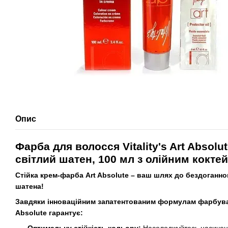
Опис
Фарба для волосся Vitality's Art Absol
світлий шатен, 100 мл з олійним кокте
Стійка крем-фарба Art Absolute – ваш шлях до бездоганно
шатена!
Завдяки інноваційним запатентованим формулам фарбувал
Absolute гарантує: