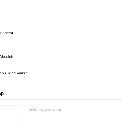
волосся
t Absolute
 світлий шатен
ар
Увійти за допомогою