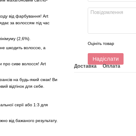
им махагоновим світло-
оду від фарбування! Art
ядає за волоссям під час
інімуму (2,6%).
Оцініть товар
 не шкодить волоссю, а
Надіслати
 про сиве волосся! Art
Доставка
Оплата
юансів на будь-який смак! Ви
вий відтінок для себе.
альної серії або 1:3 для
ежно від бажаного результату.