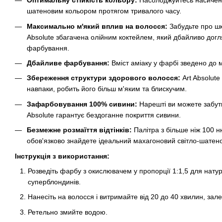
Оптимальну стійкість кольору:
Насолоджуйтесь насичен
шатеновим кольором протягом тривалого часу.
Максимально м'який вплив на волосся:
Забудьте про шк
Absolute збагачена олійним коктейлем, який дбайливо догл
фарбування.
Дбайливе фарбування:
Вміст аміаку у фарбі зведено до м
Збереження структури здорового волосся:
Art Absolute
навпаки, робить його більш м'яким та блискучим.
Зафарбовування 100% сивини:
Нарешті ви можете забути
Absolute гарантує бездоганне покриття сивини.
Безмежне розмаїття відтінків:
Палітра з більше ніж 100 н
обов'язково знайдете ідеальний махагоновий світло-шатено
Інструкція з використання:
Розведіть фарбу з окислювачем у пропорції 1:1,5 для натур
суперблондинів.
Нанесіть на волосся і витримайте від 20 до 40 хвилин, зал
Ретельно змийте водою.