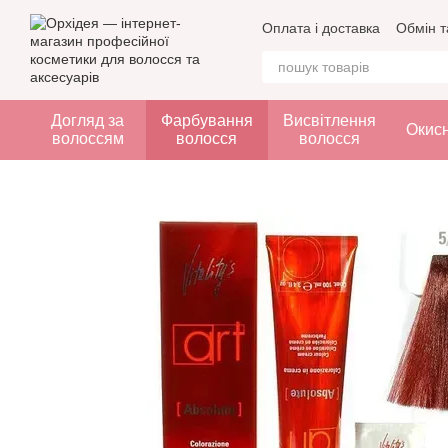
Перейти до основного контенту
Оплата і доставка
Обмін т
Догляд за
Фарбування
Висвітлення
Окис
волоссям
волосся
волосся