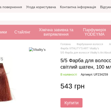
а повернення
Угода користувача
Контактна інформація
Відгук
Хімічна завивка та
Парфумерія
ники
Стайлінг
випрямлення
YODEYMA
Головна
Фарбування волосся
А
Фарба VITALITY'S ART Vitality’s
5/5 Фарба для волосся Vitality’s Art Ab
5/5 Фарба для волосся
світлий шатен, 100 м
В наявності
Артикул: UF234259
543 грн
Купити