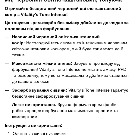
Отримайте бездоганний червоний світло-каштановий
колір з Vitality's Tone Intense!
Ця тонуюча крем-фарба без аміаку дбайливо доглядає за
волоссям під час фарбування:
Насичений червоний світло-каштановий
колір:
Насолоджуйтесь сяючим та інтенсивним червоним
світло-каштановим кольором, який буде триматися до 6
тижнів.
Максимально м'який вплив:
Забудьте про шкоду від
фарбування! Vitality's Tone Intense не містить аміаку, PPD
та резорцину, тому вона максимально дбайливо ставиться
до вашого волосся.
Зафарбовування сивини:
Vitality's Tone Intense гарантує
бездоганне зафарбовування сивини.
Легке використання:
Зручна формула крем-фарби
робить процес фарбування максимально простим та
комфортним.
Інструкція з використання:
Одягніть захисні рукавички.