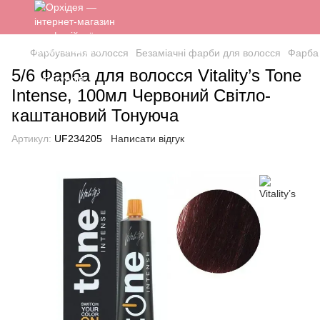
Фарбування волосся
Безаміачні фарби для волосся
Фарба
5/6 Фарба для волосся Vitality’s Tone
Intense, 100мл Червоний Світло-
каштановий Тонуюча
Артикул:
UF234205
Написати відгук