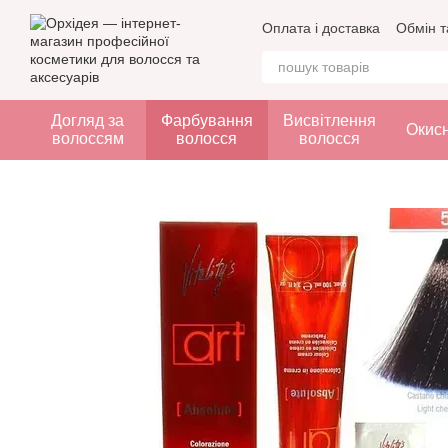
Перейти до основного контенту
Оплата і доставка
Обмін т
Догляд за
Фарбування
Висвітлення
Окис
волоссям
волосся
волосся