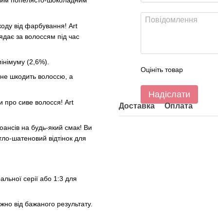
ним попелясто-шоколадним
оду від фарбування! Art
ядає за волоссям під час
інімуму (2,6%).
Оцініть товар
 не шкодить волоссю, а
Надіслати
 про сиве волосся! Art
Доставка
Оплата
юансів на будь-який смак! Ви
тло-шатеновий відтінок для
альної серії або 1:3 для
ежно від бажаного результату.