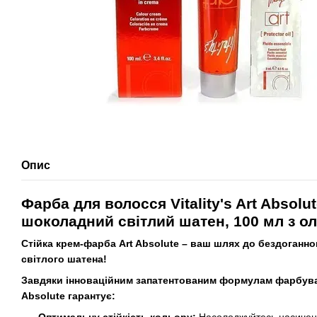
Опис
Фарба для волосся Vitality's Art Absolu
шоколадний світлий шатен, 100 мл з о
Стійка крем-фарба Art Absolute – ваш шлях до бездоганн
світлого шатена!
Завдяки інноваційним запатентованим формулам фарбувал
Absolute гарантує: