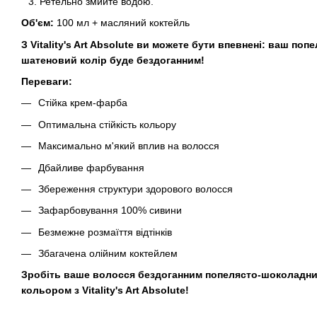
Ретельно змийте водою.
Об'єм:
100 мл + масляний коктейль
З Vitality's Art Absolute ви можете бути впевнені: ваш по
шатеновий колір буде бездоганним!
Переваги:
Стійка крем-фарба
Оптимальна стійкість кольору
Максимально м'який вплив на волосся
Дбайливе фарбування
Збереження структури здорового волосся
Зафарбовування 100% сивини
Безмежне розмаїття відтінків
Збагачена олійним коктейлем
Зробіть ваше волосся бездоганним попелясто-шоколадн
кольором з Vitality's Art Absolute!