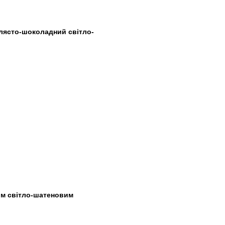
пелясто-шоколадний світло-
им світло-шатеновим