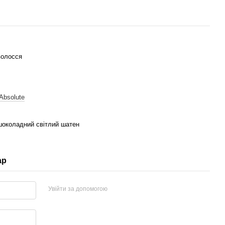
волосся
t Absolute
шоколадний світлий шатен
ар
Увійти за допомогою