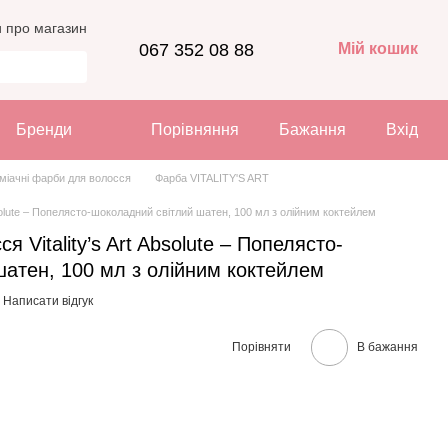
и про магазин
067 352 08 88
Мій кошик
Бренди
Порівняння
Бажання
Вхід
міачні фарби для волосся
Фарба VITALITY'S ART
bsolute – Попелясто-шоколадний світлий шатен, 100 мл з олійним коктейлем
 Vitality’s Art Absolute – Попелясто-
атен, 100 мл з олійним коктейлем
Написати відгук
Порівняти
В бажання