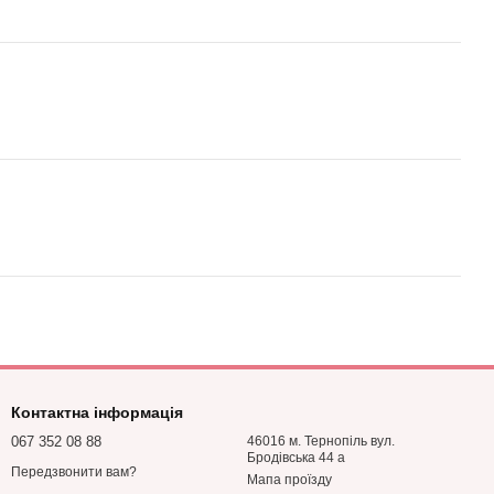
Контактна інформація
067 352 08 88
46016 м. Тернопіль вул.
Бродівська 44 а
Передзвонити вам?
Мапа проїзду