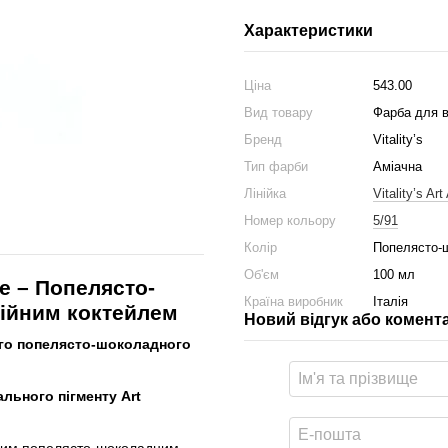
Характеристики
Ціна
543.00
Вид товару
Фарба для 
Бренд
Vitality’s
Тип фарби
Аміачна
Лінійка
Vitality’s Ar
Номер кольору
5/91
Колір
Попелясто-
Об'єм
100 мл
te – Попелясто-
Країна виробник
Італія
лійним коктейлем
Новий відгук або комент
ого попелясто-шоколадного
ьного пігменту Art