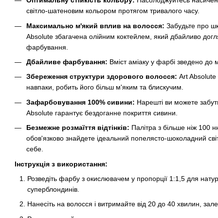
Оптимальну стійкість кольору:
Насолоджуйтесь насиче
світло-шатеновим кольором протягом тривалого часу.
Максимально м'який вплив на волосся:
Забудьте про шк
Absolute збагачена олійним коктейлем, який дбайливо догл
фарбування.
Дбайливе фарбування:
Вміст аміаку у фарбі зведено до м
Збереження структури здорового волосся:
Art Absolute
навпаки, робить його більш м'яким та блискучим.
Зафарбовування 100% сивини:
Нарешті ви можете забути
Absolute гарантує бездоганне покриття сивини.
Безмежне розмаїття відтінків:
Палітра з більше ніж 100 н
обов'язково знайдете ідеальний попелясто-шоколадний сві
себе.
Інструкція з використання:
Розведіть фарбу з окислювачем у пропорції 1:1,5 для натур
суперблондинів.
Нанесіть на волосся і витримайте від 20 до 40 хвилин, зал