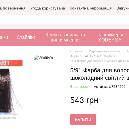
а повернення
Угода користувача
Контактна інформація
Відгук
Хімічна завивка та
Парфумерія
ники
Стайлінг
випрямлення
YODEYMA
Головна
Фарбування волосся
А
Фарба VITALITY'S ART Vitality’s
5/91 Фарба для волосся Vitality’s Art A
5/91 Фарба для волосся
шоколадний світлий ш
В наявності
Артикул: UF234266
543 грн
Купити