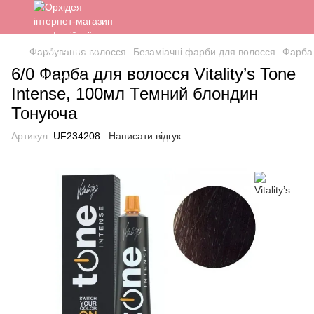
Фарбування волосся
Безаміачні фарби для волосся
Фарба
6/0 Фарба для волосся Vitality’s Tone
Intense, 100мл Темний блондин
Тонуюча
Артикул:
UF234208
Написати відгук