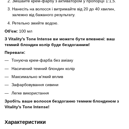
Змішайте крем-фарбу з активатором у пропорції 1:1,5.
Нанесіть на волосся і витримайте від 20 до 40 хвилин,
залежно від бажаного результату.
Ретельно змийте водою.
Об'єм:
100 мл
З Vitality's Tone Intense ви можете бути впевнені: ваш
темний блондин колір буде бездоганним!
Переваги:
Тонуюча крем-фарба без аміаку
Насичений темний блондин колір
Максимально м'який вплив
Зафарбовування сивини
Легке використання
Зробіть ваше волосся бездоганно темним блондином з
Vitality's Tone Intense!
Характеристики