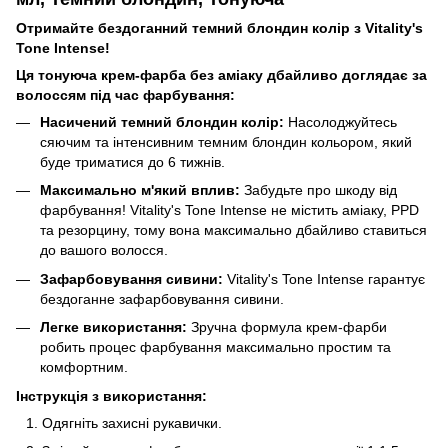
Отримайте бездоганний темний блондин колір з Vitality's
Tone Intense!
Ця тонуюча крем-фарба без аміаку дбайливо доглядає за
волоссям під час фарбування:
Насичений темний блондин колір:
Насолоджуйтесь
сяючим та інтенсивним темним блондин кольором, який
буде триматися до 6 тижнів.
Максимально м'який вплив:
Забудьте про шкоду від
фарбування! Vitality's Tone Intense не містить аміаку, PPD
та резорцину, тому вона максимально дбайливо ставиться
до вашого волосся.
Зафарбовування сивини:
Vitality's Tone Intense гарантує
бездоганне зафарбовування сивини.
Легке використання:
Зручна формула крем-фарби
робить процес фарбування максимально простим та
комфортним.
Інструкція з використання:
Одягніть захисні рукавички.